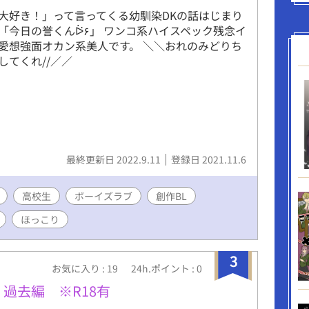
大好き！」って言ってくる幼馴染DKの話はじまり
「今日の誉くんᐖ۶」 ワンコ系ハイスペック残念イ
愛想強面オカン系美人です。 ＼＼おれのみどりち
してくれ//／／
最終更新日 2022.9.11
登録日 2021.11.6
高校生
ボーイズラブ
創作BL
ほっこり
3
お気に入り : 19
24h.ポイント : 0
過去編 ※R18有