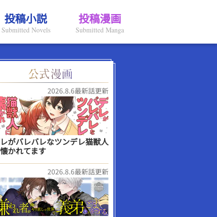
投稿小説
投稿漫画
Submitted Novels
Submitted Manga
2026.8.6最新話更新
レがバレバレなツンデレ猫獣人
懐かれてます
2026.8.6最新話更新