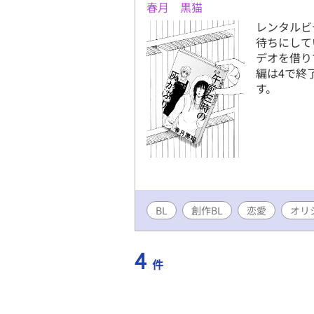
春月 黒猫
レンタルビ
待ちにして
デオを借りて
編は4で終
す。
BL
創作BL
恋愛
オリ
4
件