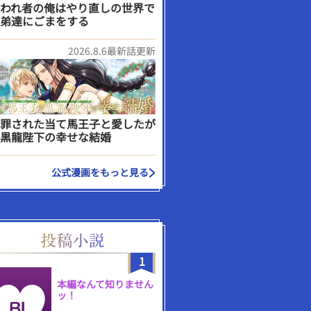
われ者の俺はやり直しの世界で
弟達にごまをする
2026.8.6最新話更新
罪された当て馬王子と愛したが
黒龍陛下の幸せな結婚
公式漫画をもっと見る
1
本編なんて知りません
ッ！