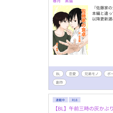
春月 黒猫
『佐藤家の
本編と違っ
以降更新遅
BL
恋愛
兄弟モノ
ボ
創作
連載中
R18
【BL】午前三時の灰かぶ