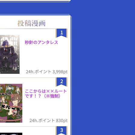
1
秒針のアンタレス
24h.ポイント 3,998pt
2
ここからは××ルート
です！？（※強制）
24h.ポイント 830pt
3