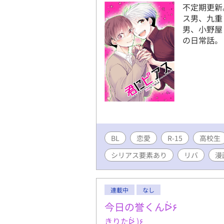
不定期更新
ス男、九重
男、小野屋
の日常話。
BL
恋愛
R-15
高校生
シリアス要素あり
リバ
漫
連載中
なし
今日の誉くんᐖ۶
きりたᐖ )۶