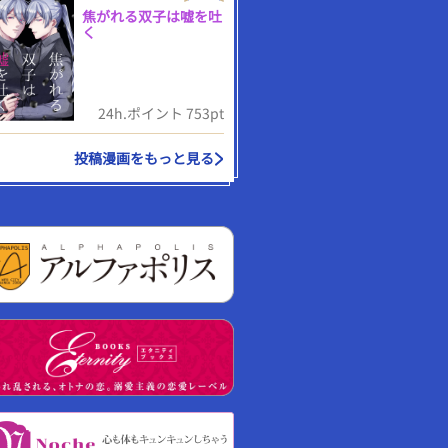
焦がれる双子は嘘を吐
く
24h.ポイント 753pt
投稿漫画をもっと見る