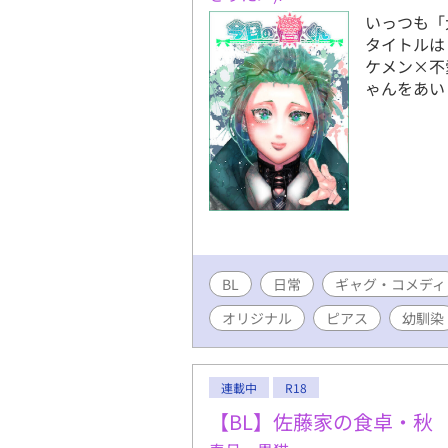
いっつも「
タイトルは
ケメン×不
ゃんをあい
BL
日常
ギャグ・コメディ
オリジナル
ピアス
幼馴染
連載中
R18
【BL】佐藤家の食卓・秋 