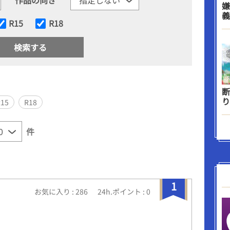
嫌
義
R15
R18
断
り
R15
R18
件
1
お気に入り : 286
24h.ポイント : 0