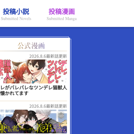
投稿小説
投稿漫画
Submitted Novels
Submitted Manga
2026.8.6最新話更新
レがバレバレなツンデレ猫獣人
懐かれてます
2026.8.6最新話更新