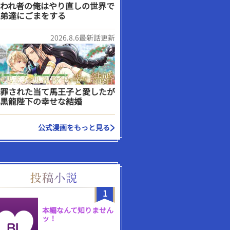
われ者の俺はやり直しの世界で
弟達にごまをする
2026.8.6最新話更新
罪された当て馬王子と愛したが
黒龍陛下の幸せな結婚
公式漫画をもっと見る
1
本編なんて知りません
ッ！