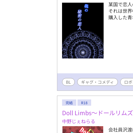
某国で恋人
それは世界
購入した青
BL
ギャグ・コメディ
ロボ
完結
R18
Doll Limbs～ドールリム
中野じぇねらる
会社員沢渡