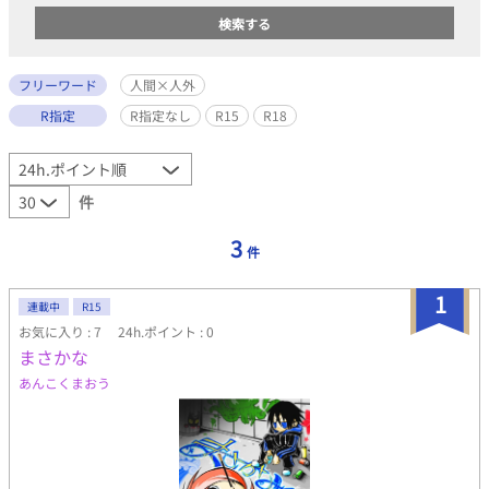
フリーワード
人間×人外
R指定
R指定なし
R15
R18
件
3
件
1
連載中
R15
お気に入り : 7
24h.ポイント : 0
まさかな
あんこくまおう