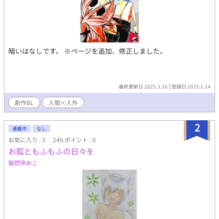
暗いはなしです。 ※ページを追加、修正しました。
最終更新日 2025.3.16
登録日 2025.1.14
創作BL
人間×人外
2
連載中
なし
お気に入り : 3
24h.ポイント : 0
お狐ともふもふの日々を
振悶亭めこ