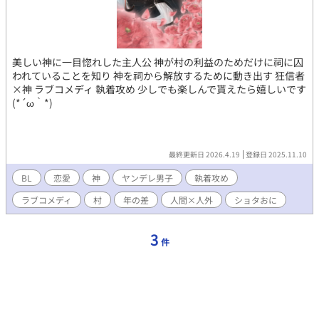
美しい神に一目惚れした主人公 神が村の利益のためだけに祠に囚
われていることを知り 神を祠から解放するために動き出す 狂信者
×神 ラブコメディ 執着攻め 少しでも楽しんで貰えたら嬉しいです
(*´ω｀*)
最終更新日 2026.4.19
登録日 2025.11.10
BL
恋愛
神
ヤンデレ男子
執着攻め
ラブコメディ
村
年の差
人間×人外
ショタおに
3
件