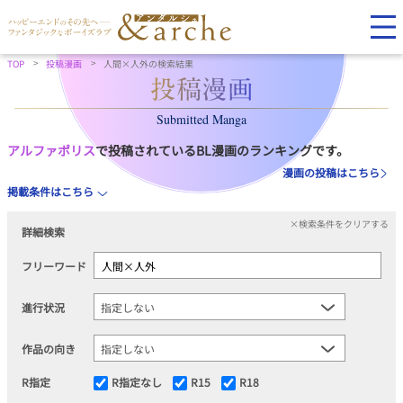
TOP
投稿漫画
人間×人外の検索結果
Submitted Manga
アルファポリス
で投稿されているBL漫画のランキングです。
漫画の投稿はこちら
掲載条件はこちら
×検索条件をクリアする
詳細検索
フリーワード
進行状況
作品の向き
R指定
R指定なし
R15
R18