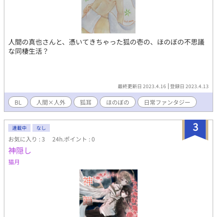
人間の真也さんと、憑いてきちゃった狐の壱の、ほのぼの不思議
な同棲生活？
最終更新日 2023.4.16
登録日 2023.4.13
BL
人間×人外
狐耳
ほのぼの
日常ファンタジー
3
連載中
なし
お気に入り : 3
24h.ポイント : 0
神隠し
猫月