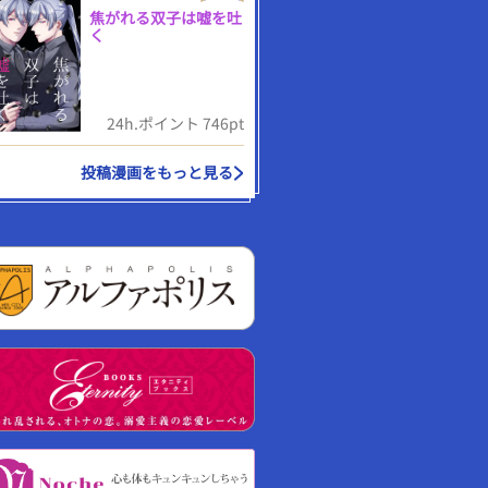
焦がれる双子は嘘を吐
く
24h.ポイント 746pt
投稿漫画をもっと見る