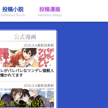
投稿小説
投稿漫画
Submitted Novels
Submitted Manga
2026.8.6最新話更新
レがバレバレなツンデレ猫獣人
懐かれてます
2026.8.6最新話更新