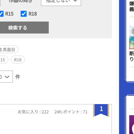
嫌
義
R15
R18
生真面目
断
り
R15
R18
件
1
お気に入り : 222
24h.ポイント : 71