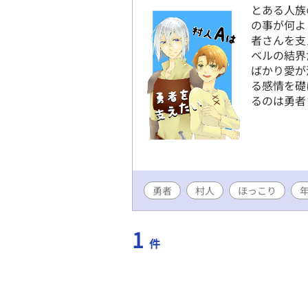
とある人族
の事が何よ
者さんを支
ベルの結界
ばかり愛が
る感情を礎
るのは勇者
勇者
村人
ほっこり
1
件