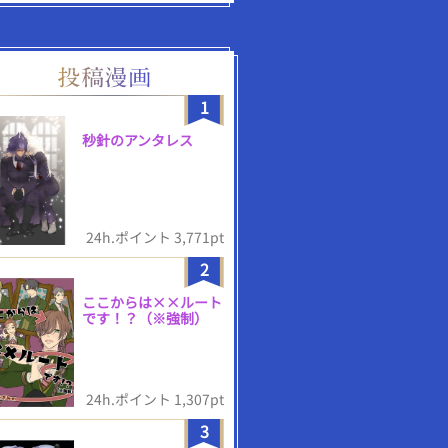
1
秒針のアンタレス
24h.ポイント 3,771pt
2
ここからは××ルート
です！？（※強制）
24h.ポイント 1,307pt
3