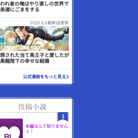
われ者の俺はやり直しの世界で
弟達にごまをする
2026.8.6最新話更新
罪された当て馬王子と愛したが
黒龍陛下の幸せな結婚
公式漫画をもっと見る
1
本編なんて知りません
ッ！