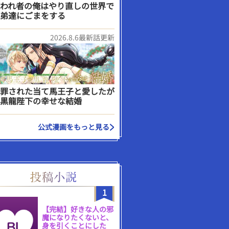
われ者の俺はやり直しの世界で
弟達にごまをする
2026.8.6最新話更新
罪された当て馬王子と愛したが
黒龍陛下の幸せな結婚
公式漫画をもっと見る
1
【完結】好きな人の邪
魔になりたくないと、
身を引くことにした