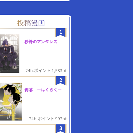
1
秒針のアンタレス
24h.ポイント 1,583pt
2
剥落 －はくらく－
24h.ポイント 997pt
3