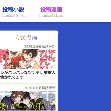
投稿小説
投稿漫画
Submitted Novels
Submitted Manga
2026.8.6最新話更新
レがバレバレなツンデレ猫獣人
懐かれてます
2026.8.6最新話更新