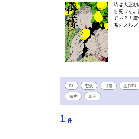
時は大正初
を受ける。
て…？！魔
係をズルズ
BL
恋愛
日常
創作BL
着物
和服
1
件