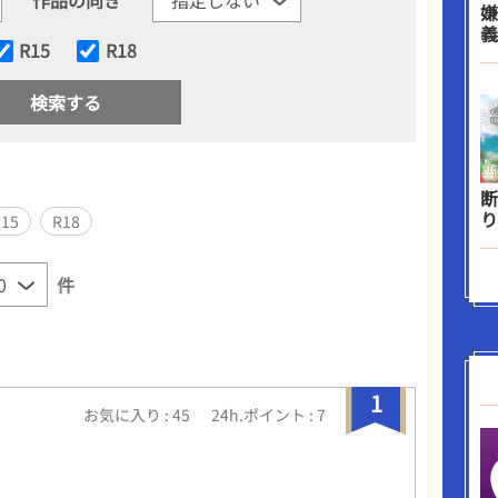
嫌
義
R15
R18
断
り
R15
R18
件
1
お気に入り : 45
24h.ポイント : 7