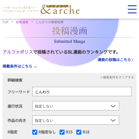
TOP
投稿漫画
じんわりの検索結果
Submitted Manga
アルファポリス
で投稿されているBL漫画のランキングです。
漫画の投稿はこちら
掲載条件はこちら
×検索条件をクリアする
詳細検索
フリーワード
進行状況
作品の向き
R指定
R指定なし
R15
R18