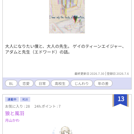
大人になりたい僕と、大人の先生。 ゲイのティーンエイジャー、
アダムと先生（エドワード）の話。
最終更新日 2026.7.30
登録日 2026.7.6
BL
恋愛
日常
高校生
じんわり
年の差
13
連載中
R18
お気に入り : 28
24h.ポイント : 7
狼と風羽
月山かわ