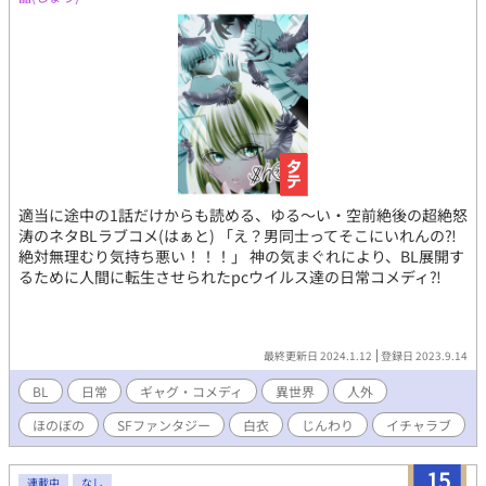
適当に途中の1話だけからも読める、ゆる〜い・空前絶後の超絶怒
涛のネタBLラブコメ(はぁと) 「え？男同士ってそこにいれんの⁈
絶対無理むり気持ち悪い！！！」 神の気まぐれにより、BL展開す
るために人間に転生させられたpcウイルス達の日常コメディ⁈
最終更新日 2024.1.12
登録日 2023.9.14
BL
日常
ギャグ・コメディ
異世界
人外
ほのぼの
SFファンタジー
白衣
じんわり
イチャラブ
15
連載中
なし