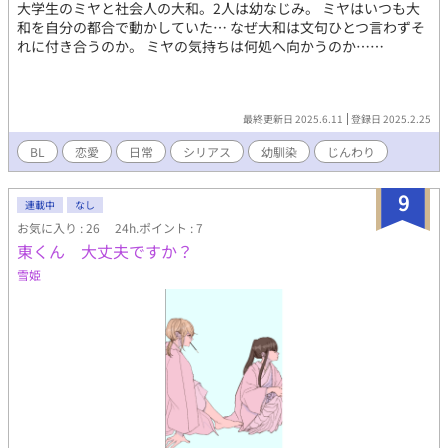
大学生のミヤと社会人の大和。2人は幼なじみ。 ミヤはいつも大
和を自分の都合で動かしていた… なぜ大和は文句ひとつ言わずそ
れに付き合うのか。 ミヤの気持ちは何処へ向かうのか……
最終更新日 2025.6.11
登録日 2025.2.25
BL
恋愛
日常
シリアス
幼馴染
じんわり
9
連載中
なし
お気に入り : 26
24h.ポイント : 7
東くん 大丈夫ですか？
雪姫