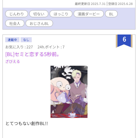
最終更新日 2025.7.31
登録日 2025.6.28
じんわり
切ない
ほっこり
漫画ダービー
BL
社会人
おじさんBL
6
連載中
なし
お気に入り : 227
24h.ポイント : 7
[BL]セミと恋する5秒前。
ざびえる
とてつもない創作BL!!