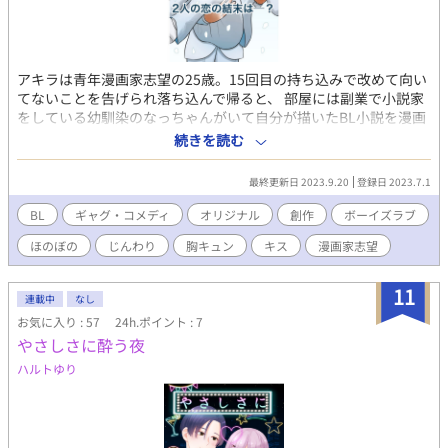
アキラは青年漫画家志望の25歳。15回目の持ち込みで改めて向い
てないことを告げられ落ち込んで帰ると、 部屋には副業で小説家
をしている幼馴染のなっちゃんがいて自分が描いたBL小説を漫画
にしてほしいと言われる。女の子側の気持ちがわからないと意味
続きを読む
がないというアキラに、なっちゃんは担当編集者を部屋に呼び出
し…？
最終更新日 2023.9.20
登録日 2023.7.1
BL
ギャグ・コメディ
オリジナル
創作
ボーイズラブ
ほのぼの
じんわり
胸キュン
キス
漫画家志望
11
連載中
なし
お気に入り : 57
24h.ポイント : 7
やさしさに酔う夜
ハルトゆり