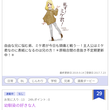
自由な兄に悩む弟、ミケ君が今日も頭痛と戦う…！主人公はミケ
君なのに表紙になるのは兄の方！＊原稿合間の息抜き不定期更新
中！＊
最終更新日 2019.9.14
登録日 2017.7.23
日常
BL
じんわり
学校
兄弟
漫画ダービー
29
連載中
なし
お気に入り : 13
24h.ポイント : 0
幼馴染の好きな人