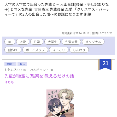
大学の入学式で出会った先輩と… 大山光輝(後輩・少し訳ありな
子) とマメな先輩=吉岡憲太 先輩後輩 恋愛 「クリスマス・パーテ
ィーで」の2人の出会った頃～のお話になります 別編
最終更新日 2024.10.17
登録日 2023.3.23
BL
恋愛
日常
大学生
先輩後輩
オリジナル
創作BL
ボーイズラブ
ほっこり
じんわり
21
連載中
なし
お気に入り : 20
24h.ポイント : 0
先輩が後輩に(雅楽を)教えるだけの話
はちも