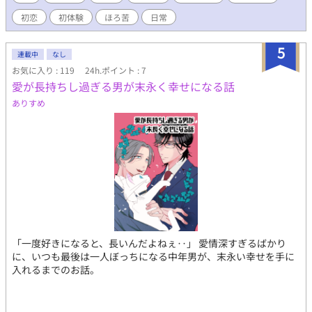
初恋
初体験
ほろ苦
日常
5
連載中
なし
お気に入り : 119
24h.ポイント : 7
愛が長持ちし過ぎる男が末永く幸せになる話
ありすめ
「一度好きになると、長いんだよねぇ‥」 愛情深すぎるばかり
に、いつも最後は一人ぼっちになる中年男が、末永い幸せを手に
入れるまでのお話。