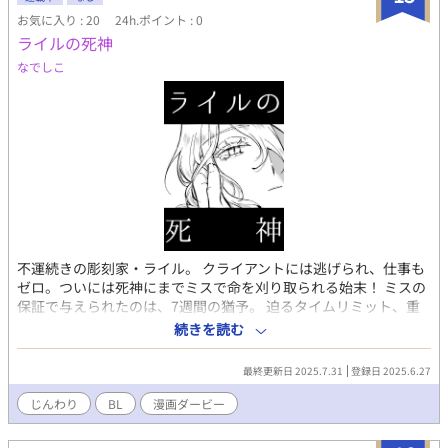
お気に入り : 20
24h.ポイント : 0
ライルの死神
なでしこ
不運続きの彫刻家・ライル。 クライアントには逃げられ、仕事も
ゼロ。ついには死神にまでミスで命を刈り取られる始末！ ミスの
保証で与えられたのは、7週間の猶予。 迫るタイムリミット、重
なる想い、変わっていく死神との距離。 最後に彼が選んだの
続きを読む
は……生か、死か、それとも……。 公開時は下書きですが、その
うち仕上げしたものと差し替えます。
最終更新日 2025.7.31
登録日 2025.6.27
じんわり
BL
漫画ダービー