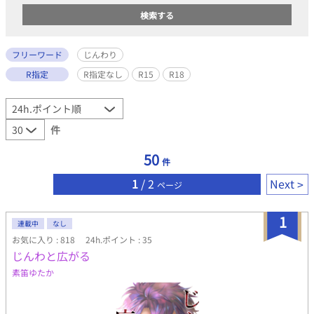
フリーワード
じんわり
R指定
R指定なし
R15
R18
件
50
件
1
/ 2
Next
ページ
1
連載中
なし
お気に入り : 818
24h.ポイント : 35
じんわと広がる
素笛ゆたか