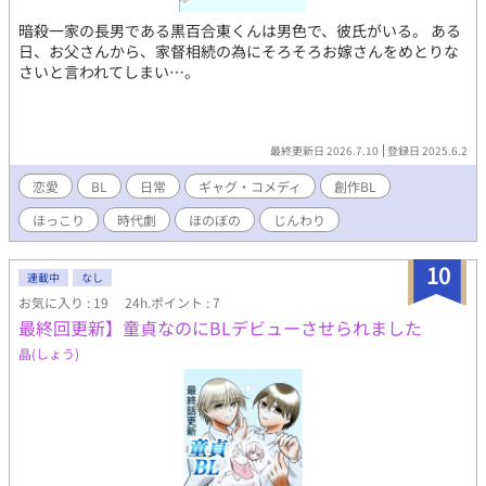
暗殺一家の長男である黒百合東くんは男色で、彼氏がいる。 ある
日、お父さんから、家督相続の為にそろそろお嫁さんをめとりな
さいと言われてしまい…。
最終更新日 2026.7.10
登録日 2025.6.2
恋愛
BL
日常
ギャグ・コメディ
創作BL
ほっこり
時代劇
ほのぼの
じんわり
10
連載中
なし
お気に入り : 19
24h.ポイント : 7
最終回更新】童貞なのにBLデビューさせられました
晶(しょう)