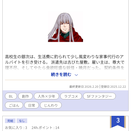
高校生の銀次は、生活費に釣られて少し風変わりな家事代行のア
ルバイトを引き受ける。 派遣先は古びた屋敷。雇い主は、尊大で
理不尽、そしてやたら食欲旺盛な妖怪・暁月だった。 契約条件を
軽く考えていた銀次は、ある違反をきっかけに命を落としかけ
続きを読む
る。だが暁月は彼を殺さず、生かす選択をした。 理由は単純だっ
た――銀次の作る食事が、千年続いた飢えを満たしたからだ。 こ
最終更新日 2026.2.20
登録日 2025.12.22
うして始まった、人間と妖怪の奇妙な同居生活。 おでん、鍋、カ
レー。大量に作られ、当たり前のように食べ尽くされる食卓。 尊
BL
創作
人外×少年
ラブコメ
SFファンタジー
大な態度の裏で、どこか子どもじみた暁月と、淡々と日常を回す
ごはん
日常
じんわり
銀次は、少しずつ互いの存在に馴染んでいく。 そしてやがて銀次
はこの星を廻す機構の根幹に巻き込まれていく…
3
完結
なし
お気に入り : 3
24h.ポイント : 14