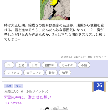
時は大正初期。絵描きの優希は商家の若旦那、瑞稀から依頼を受
ける。話を進めるうち、だんだん妙な雰囲気になって…？！魔が
差しただけなのか純愛なのか、2人は不毛な関係をズルズルと続け
てしまう…
最終更新日 2022.5.27
登録日 2022.3.7
BL
恋愛
日常
創作BL
じんわり
不倫
シリアス
大正ロマン
着物
和服
26
完結
なし
お気に入り : 6
24h.ポイント : 0
冗談の中に、潜ませた想い
きょうかおる