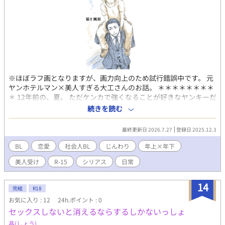
※ほぼラフ画となりますが、画力向上のため試行錯誤中です。 元
ヤンホテルマン×美人すぎる大工さんのお話。 ＊＊＊＊＊＊＊＊
＊ 12年前の、夏。 ただケンカで強くなることが好きなヤンキーだ
った狼（ろう）は、 たったひとりでヤンキーグループを倒してい
続きを読む
たという美しい少年・風羽（ふう）と出会う。 風羽にケンカで負
けた狼は、「ひとりでも強い」風羽のことが気になるようにな
最終更新日 2026.7.27
登録日 2025.12.3
り・・・。 そして時が流れ、12年後——。 大人になり、高級ホテ
ルのフロント主任として勤務していた狼の前に、 ホテルの改修工
BL
恋愛
社会人BL
じんわり
年上×年下
事担当業者として現れたのは、風羽だった。 ほんのひと夏の小さ
美人受け
R-15
シリアス
日常
なきっかけは、無意識に忘れられない記憶になる。 名前のない関
係から静かに始まり進むノンケ同士の再会BLです。
14
完結
R18
お気に入り : 12
24h.ポイント : 0
セックスしないと消えるならするしかないっしょ
晶(しょう)