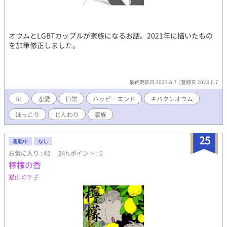
オウムとLGBTカップルが家族になるお話。2021年に描いたもの
を加筆修正しました。
最終更新日 2023.6.7
登録日 2023.6.7
BL
恋愛
日常
ハッピーエンド
キバタンオウム
ほっこり
じんわり
家族
25
連載中
なし
お気に入り : 45
24h.ポイント : 0
檸檬の香
猫山ミケ子