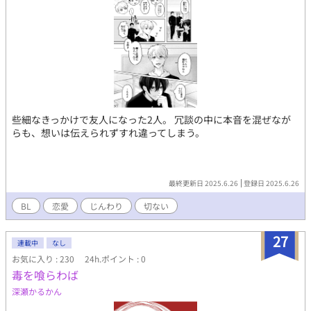
些細なきっかけで友人になった2人。 冗談の中に本音を混ぜなが
らも、想いは伝えられずすれ違ってしまう。
最終更新日 2025.6.26
登録日 2025.6.26
BL
恋愛
じんわり
切ない
27
連載中
なし
お気に入り : 230
24h.ポイント : 0
毒を喰らわば
深瀬かるかん