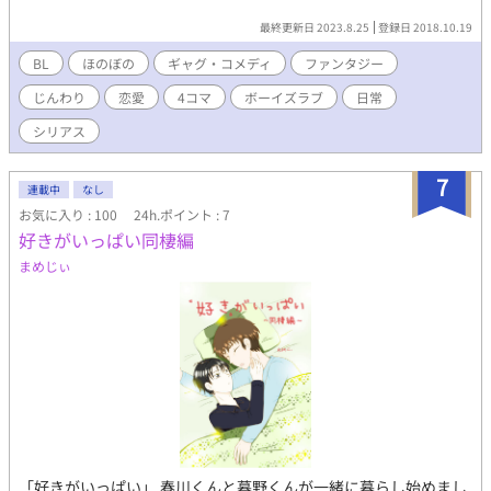
最終更新日 2023.8.25
登録日 2018.10.19
BL
ほのぼの
ギャグ・コメディ
ファンタジー
じんわり
恋愛
4コマ
ボーイズラブ
日常
シリアス
7
連載中
なし
お気に入り : 100
24h.ポイント : 7
好きがいっぱい同棲編
まめじぃ
「好きがいっぱい」 春川くんと暮野くんが一緒に暮らし始めまし