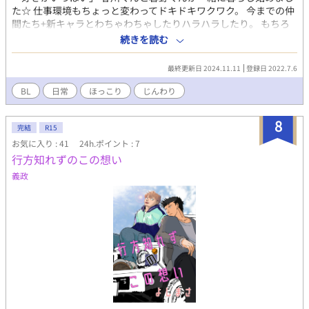
た☆ 仕事環境もちょっと変わってドキドキワクワク。 今までの仲
間たち+新キャラとわちゃわちゃしたりハラハラしたり。 もちろ
んイチャラブもパワーアップの新生活スタートです！ （R要素は
続きを読む
控えめ予定です。強めのものは本編「好きがいっぱい」に載せる
予定です）
最終更新日 2024.11.11
登録日 2022.7.6
BL
日常
ほっこり
じんわり
8
完結
R15
お気に入り : 41
24h.ポイント : 7
行方知れずのこの想い
義政