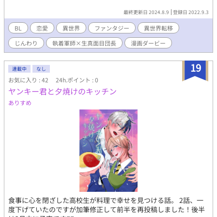
最終更新日 2024.8.9
登録日 2022.9.3
BL
恋愛
異世界
ファンタジー
異世界転移
じんわり
執着軍師×生真面目団長
漫画ダービー
19
連載中
なし
お気に入り : 42
24h.ポイント : 0
ヤンキー君と夕焼けのキッチン
ありすめ
食事に心を閉ざした高校生が料理で幸せを見つける話。 2話、一
度下げていたのですが加筆修正して前半を再投稿しました！後半