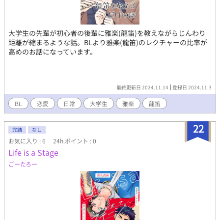
大学生の先輩が初心者の後輩に雅楽(龍笛)を教えながらじんわり
距離が縮まるような話。BLより雅楽(龍笛)のレクチャーの比率が
高めのお話になっています。
最終更新日 2024.11.14
登録日 2024.11.3
BL
恋愛
日常
大学生
雅楽
龍笛
22
完結
なし
お気に入り : 6
24h.ポイント : 0
Life is a Stage
ごーたろー