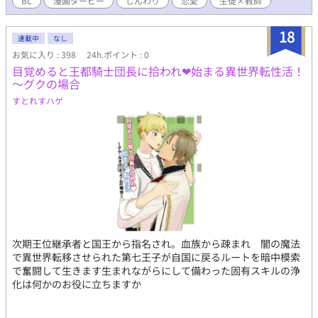
BL
漫画ダービー
じんわり
恋愛
生徒×教師
18
連載中
なし
お気に入り : 398
24h.ポイント : 0
目覚めると王都騎士団長に拾われ❤始まる異世界転性活！
～グクの場合
すとれすハゲ
次期王位継承者と国王から指名され。血族から疎まれ 闇の魔法
で異世界転移させられた第七王子が自国に戻るルートを暗中模索
で奮闘して生きます生まれながらにして備わった固有スキルの浄
化は何かのお役に立ちますか