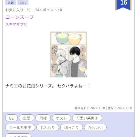
16
完結
なし
お気に入り : 39
24h.ポイント : 0
コーンスープ
スキマサプリ
ナミエのお花畑シリーズ。 セクハラよねー！
最終更新日 2022.1.10
登録日 2022.1.10
BL
恋愛
同棲
ホスト
可愛い系男子
クール系男子
じんわり
ほっこり
かわいい
ことばぜめ