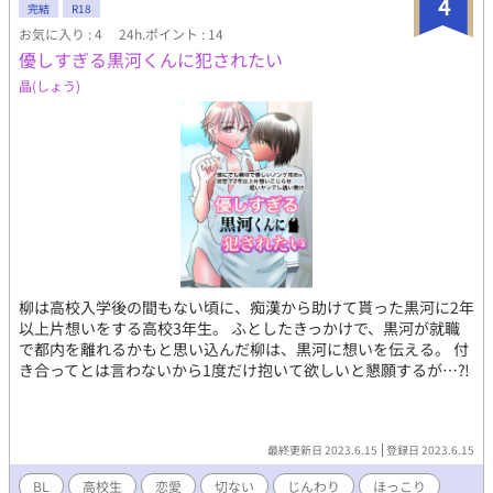
4
完結
R18
お気に入り : 4
24h.ポイント : 14
優しすぎる黒河くんに犯されたい
晶(しょう)
柳は高校入学後の間もない頃に、痴漢から助けて貰った黒河に2年
以上片想いをする高校3年生。 ふとしたきっかけで、黒河が就職
で都内を離れるかもと思い込んだ柳は、黒河に想いを伝える。 付
き合ってとは言わないから1度だけ抱いて欲しいと懇願するが…⁈
最終更新日 2023.6.15
登録日 2023.6.15
BL
高校生
恋愛
切ない
じんわり
ほっこり