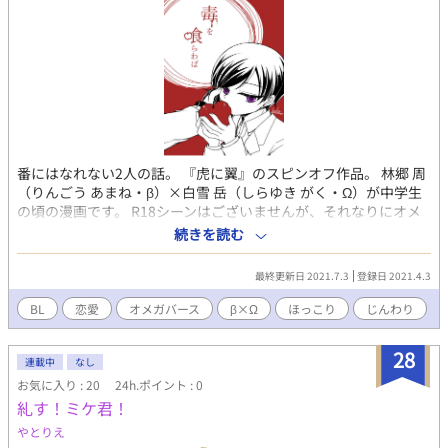
番にはなれない2人の話。 『虎に翼』のスピンオフ作品。 林郷 周
（りんごう あまね・β）×白雪 岳（しらゆき がく・Ω）が中学生
の頃の漫画です。 R18シーンはございませんが、それなりにオメ
ガバースしていたり、ちょっとアレな話も出てきます。 モブや近
続きを読む
親相姦に関する話も出てくるので、地雷のない方向けかもしれま
せん。ご注意ください。 実はまとめ本を作って通販中です。 作者
最終更新日 2021.7.3
登録日 2021.4.3
のTwitterにショップのリンクをご用意しております。
BL
恋愛
オメガバース
β×Ω
ほっこり
じんわり
28
連載中
なし
お気に入り : 20
24h.ポイント : 0
糺す！ミケ君！
やとりえ