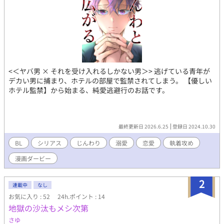
<＜ヤバ男 × それを受け入れるしかない男＞> 逃げている青年が
デカい男に捕まり、ホテルの部屋で監禁されてしまう。 【優しい
ホテル監禁】から始まる、純愛逃避行のお話です。
最終更新日 2026.6.25
登録日 2024.10.30
BL
シリアス
じんわり
溺愛
恋愛
執着攻め
漫画ダービー
2
連載中
なし
お気に入り : 52
24h.ポイント : 14
地獄の沙汰もメシ次第
さゆ