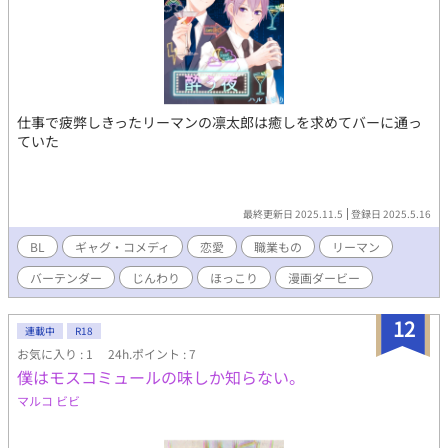
仕事で疲弊しきったリーマンの凛太郎は癒しを求めてバーに通っ
ていた
最終更新日 2025.11.5
登録日 2025.5.16
BL
ギャグ・コメディ
恋愛
職業もの
リーマン
バーテンダー
じんわり
ほっこり
漫画ダービー
12
連載中
R18
お気に入り : 1
24h.ポイント : 7
僕はモスコミュールの味しか知らない。
マルコ ビビ