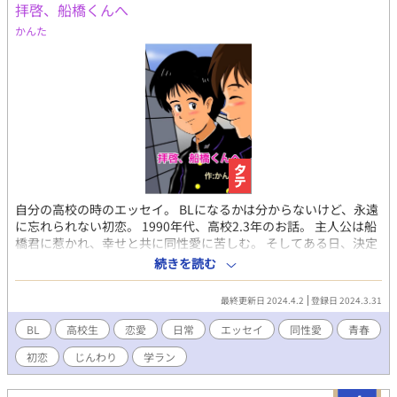
拝啓、船橋くんへ
かんた
自分の高校の時のエッセイ。 BLになるかは分からないけど、永遠
に忘れられない初恋。 1990年代、高校2.3年のお話。 主人公は船
橋君に惹かれ、幸せと共に同性愛に苦しむ。 そしてある日、決定
的なすれ違いが… シリーズ最初の実話エッセイ作品。続編はハー
続きを読む
フエッセイになります BLというよりは、初めて好きになった人が
男性だった、という…昔の思い出話。
最終更新日 2024.4.2
登録日 2024.3.31
BL
高校生
恋愛
日常
エッセイ
同性愛
青春
初恋
じんわり
学ラン