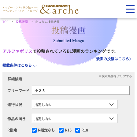
TOP
投稿漫画
小スカの検索結果
Submitted Manga
アルファポリス
で投稿されているBL漫画のランキングです。
漫画の投稿はこちら
掲載条件はこちら
×検索条件をクリアする
詳細検索
フリーワード
進行状況
作品の向き
R指定
R指定なし
R15
R18