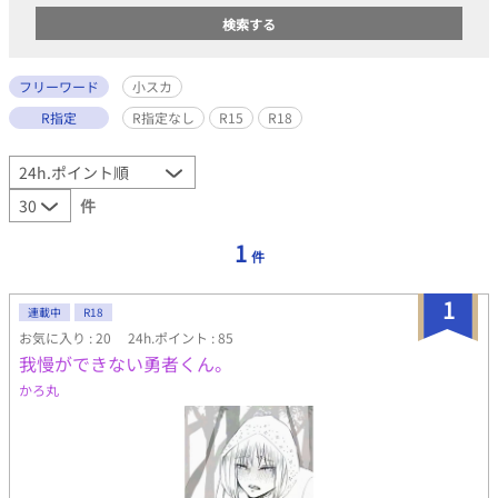
フリーワード
小スカ
R指定
R指定なし
R15
R18
件
1
件
1
連載中
R18
お気に入り : 20
24h.ポイント : 85
我慢ができない勇者くん。
かろ丸