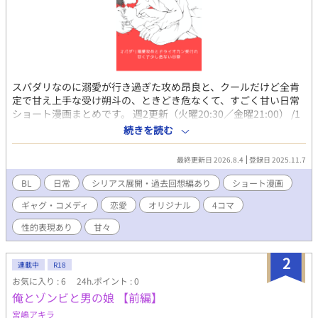
スパダリなのに溺愛が行き過ぎた攻め昂良と、クールだけど全肯
定で甘え上手な受け朔斗の、ときどき危なくて、すごく甘い日常
ショート漫画まとめです。 週2更新（火曜20:30／金曜21:00） /1
ページ〜短篇中心。 ほのぼの回の合間に、時々R18や少し暗めの
続きを読む
お話も入ります。 ※オリジナルBL小説「Rely on』の漫画短編集
です。 完結済みの一期、現在執筆中の二期のその後の二人の話な
最終更新日 2026.8.4
登録日 2025.11.7
のでかなりネタバレ含みます。ご注意ください。
BL
日常
シリアス展開・過去回想編あり
ショート漫画
ギャグ・コメディ
恋愛
オリジナル
4コマ
性的表現あり
甘々
2
連載中
R18
お気に入り : 6
24h.ポイント : 0
俺とゾンビと男の娘 【前編】
宮嶋アキラ