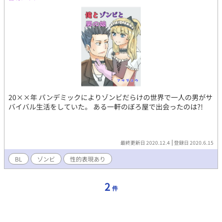
20××年 パンデミックによりゾンビだらけの世界で一人の男がサ
バイバル生活をしていた。 ある一軒のぼろ屋で出会ったのは?!
最終更新日 2020.12.4
登録日 2020.6.15
BL
ゾンビ
性的表現あり
2
件