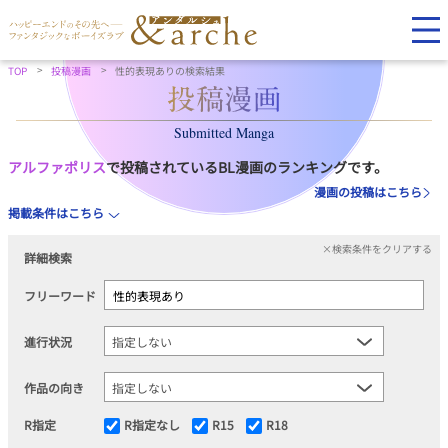
TOP
投稿漫画
性的表現ありの検索結果
Submitted Manga
アルファポリス
で投稿されているBL漫画のランキングです。
漫画の投稿はこちら
掲載条件はこちら
×検索条件をクリアする
詳細検索
フリーワード
進行状況
作品の向き
R指定
R指定なし
R15
R18