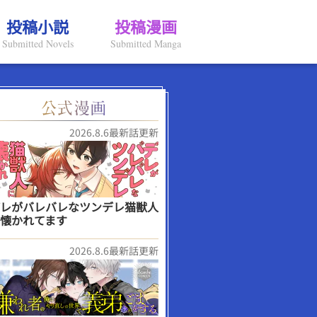
投稿小説
投稿漫画
Submitted Novels
Submitted Manga
2026.8.6最新話更新
レがバレバレなツンデレ猫獣人
懐かれてます
2026.8.6最新話更新