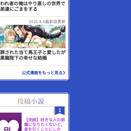
われ者の俺はやり直しの世界で
弟達にごまをする
2026.8.6最新話更新
罪された当て馬王子と愛したが
黒龍陛下の幸せな結婚
公式漫画をもっと見る
1
【完結】好きな人の邪
魔になりたくないと、
身を引くことにした