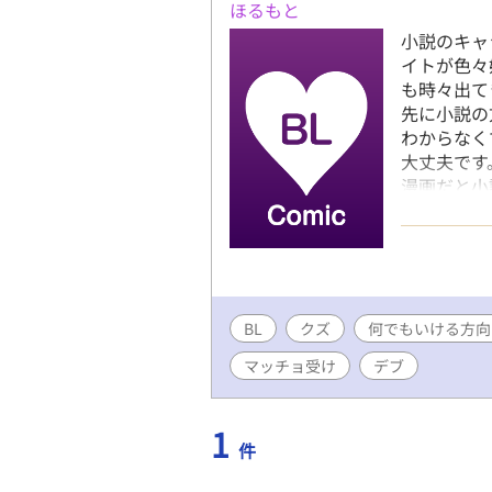
ほるもと
小説のキャ
イトが色々
も時々出て
先に小説の
わからなく
大丈夫です
漫画だと小
し？ギャッ
BL
クズ
何でもいける方向
マッチョ受け
デブ
1
件