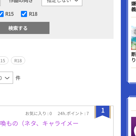
嫌
義
R15
R18
断
り
R15
R18
件
1
お気に入り : 0
24h.ポイント : 7
召喚もの（ネタ、キャライメー