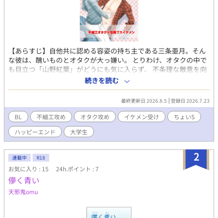
【あらすじ】自他共に認める容姿の持ち主である三条亜月。そん
な彼は、醜いものとオタクが大っ嫌い。 とりわけ、オタクの中で
も目立つ「山野紅葉」がどうにも気に入らず、 不条理な敵意を向
けていた。 だがそんなある日、とうとうキレた山野からレイプさ
続きを読む
れ、その一部始終を動画に撮られてしまう。 その動画をネタに、
身体の関係を強要されるとおもいきや、 「ばらされたくなけれ
最終更新日 2026.8.5
登録日 2026.7.23
ば、もう僕に関わらないで」 と、逆のことを言われてしまい
―――！？ ■この作品は、先に投稿していた小説「ゆずれないモ
BL
不細工攻め
オタク攻め
イケメン受け
ちょいS
ノ」をコミカライズしたものです。 よろしければ、そちらもどう
ハッピーエンド
大学生
ぞ！
2
連載中
R18
お気に入り : 15
24h.ポイント : 7
儚く青い
天邪鬼omu