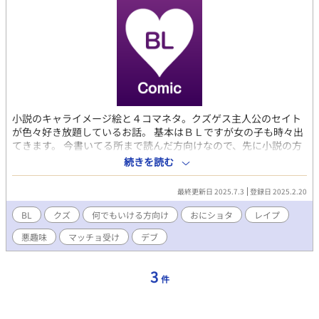
小説のキャライメージ絵と４コマネタ。クズゲス主人公のセイト
が色々好き放題しているお話。 基本はＢＬですが女の子も時々出
てきます。 今書いてる所まで読んだ方向けなので、先に小説の方
を読まないと意味がわからないと思います。 訳わからなくても平
続きを読む
気！という方は漫画だけ読んで下さっても大丈夫です。 ※漫画の
みで描いてるものもあったりします。 漫画だと小説よりだいぶ平
最終更新日 2025.7.3
登録日 2025.2.20
和な感じで描きがちなので、少し？ギャップがあるかも知れませ
ん。
BL
クズ
何でもいける方向け
おにショタ
レイプ
悪趣味
マッチョ受け
デブ
3
件