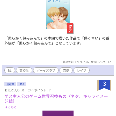
「柔らかく包み込んで」の本編で描いた作品で「儚く青い」の番
外編が「柔らかく包み込んで」となっています。
最終更新日 2026.2.26
登録日 2024.11.5
BL
高校生
ボーイズラブ
恋愛
レイプ
3
連載中
R18
お気に入り : 0
24h.ポイント : 7
ゲス主人公のゲーム世界召喚もの（ネタ、キャライメー
ジ絵）
ほるもと