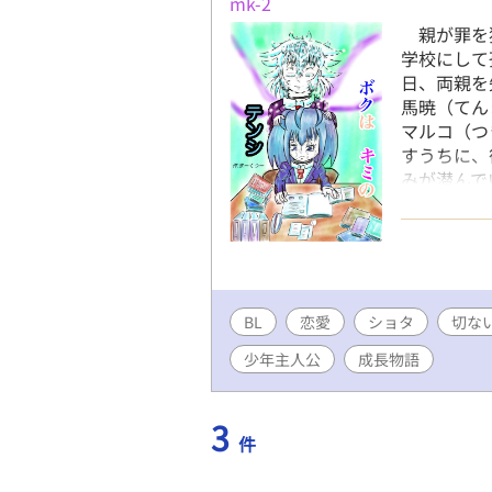
mk-2
親が罪を
学校にして
日、両親を
馬暁（てん
マルコ（つ
すうちに、
みが潜んで
が、最後は
BL
恋愛
ショタ
切な
少年主人公
成長物語
3
件