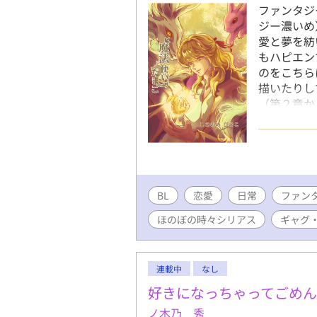
ファンタジ
ジー濃いめ
愛と夢を紡
もハピエンで
のをこちら
描いたりし
（第２章か
が途中から
BL
恋愛
日常
ファン
ほのぼの時々シリアス
ギャグ
連載中
なし
好きになっちゃってごめ
ノ木乃 秀