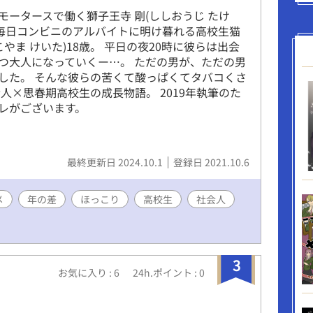
モータースで働く獅子王寺 剛(ししおうじ たけ
と 毎日コンビニのアルバイトに明け暮れる高校生猫
こやま けいた)18歳。 平日の夜20時に彼らは出会
つ大人になっていくー…。 ただの男が、ただの男
した。 そんな彼らの苦くて酸っぱくてタバコくさ
会人×思春期高校生の成長物語。 2019年執筆のた
レがございます。
最終更新日 2024.10.1
登録日 2021.10.6
メ
年の差
ほっこり
高校生
社会人
3
お気に入り : 6
24h.ポイント : 0