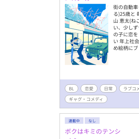
街の自動車
る)25歳
山 恵太(ね
い、少しず
の子に恋を
い 年上社
め絵柄にブ
BL
恋愛
日常
ラブコ
ギャグ・コメディ
連載中
なし
ボクはキミのテンシ