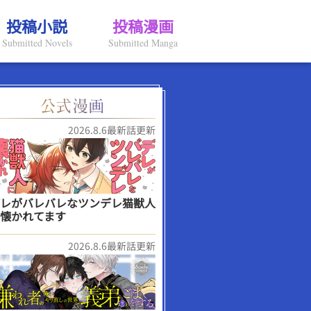
投稿小説
投稿漫画
Submitted Novels
Submitted Manga
2026.8.6最新話更新
レがバレバレなツンデレ猫獣人
懐かれてます
2026.8.6最新話更新