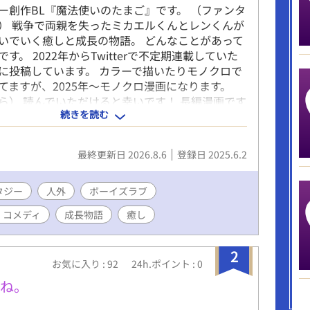
ー創作BL『魔法使いのたまご』です。 （ファンタ
） 戦争で両親を失ったミカエルくんとレンくんが
いでいく癒しと成長の物語。 どんなことがあって
す。 2022年からTwitterで不定期連載していた
に投稿しています。 カラーで描いたりモノクロで
てますが、2025年～モノクロ漫画になります。
ら） 読んでいただけると幸いです！ 長編漫画です
続きを読む
でも楽しめます🎵
最終更新日 2026.8.6
登録日 2025.6.2
タジー
人外
ボーイズラブ
・コメディ
成長物語
癒し
2
お気に入り : 92
24h.ポイント : 0
んね。