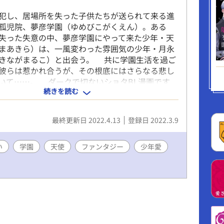
犯し、居場所を失った子供たちが送られて来る進
孤児院、夢彦学園（ゆめびこがくえん）。ある
失った失意の中、夢彦学園にやって来た少年・天
まあきら）は、一風変わった雰囲気の少年・月永
きながまるこ）と出会う。 共に学園生活を過ご
彼らは惹かれ合うが、その根底にはさらなる悲し
いて……。 ダークで切ないショタBL漫画です
続きを読む
きっとハッピーエンド。
最終更新日 2022.4.13
登録日 2022.3.9
い
学園
天使
ファンタジー
少年愛