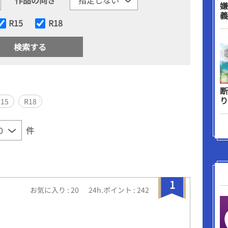
嫌
義
R15
R18
断
り
R15
R18
件
1
お気に入り : 20
24h.ポイント : 242