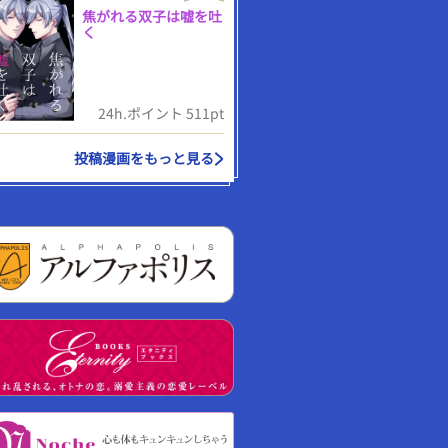
焦がれる双子は嘘を吐
く
24h.ポイント 511pt
投稿漫画をもっと見る