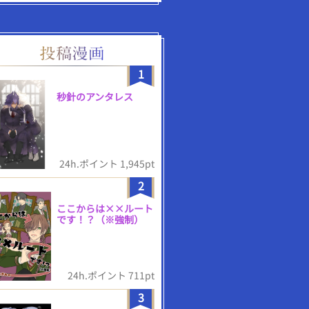
1
秒針のアンタレス
24h.ポイント 1,945pt
2
ここからは××ルート
です！？（※強制）
24h.ポイント 711pt
3