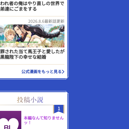
われ者の俺はやり直しの世界で
弟達にごまをする
2026.8.6最新話更新
罪された当て馬王子と愛したが
黒龍陛下の幸せな結婚
公式漫画をもっと見る
1
本編なんて知りません
ッ！