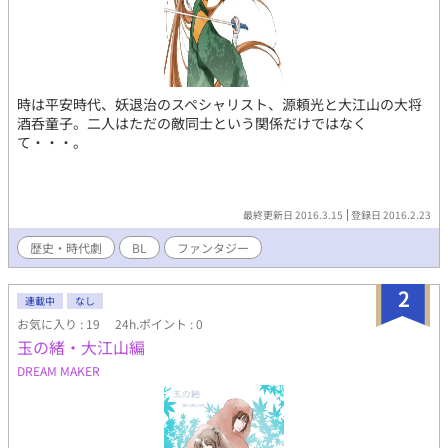
時は平安時代、妖退治のスペシャリスト、源頼光と大江山の大将
酒呑童子。二人はただの敵同士という関係だけではなく
て・・・。
最終更新日 2016.3.15
登録日 2016.2.23
歴史・時代劇
BL
ファンタジー
2
連載中
なし
お気に入り : 19
24h.ポイント : 0
玉の緒・大江山編
DREAM MAKER