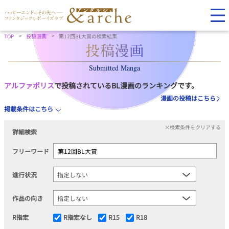
TOP
投稿漫画
第12回BL大賞の検索結果
Submitted Manga
アルファポリス
で投稿されているBL漫画のランキングです。
漫画の投稿はこちら
掲載条件はこちら
×検索条件をクリアする
詳細検索
フリーワード
進行状況
作品の向き
R指定
R指定なし
R15
R18