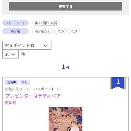
フリーワード
第12回BL大賞
R指定
R指定なし
R15
R18
件
1
件
1
連載中
なし
お気に入り : 15
24h.ポイント : 0
プレゼンターはテディベア
海棠 楓