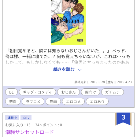
「朝目覚めると、隣には知らないおじさんがいた...。」 ベッド、
俺は裸、一緒に寝てた...？ 何も覚えちゃいないが、これは…っ も
しかして、もしかしなくても…… 「俺男とヤっちまったのかああ
ぁ？！」 謎を秘めたおじさん×26歳ごく普通の会社員、凛空飛
続きを読む
(りくと)との コメディ有りエロ有りどたばたラブコメです。 ■登
場人物一覧■ 鬼嶌 譲(きしま ゆずる) 多嘉橋 凛空飛(たかはし りく
最終更新日 2019.5.28
登録日 2019.4.23
と) 鈴基 晟織(すずき あきおり)
BL
ギャグ・コメディ
おじさん
腐向け
ガチムチ
恋愛
ラブコメ
筋肉
エロコメ
エロあり
3
連載中
なし
お気に入り : 13
24h.ポイント : 0
潮騒サンセットロード