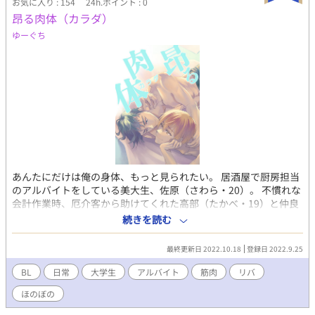
お気に入り : 154
24h.ポイント : 0
昂る肉体（カラダ）
ゆーぐち
あんたにだけは俺の身体、もっと見られたい。 居酒屋で厨房担当
のアルバイトをしている美大生、佐原（さわら・20）。 不慣れな
会計作業時、厄介客から助けてくれた高部（たかべ・19）と仲良
くなっていく日々のなか、 本分である大学の授業に現れたのは
続きを読む
――。 ※24ページの読切漫画、最後の4ページが性描写を含むた
めR15で投稿します。 挿入には至らないのでリバとしています、
最終更新日 2022.10.18
登録日 2022.9.25
お好きな解釈で読んで頂ければ幸いです※
BL
日常
大学生
アルバイト
筋肉
リバ
ほのぼの