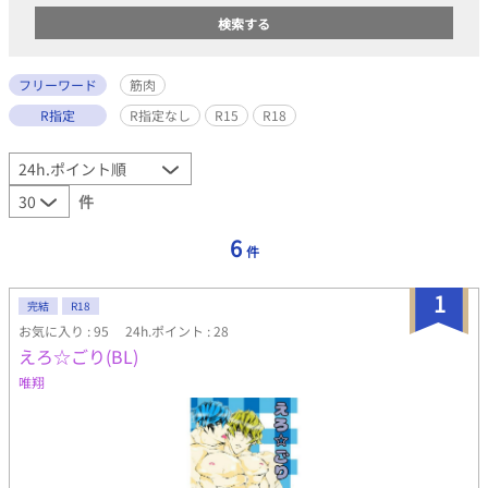
フリーワード
筋肉
R指定
R指定なし
R15
R18
件
6
件
1
完結
R18
お気に入り : 95
24h.ポイント : 28
えろ☆ごり(BL)
唯翔