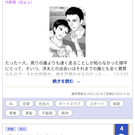
内野蓉（旧よふ）
たった一人、周りの誰よりも速く走ることしか知らなかった順平
にとって、そいつ、洋太との出会いはそれまでの誰とも全く異質
なもので…それが何故か、彼を戸惑わせるのだった―。 （※3/25
作者追記：ちょっとストーリーの順番を入れ替えたくなったの
続きを読む
で、そっちが描けたら後でこのネームの回は消すか、部分的に話
を修正して後ろの章とかに回すかもしれません。その場合はご了
最終更新日 2022.10.28
登録日 2022.9.30
承を…） （※作者注：まさかのネームひたすら描いてたら仕上げ
の作業時間が足りなくなりました…汗 表紙以外の中身がネーム
BL
恋愛
社会人
ボーイズラブ
スポーツ
純愛
状態でも参加できるものか不明ですが、いちおう1話分40ページ
青春
黒髪
不器用
筋肉
描けた分は（ネームですが）4回に分けて全部載せておきます）
4
完結
R15