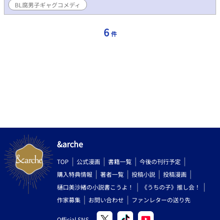
BL腐男子ギャグコメディ
6
件
&arche
TOP
公式漫画
書籍一覧
今後の刊行予定
購入特典情報
著者一覧
投稿小説
投稿漫画
樋口美沙緒の小説書こうよ！
《うちの子》推し会！
作家募集
お問い合わせ
ファンレターの送り先
Official SNS