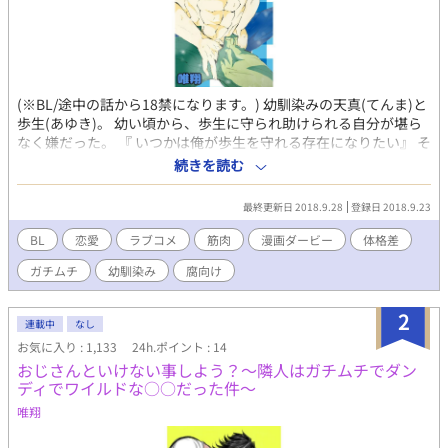
(※BL/途中の話から18禁になります。) 幼馴染みの天真(てんま)と
歩生(あゆき)。 幼い頃から、歩生に守られ助けられる自分が堪ら
なく嫌だった。 『 いつかは俺が歩生を守れる存在になりたい』 そ
う心に誓い、いつしか抱いた恋心。 いざ打ち明けるべく歩生を遊
続きを読む
園地へと誘う天真だったが…… マッチョ×ごりマッチョ！ えろご
りマッチョ受けのラブコメです。
最終更新日 2018.9.28
登録日 2018.9.23
BL
恋愛
ラブコメ
筋肉
漫画ダービー
体格差
ガチムチ
幼馴染み
腐向け
2
連載中
なし
お気に入り : 1,133
24h.ポイント : 14
おじさんといけない事しよう？～隣人はガチムチでダン
ディでワイルドな○○だった件～
唯翔