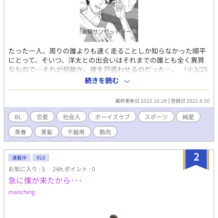
たった一人、周りの誰よりも速く走ることしか知らなかった順平
にとって、そいつ、洋太との出会いはそれまでの誰とも全く異質
なもので…それが何故か、彼を戸惑わせるのだった―。 （※3/25
作者追記：ちょっとストーリーの順番を入れ替えたくなったの
続きを読む
で、そっちが描けたら後でこのネームの回は消すか、部分的に話
を修正して後ろの章とかに回すかもしれません。その場合はご了
最終更新日 2022.10.28
登録日 2022.9.30
承を…） （※作者注：まさかのネームひたすら描いてたら仕上げ
の作業時間が足りなくなりました…汗 表紙以外の中身がネーム
BL
恋愛
社会人
ボーイズラブ
スポーツ
純愛
状態でも参加できるものか不明ですが、いちおう1話分40ページ
青春
黒髪
不器用
筋肉
描けた分は（ネームですが）4回に分けて全部載せておきます）
2
連載中
R18
お気に入り : 5
24h.ポイント : 0
急に僕が来たから･･･
manching