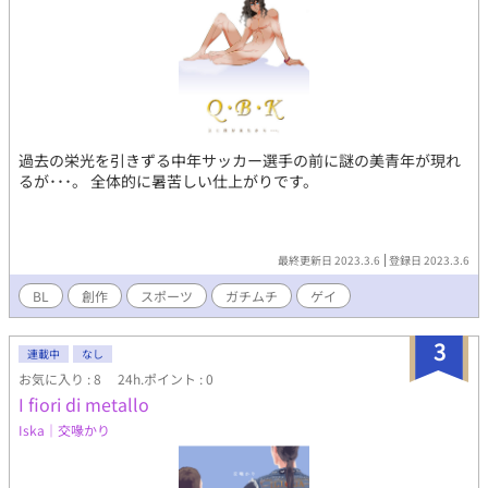
過去の栄光を引きずる中年サッカー選手の前に謎の美青年が現れ
るが･･･。 全体的に暑苦しい仕上がりです。
最終更新日 2023.3.6
登録日 2023.3.6
BL
創作
スポーツ
ガチムチ
ゲイ
3
連載中
なし
お気に入り : 8
24h.ポイント : 0
I fiori di metallo
Iska｜交喙かり