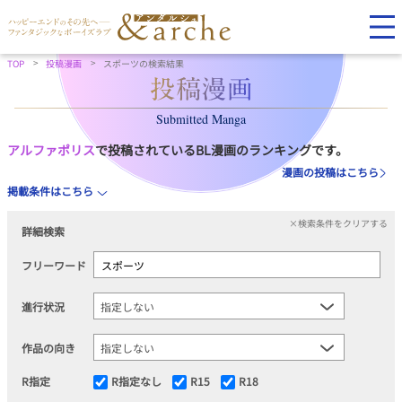
TOP
投稿漫画
スポーツの検索結果
Submitted Manga
アルファポリス
で投稿されているBL漫画のランキングです。
漫画の投稿はこちら
掲載条件はこちら
×検索条件をクリアする
詳細検索
フリーワード
進行状況
作品の向き
R指定
R指定なし
R15
R18