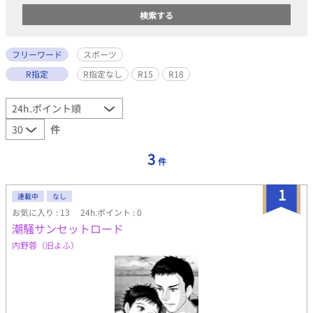
フリーワード
スポーツ
R指定
R指定なし
R15
R18
件
3
件
1
連載中
なし
お気に入り : 13
24h.ポイント : 0
潮騒サンセットロード
内野蓉（旧よふ）