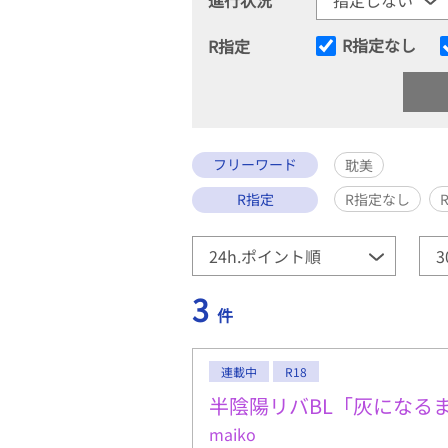
R指定なし
R指定
フリーワード
耽美
R指定
R指定なし
3
件
連載中
R18
半陰陽リバBL「灰になる
maiko