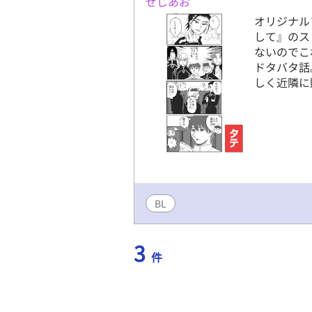
ぜじあお
オリジナル
して』のス
ないのでこ
ドタバタ話
しく近隣に
BL
3
件