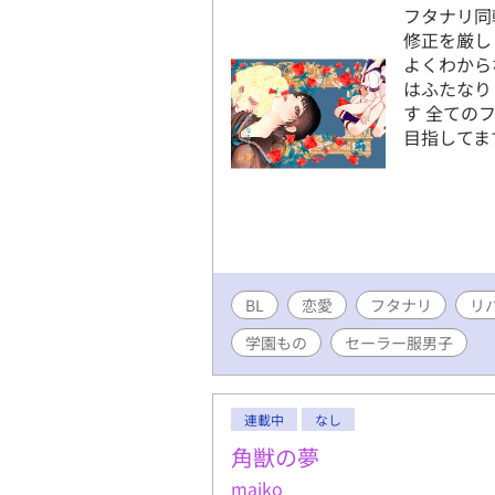
フタナリ同軸
修正を厳し
よくわから
はふたなり
す 全ての
目指してま
BL
恋愛
フタナリ
リ
学園もの
セーラー服男子
連載中
なし
角獣の夢
maiko