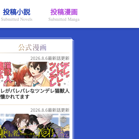
投稿小説
投稿漫画
Submitted Novels
Submitted Manga
2026.8.6最新話更新
レがバレバレなツンデレ猫獣人
懐かれてます
2026.8.6最新話更新