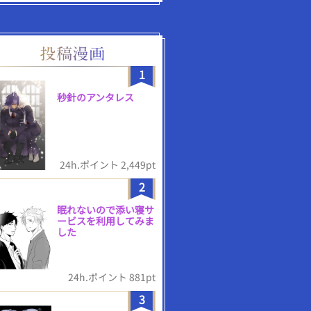
1
秒針のアンタレス
24h.ポイント 2,449pt
2
眠れないので添い寝サ
ービスを利用してみま
した
24h.ポイント 881pt
3