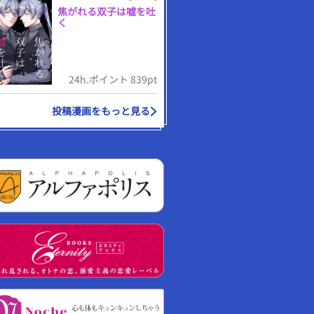
焦がれる双子は嘘を吐
く
24h.ポイント 839pt
投稿漫画をもっと見る