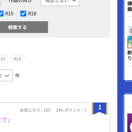
嫌
義
R15
R18
断
り
R15
R18
件
1
お気に入り : 105
24h.ポイント : 7
まで」