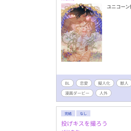
ユニコーン
BL
恋愛
擬人化
獣人
漫画ダービー
人外
完結
なし
投げキスを撮ろう