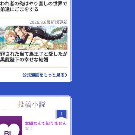
われ者の俺はやり直しの世界で
弟達にごまをする
2026.8.6最新話更新
罪された当て馬王子と愛したが
黒龍陛下の幸せな結婚
公式漫画をもっと見る
1
本編なんて知りません
ッ！