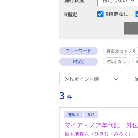
R指定なし
R指定
フリーワード
身長差カップル
R指定
R指定なし
3
件
連載中
R18
マイア・ノア年代記 外
樋木地箕六（ひきち・みろく）