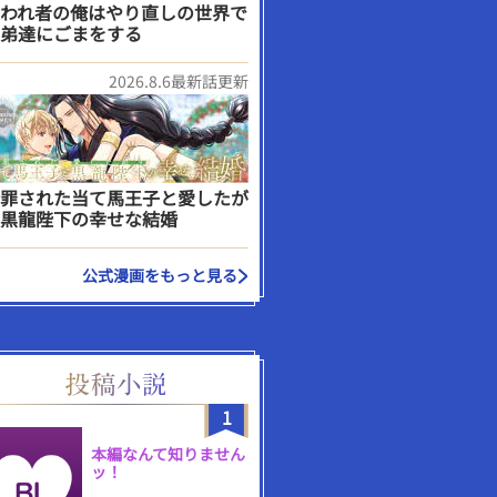
われ者の俺はやり直しの世界で
弟達にごまをする
2026.8.6最新話更新
罪された当て馬王子と愛したが
黒龍陛下の幸せな結婚
公式漫画をもっと見る
1
本編なんて知りません
ッ！