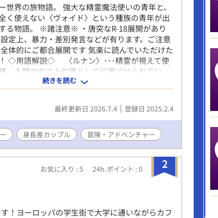
ー世界の旅物語。 強大な精霊魔法使いの青年と、
全く使えない〈ヴォイド〉という種族の青年が出
する物語。 ※諸注意※ ・唐突なR-18展開があり
界設定上、暴力・差別発言などが有ります。ご注意
・全体的にご都合展開です 気楽に読んでいただけた
！ ◇用語解説◇ 〈ルナン〉･･･精霊が視えて使
種。人類の中で上位種として位置づけられてい
続きを読む
ォイド〉･･･精霊が視えず、使役できない人種。
等種として蔑まれている。 〈アムリタ〉･･･
アムルー）〉と云われる癒しの精霊を体内に持っ
最終更新日 2026.7.4
登録日 2025.2.4
。 癒しの精霊は他にも種類がある
霊に通用する癒しの精霊は 〈霊樹
あると云われ、貴重な存在。 〈霊交〉･･･ルナ
ー
身長差カップル
冒険・アドベンチャー
同士を掛け合わせて精霊力を回復する行為。色々
る。
2
お気に入り : 5
24h.ポイント : 0
onです！ヨーロッパの学生街で大学に通いながらカフ