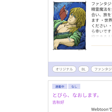
ファンタジ
精霊魔法を
合い、旅を
ます ・世
ください 
ら幸いです
役できる人
る。 〈ヴ
ルナンに下
〈霊樹精（
ている
が、万
オリジナル
BL
精〉のみで
ファンタジ
ンが、精霊
方法があ
連載中
なし
とびら、なおします。
吉秋好
Webto