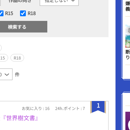
嫌
義
R15
R18
断
り
R15
R18
件
1
お気に入り : 16
24h.ポイント : 7
伝『世界樹文書』