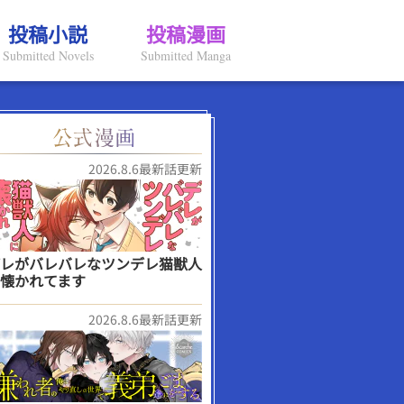
投稿小説
投稿漫画
Submitted Novels
Submitted Manga
2026.8.6最新話更新
レがバレバレなツンデレ猫獣人
懐かれてます
2026.8.6最新話更新