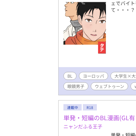
ェでバイト
て・・・？
BL
ヨーロッパ
大学生×大
眼鏡男子
ウェブトゥーン
連載中
R18
単発・短編のBL漫画(GL有
ニャンだふる王子
単発・短編