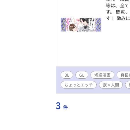
等は、全て
す。 閲覧
す！ 励みに
BL
GL
短編漫画
身長
ちょっとエッチ
獣×人間
3
件