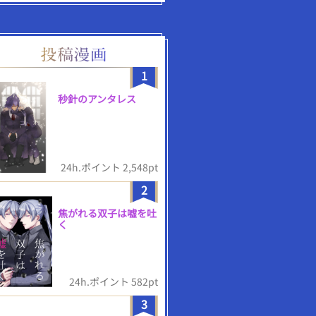
1
秒針のアンタレス
24h.ポイント 2,548pt
2
焦がれる双子は嘘を吐
く
24h.ポイント 582pt
3