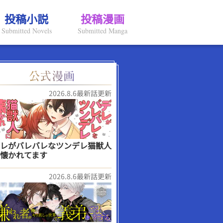
投稿小説
投稿漫画
Submitted Novels
Submitted Manga
2026.8.6最新話更新
レがバレバレなツンデレ猫獣人
懐かれてます
2026.8.6最新話更新