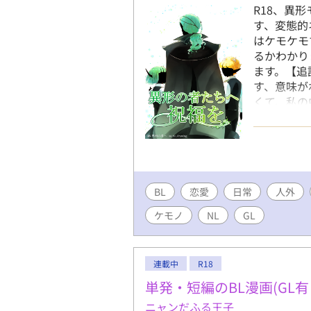
R18、異
す、変態的
はケモケモ
るかわかり
ます。【追
す、意味が
くて、私の
よろしくお
BL
恋愛
日常
人外
ケモノ
NL
GL
連載中
R18
単発・短編のBL漫画(GL有
ニャンだふる王子