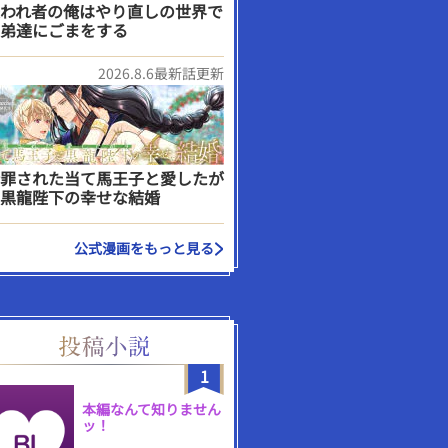
われ者の俺はやり直しの世界で
弟達にごまをする
2026.8.6最新話更新
罪された当て馬王子と愛したが
黒龍陛下の幸せな結婚
公式漫画をもっと見る
1
本編なんて知りません
ッ！