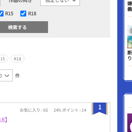
嫌
義
R15
R18
断
り
R15
R18
件
1
お気に入り : 65
24h.ポイント : 14
8】