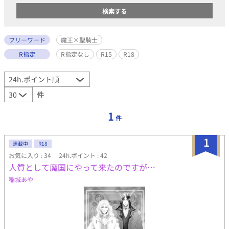
フリーワード
魔王×聖騎士
R指定
R指定なし
R15
R18
件
1
件
1
連載中
R18
お気に入り : 34
24h.ポイント : 42
人質として魔国にやって来たのですが…
稲城あや