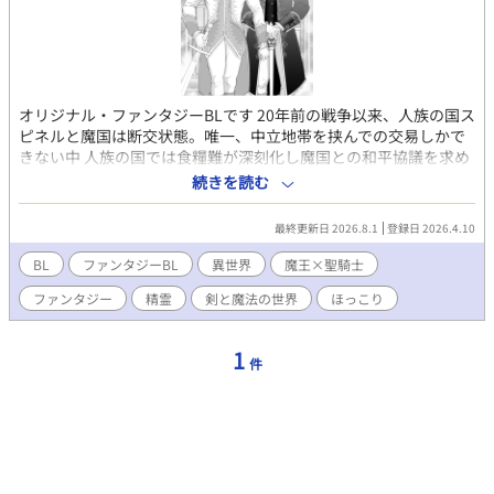
オリジナル・ファンタジーBLです 20年前の戦争以来、人族の国ス
ピネルと魔国は断交状態。唯一、中立地帯を挟んでの交易しかで
きない中 人族の国では食糧難が深刻化し魔国との和平協議を求め
る。しかし戦時の状況をまるで理解できていない人族の交渉団の
続きを読む
せいで魔国側の対応は冷ややかであった。なんとしても交渉を続
けたい人族側は聖騎士サリウスを人質として差し出すことにする
最終更新日 2026.8.1
登録日 2026.4.10
のであった…天然聖騎士サリウスと訳あり魔王アルバスの物語 魔
王×聖騎士です
BL
ファンタジーBL
異世界
魔王×聖騎士
ファンタジー
精霊
剣と魔法の世界
ほっこり
1
件