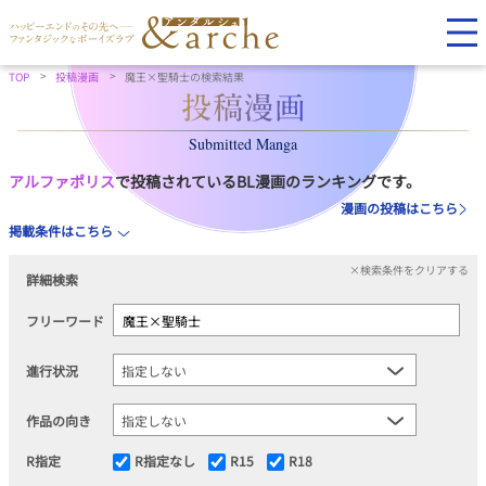
TOP
投稿漫画
魔王×聖騎士の検索結果
Submitted Manga
アルファポリス
で投稿されているBL漫画のランキングです。
漫画の投稿はこちら
掲載条件はこちら
×検索条件をクリアする
詳細検索
フリーワード
進行状況
作品の向き
R指定
R指定なし
R15
R18