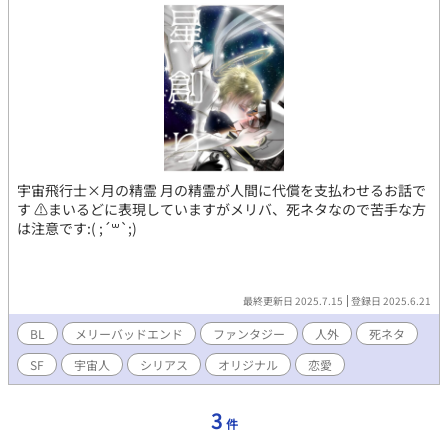
宇宙飛行士×月の精霊 月の精霊が人間に代償を支払わせるお話で
す ⚠まいるどに表現していますがメリバ、死ネタなので苦手な方
は注意です:( ;´꒳`;)
最終更新日 2025.7.15
登録日 2025.6.21
BL
メリーバッドエンド
ファンタジー
人外
死ネタ
SF
宇宙人
シリアス
オリジナル
恋愛
3
件