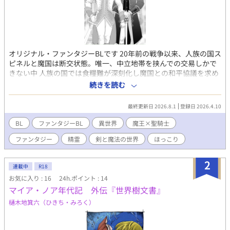
オリジナル・ファンタジーBLです 20年前の戦争以来、人族の国ス
ピネルと魔国は断交状態。唯一、中立地帯を挟んでの交易しかで
きない中 人族の国では食糧難が深刻化し魔国との和平協議を求め
る。しかし戦時の状況をまるで理解できていない人族の交渉団の
続きを読む
せいで魔国側の対応は冷ややかであった。なんとしても交渉を続
けたい人族側は聖騎士サリウスを人質として差し出すことにする
最終更新日 2026.8.1
登録日 2026.4.10
のであった…天然聖騎士サリウスと訳あり魔王アルバスの物語 魔
王×聖騎士です
BL
ファンタジーBL
異世界
魔王×聖騎士
ファンタジー
精霊
剣と魔法の世界
ほっこり
2
連載中
R18
お気に入り : 16
24h.ポイント : 14
マイア・ノア年代記 外伝『世界樹文書』
樋木地箕六（ひきち・みろく）