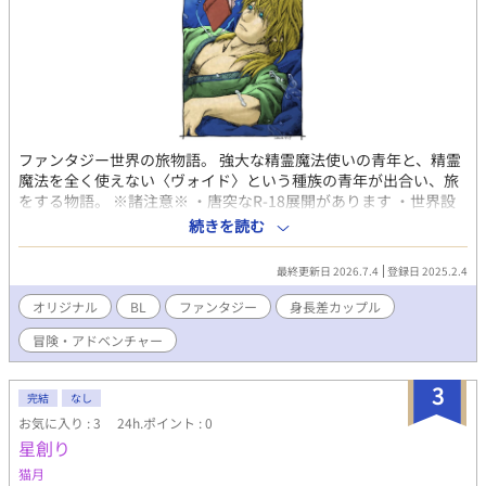
ファンタジー世界の旅物語。 強大な精霊魔法使いの青年と、精霊
魔法を全く使えない〈ヴォイド〉という種族の青年が出合い、旅
をする物語。 ※諸注意※ ・唐突なR-18展開があります ・世界設
定上、暴力・差別発言などが有ります。ご注意ください ・全体的
続きを読む
にご都合展開です 気楽に読んでいただけたら幸いです！ ◇用語解
説◇ 〈ルナン〉･･･精霊が視えて使役できる人種。人類の中で
最終更新日 2026.7.4
登録日 2025.2.4
上位種として位置づけられている。 〈ヴォイド〉･･･精霊が視
えず、使役できない人種。ルナンに下等種として蔑まれてい
オリジナル
BL
ファンタジー
身長差カップル
る。 〈アムリタ〉･･･〈霊樹精（アムルー）〉と云われる癒しの
冒険・アドベンチャー
精霊を体内に持っている。 癒しの精霊は他に
も種類があるが、万霊に通用する癒しの精霊は
〈霊樹精〉のみであると云われ、貴重な存在。 〈霊交〉･･･ル
3
完結
なし
ナンが、精霊同士を掛け合わせて精霊力を回復する行為。色々方
お気に入り : 3
24h.ポイント : 0
法がある。
星創り
猫月