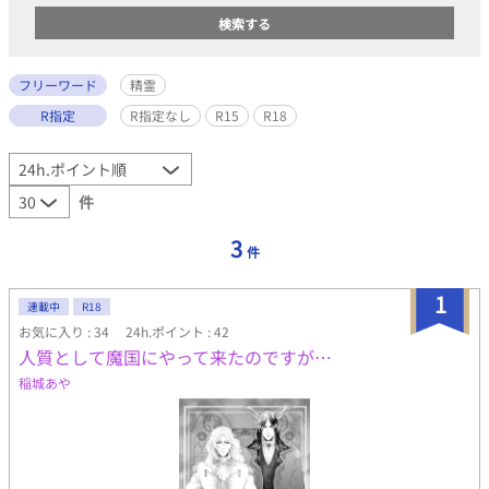
フリーワード
精霊
R指定
R指定なし
R15
R18
件
3
件
1
連載中
R18
お気に入り : 34
24h.ポイント : 42
人質として魔国にやって来たのですが…
稲城あや