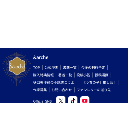
&arche
TOP
公式漫画
書籍一覧
今後の刊行予定
購入特典情報
著者一覧
投稿小説
投稿漫画
樋口美沙緒の小説書こうよ！
《うちの子》推し会！
作家募集
お問い合わせ
ファンレターの送り先
Official SNS
Copyright (C) 2000-2026 AlphaPolis Co.,Ltd. All Rights Reserved.