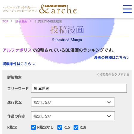
TOP
投稿漫画
BL異世界の検索結果
Submitted Manga
アルファポリス
で投稿されているBL漫画のランキングです。
漫画の投稿はこちら
掲載条件はこちら
×検索条件をクリアする
詳細検索
フリーワード
進行状況
作品の向き
R指定
R指定なし
R15
R18