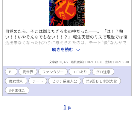
目覚めたら、そこは燃えたぎる炎の中だった──。 「は！？熱
い！！いやそんなでもない！！？」 転生天使のミスで現世では復
活出来なくなった代わりに与えられたのは、チート"級"なんかで
はなくガチガチのチート能力。超ド級の魔法を操る不老不死のイ
続きを読む
ケメンになったのはよかったが……。 「間違って淫紋刻んじゃい
ました！ごめんなさーい！」 趣味と性癖に忠実に書いたチート系
文字数 50,322
最終更新日 2021.11.30
登録日 2021.9.30
異世界転生ビッチBL！とにかくエッチな作品目指し見切り発車！
BL
異世界
ファンタジー
エロあり
グロ注意
魔女裁判
チート
ビッチ系主人公
第9回ＢＬ小説大賞
#チま死た
1
件