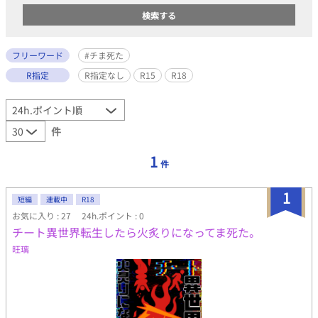
フリーワード
#チま死た
R指定
R指定なし
R15
R18
件
1
件
1
短編
連載中
R18
お気に入り : 27
24h.ポイント : 0
チート異世界転生したら火炙りになってま死た。
旺璃