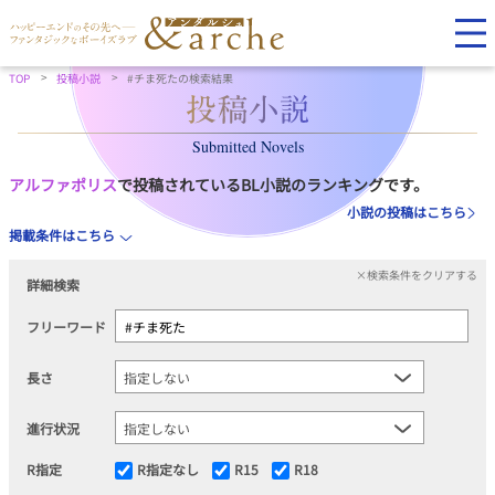
TOP
投稿小説
#チま死たの検索結果
Submitted Novels
アルファポリス
で投稿されているBL小説のランキングです。
小説の投稿はこちら
掲載条件はこちら
×検索条件をクリアする
詳細検索
フリーワード
長さ
進行状況
R指定
R指定なし
R15
R18