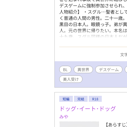
デスゲームに強制参加させられ、
人物紹介】 ・スグル…聖者とし
く普通の人間の男性。二十一歳
黒目の日本人。眼鏡っ子。弟が
人。元の世界に帰りたい。本名は
十九歳。スグル同様の日本人だ
る男前。聖者。茶髪に黒目。常
があるたびに力づくで言うことを
文字
異世界の男性。人間。職業は国
るが、騎士なので剣技が得意。
そうな性格に見えるが、割と優し
BL
異世界
デスゲーム
異世界の男性。エルフ。職業は
美人受け
とができる。体術はあまり得意
筋が割れている。銀髪銀目。一
子は苛めたくなるタイプ。 ・バ
る最高位のビーストテイマー。
短編
完結
R18
る。三人の中で一番体格が大き
ドッグ･イート･ドッグ
に白と黒の毛色をしている。虎
みや
人間が好き。人間が、好き。実は
ほエロBLです。主人公総受け。
【あらすじ