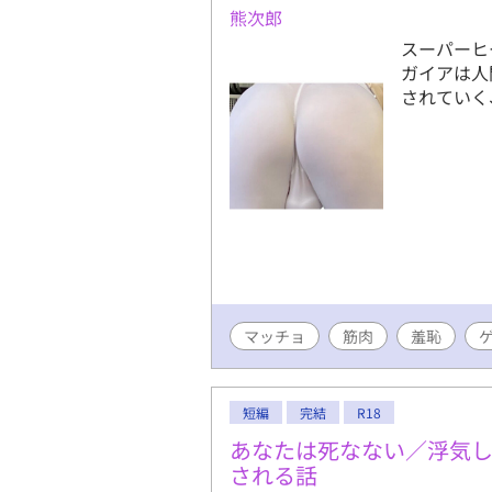
熊次郎
スーパーヒ
ガイアは人
されていく
マッチョ
筋肉
羞恥
短編
完結
R18
あなたは死なない／浮気
される話