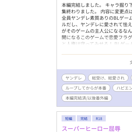
本編完結しました。 キャラ掘り
集終わりました。 内容に変更点
全員ヤンデレ素質ありのBLゲー
ルだし、ヤンデレに愛されて怯え
がそのゲームの主人公になるなん
開になるこのゲームで恋愛フラ
と人権は守ってみせる！ BLゲー
ヤンデレ ヤンデレルートを回避
を売りにしたゲーム。 お助けキ
とができる。 えっちもたくさん
売りのひとつ。
ヤンデレ
総受け、総愛され
ループしてからが本番
ハピエ
本編完結済/以後番外編
短編
完結
R18
スーパーヒーロー屈辱