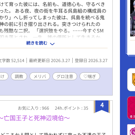
夫です。バトルシーンなし。ちょっとしたどんで
けて育った彼には、名前も、道徳心も、守るべき
)印のあるページはグロ注意。 ムーンライトノベル
った。 ある夜、夜の街を牛耳る呉島組の構成員の
かり」へし折ってしまった彼は、呉島を統べる鬼
神の前に引き摺り出される。突きつけられたの
も残酷な二択。 「選択肢をやる。……今すぐSM
叩き落とされ、一生、雄の便所として生きるか。
続きを読む
俺の『犬』として、死ぬまで俺の靴を舐めるか。
よ地獄だと思うが……、どうする？」 ⚠️注意⚠️ こ
、下記の表現があります。 ※受けの虐待、レイプ
文字数 52,514
最終更新日 2026.3.27
登録日 2026.3.27
 ※貞操概念皆無のビッチ受け ※ハードなプレイ、
根性焼き、脚を折る等の受けへの暴力 ※精神破壊、
けの薬物使用 ※殺人、暴行などのグロ表現等… 苦
受け
調教
メリバ
グロ注意
♡喘ぎ
引き返しください。
4
お気に入り : 966
24h.ポイント : 35
〜亡国王子と死神辺境伯〜
てどころか人間として扱われずに育った不遇の王子