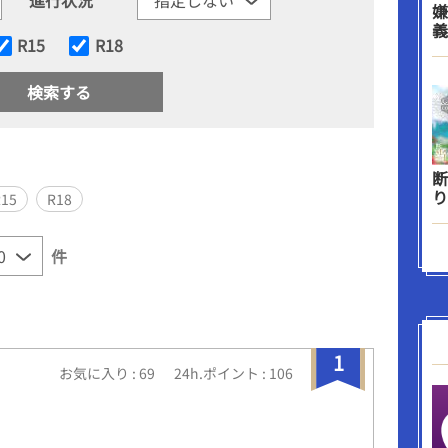
嫌
義
R15
R18
断
り
R15
R18
件
1
お気に入り : 69
24h.ポイント : 106