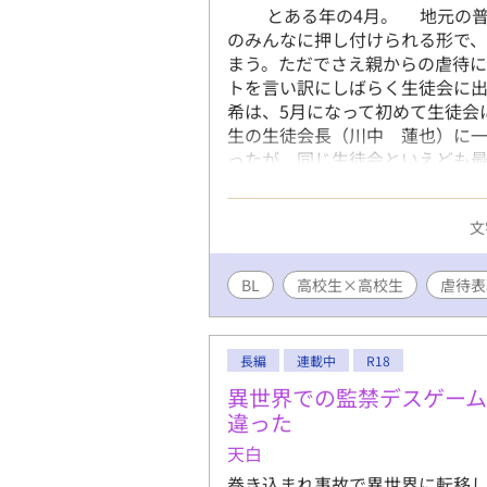
とある年の4月。 地元の普通
のみんなに押し付けられる形で
まう。ただでさえ親からの虐待
トを言い訳にしばらく生徒会に
希は、5月になって初めて生徒会
生の生徒会長（川中 蓮也）に
ったが、同じ生徒会といえども
有希は、急には声を掛けられずに
準備で話すきっかけを得る。 
文
に、2人はだんだんと恋中を深め
きます。 分かりづらくて申し訳
いを書きました。 ※人物の優し
BL
高校生×高校生
虐待表
血、グロ注意、性暴力描写あり、
希死念慮主人公
長編
連載中
R18
異世界での監禁デスゲーム
違った
天白
巻き込まれ事故で異世界に転移