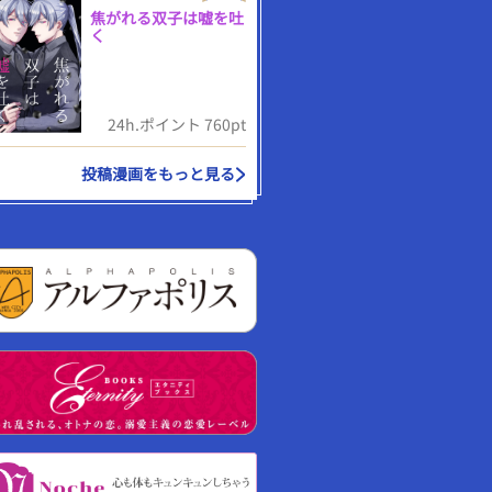
焦がれる双子は嘘を吐
く
24h.ポイント 760pt
投稿漫画をもっと見る