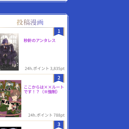
1
秒針のアンタレス
24h.ポイント 3,835pt
2
ここからは××ルート
です！？（※強制）
24h.ポイント 788pt
3