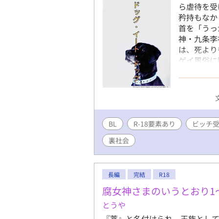
人公ですが、溺愛されるので大丈
ら虐待を受
ん返しあり。ゆっくり更新。 (※
矜持もなか
ズ様でも公開中です。
首を「うっ
神・九条李
は、死より
ゲイ風俗に
あるいは、
どちらにせ
の物語には
の過去あり
♡喘ぎ ※
BL
R-18要素あり
洗脳 ※受
ビッチ
手な方はお
裏社会
長編
完結
R18
腐女神さまのいうとおり1
とうや
『薬』と名付けられ、王族とし