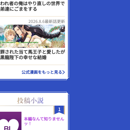
われ者の俺はやり直しの世界で
弟達にごまをする
2026.8.6最新話更新
罪された当て馬王子と愛したが
黒龍陛下の幸せな結婚
公式漫画をもっと見る
1
本編なんて知りません
ッ！