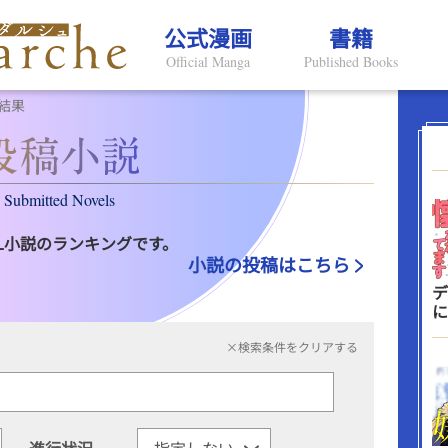
公式漫画
書籍
Official Manga
Published Books
結果
Submitted Novels
L小説のランキングです。
小説の投稿はこちら
デ
に
×検索条件をクリアする
進行状況