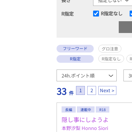
R指定なし
R指定
フリーワード
グロ注意
R指定
R指定なし
33
1
2
Next
件
長編
連載中
R18
隠し事にしようよ
本野汐梨 Honno Siori