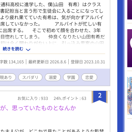
科高校に進学した、僕(山田 有希）はクラス
、書記担当と言う形で生徒会に入ることになってし
により疲れ果てていた有希は、気が向かずアルバイ
出席していなかった。 アルバイトが忙しい有
に出席する。 そこで初めて顔を合わせた、3年
一目惚れしてしまう。 仲良くなりたい山田有希だ
最初は全く関わりがない上に、引っ込み思案の山田
続きを読む
いた。 しかし、5月の末に行われる生徒総会の
同時に、一人暮らしの蓮也宅への訪問をきっかけ
字数 134,165
最終更新日 2026.8.6
登録日 2023.10.31
ていく… ※主人公の2人の思いが交互に話に出て
ありません。 新たにタイトルにどちらの目線の思
さを表現するために、君→くん、に変更しました。
現あり
スパダリ
溺愛
学園
恋愛
体調不良嘔吐あり、過呼吸あり、排泄汚物あり、
2
お気に入り : 933
24h.ポイント : 63
が、思っていたものとなんか
した主人公が、どこかで見たことがあるような監禁