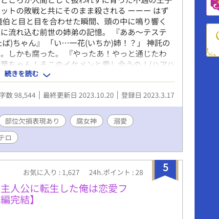
ットの敗戦と共にそのまま殺される ーーー はず
境伯と目と目を合わせた瞬間、頭の中に鳴り響く
に流れ込む前世の姉弟の記憶。 『ああ〜テステ
ば)ちゃん』 「い…一花(いちか)姉！？」 神託の
。しかも腐った。 『やったあ！やっと通じたわ
葉ちゃん！そこのイケメンと愛し合うの！(ハアハ
続きを読む
えええええ！？)」 その頃、死神辺境伯は初めての
この可愛い生き物……！？」 そして始まる辺境で
字数 98,544
最終更新日 2023.10.20
登録日 2023.3.17
うしてこうなった！？ サイコパス気味スパダリ旦
(ふじょしん)の腐女神による腐女神のためのボー
*********************************
部位欠損表現あり
腐女神
溺愛
****************************** ＊エール、
テロ
にしおり本当にありがとうございます！励みになり
と修正します。 ＊割と軽いノリで人が死んだりし
ゼロです。 ＊残酷な表現や虐待などの表現があり
5
、登場人物たちは至って普通に過ごしています。
お気に入り : 1,627
24h.ポイント : 28
願いします。 ＊エロ薄味。裏では毎日子作りして
ムの主人公に転生した俺は恋愛フ
ていますが作者がアレなのでハッピーエンドではな
本編完結】