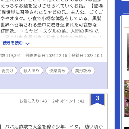
えっちなお題を受けさせられていくお話。 【登場
て異世界に召喚されたミヤビの兄。主人公。ごくご
。ややオタク。小食で小柄な体型をしている。黒髪
異世界へ召喚される最中に巻き込まれた可哀想な
釘岡逸。 ・ミヤビ…スグルの弟。人間の男性で、
が、兄よりも身長が高く日本人離れの体格をしてい
続きを読む
日頃からスグルを見下しており、気に入らないこと
聞かせている。自信家。本名は釘岡雅。 ・セル…
数 119,391
最終更新日 2024.12.16
登録日 2023.10.1
に仕える最高位の騎士。魔法は少々扱うことができ
身長は二メートル近くある。青髪青目。一見、厳格
い。小動物(リス)を家で飼っている。 ・ルイス…
総受け
獣人あり
快楽責め
美形攻め
国に仕える最高位の魔術師。詠唱なく魔法を使うこ
ではない。着痩せするタイプで当たり前のように腹
見、優しそうな性格に見えるが、結構腹黒。好きな
イロン…異世界の男性。虎の獣人。職業は国に仕え
3
魔法であらゆる獣を呼び出し使役することができ
お気に入り : 43
24h.ポイント : 42
く、筋肉質。体術も得意。ホワイトタイガーのよう
なので人間の子供からは恐れられているが、本人は
甘党。 ※監禁デスゲームとありますが、中身はあ
美形攻め。なんやかんやと巻き込まれて可哀想な主
】 パパ活詐欺で大金を稼ぐ少年、イヌ。 幼い頃か