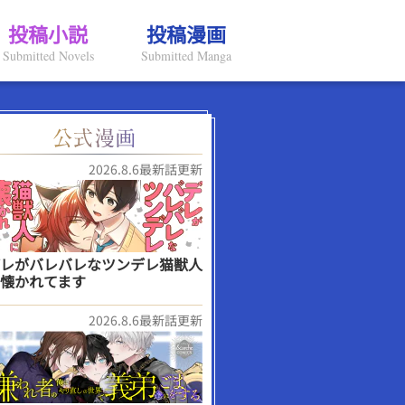
投稿小説
投稿漫画
Submitted Novels
Submitted Manga
2026.8.6最新話更新
レがバレバレなツンデレ猫獣人
懐かれてます
2026.8.6最新話更新