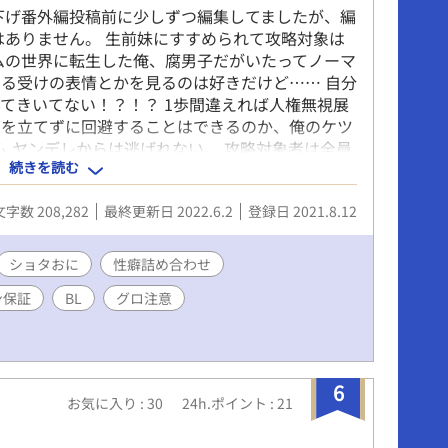
下げ番外編投稿前に少しずつ編集してましたが、編
はありません。 生前妹にすすめられて攻略対象は
ムの世界に転生した俺、腐男子だがいたってノーマ
る受けの表情とかを見るのは好きだけど…… 自分
てきいてない！？！？ 1歩間違えれば人権無視展
グを立てずに回避することはできるのか、俺のケツ
ム ヤンデレからは逃げれない。 攻略対象者は全員
続きを読む
して無事ハッピーエンドを迎えることはできるのか
ャラに聞けば現在のヤンデレゲージをたしかめるこ
文字数 208,282
最終更新日 2022.6.2
登録日 2021.8.12
あってヤンデレゲージがたまると内容が変わるのも
ショタおに
性癖詰め合わせ
ン保証
BL
グロ注意
6
お気に入り : 30
24h.ポイント : 21