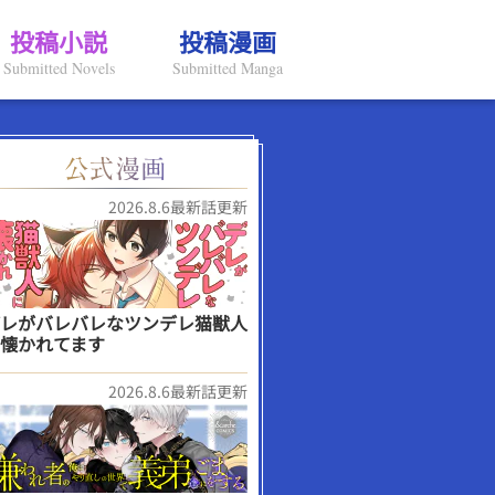
投稿小説
投稿漫画
Submitted Novels
Submitted Manga
2026.8.6最新話更新
レがバレバレなツンデレ猫獣人
懐かれてます
2026.8.6最新話更新