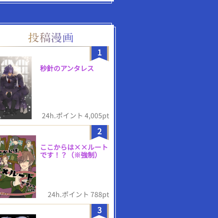
1
秒針のアンタレス
24h.ポイント 4,005pt
2
ここからは××ルート
です！？（※強制）
24h.ポイント 788pt
3