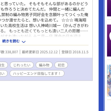
と思っていた。 そもそもそんな部があるのかどう
ても作ろうと決めてたんだ。 仲間と一緒に編んだ
人禁制の編み物男子同好会を念願叶ってつくった俺
いつか渡せたらと、想いを込めて。 ☆☆☆ 鳴海翔
いた高校生活は 想い人神崎川城一（かんざきがわ
る。 もっとも近くてもっとも遠い二人の距離……
がすれ違いながら 十二月一日 運命の日を迎え
続きを読む
中デス。。。 ☆☆☆ ★は神崎川視点 ☆はそれ以外
ロ話 ＊ エロっぽい内容 ＊※ Ｒ18
数 338,807
最終更新日 2025.12.12
登録日 2018.11.5
本格的なＲにならなくてごめんなさい。 ホント、じ
 still have feelings for him ー そ
級生
じれったい
編み物
初恋
違い
ハッピーエンド目指してます！