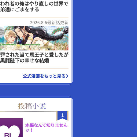
われ者の俺はやり直しの世界で
弟達にごまをする
2026.8.6最新話更新
罪された当て馬王子と愛したが
黒龍陛下の幸せな結婚
公式漫画をもっと見る
1
本編なんて知りません
ッ！