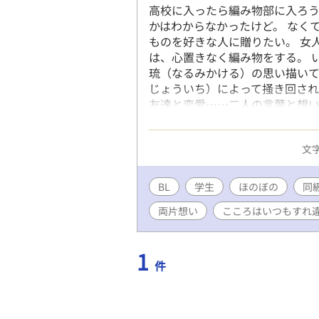
高校に入ったら編み物部に入ろう
かはわからなかったけど。 なく
ものを好きな人に贈りたい。 女
は、心置きなく編み物をする。 
琉（なるみかける）の思い描いて
じょういち）によって掻き回され
友達と恋愛……二人の言葉と想い
る！ ☆☆☆ 現在……普通の青春
の人の視点 * ただのエ
文字
……になります。 ☆☆☆ まだ
れったい二人で申し訳ないです。。。 ー I
れはどっちの言葉なのか？
BL
学生
ほのぼの
同
両片想い
こころはいつもすれ
1
件