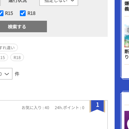
嫌
義
R15
R18
すれ違い
断
り
R15
R18
件
1
お気に入り : 40
24h.ポイント : 0