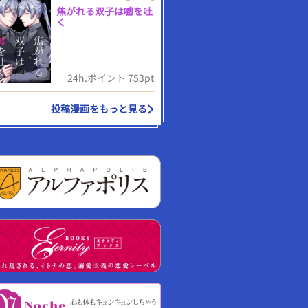
焦がれる双子は嘘を吐
く
24h.ポイント 753pt
投稿漫画をもっと見る