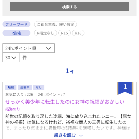
フリーワード
ご都合主義、緩い設定
R指定
R指定なし
R15
R18
件
1
件
1
短編
連載中
なし
お気に入り : 226
24h.ポイント : 7
せっかく美少年に転生したのに女神の祝福がおかしい
拓海のり
前世の記憶を取り戻した途端、海に放り込まれたレニー。【腐女
神の祝福】は気になるけれど、裕福な商人の三男に転生したの
で、まったり気ままに異世界の醍醐味を満喫したいです。神様は
出て来ません。ご都合主義、ゆるふわ設定。 途中までしか書いて
続きを読む