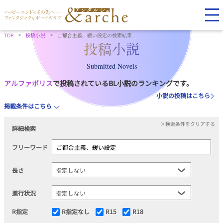
TOP
投稿小説
ご都合主義、緩い設定の検索結果
Submitted Novels
アルファポリス
で投稿されているBL小説のランキングです。
小説の投稿はこちら
掲載条件はこちら
×検索条件をクリアする
詳細検索
フリーワード
長さ
進行状況
R指定
R指定なし
R15
R18