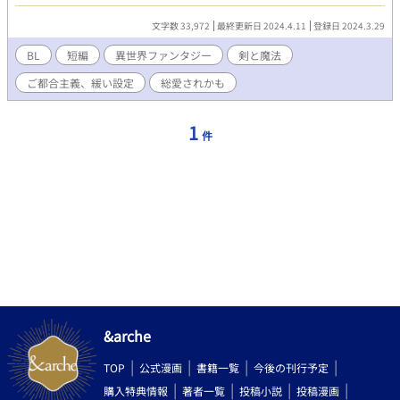
いないので、一話のみ三万字位の短編になります。 他サイトにも
投稿しています。
文字数 33,972
最終更新日 2024.4.11
登録日 2024.3.29
BL
短編
異世界ファンタジー
剣と魔法
ご都合主義、緩い設定
総愛されかも
1
件
&arche
TOP
公式漫画
書籍一覧
今後の刊行予定
購入特典情報
著者一覧
投稿小説
投稿漫画