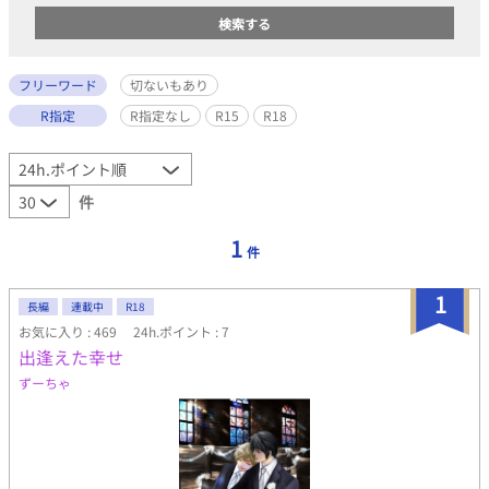
フリーワード
切ないもあり
R指定
R指定なし
R15
R18
件
1
件
1
長編
連載中
R18
お気に入り : 469
24h.ポイント : 7
出逢えた幸せ
ずーちゃ