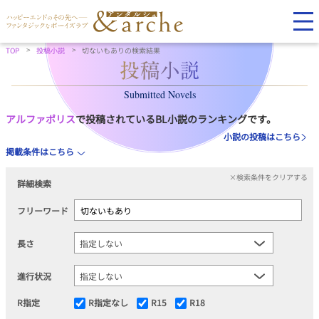
TOP
投稿小説
切ないもありの検索結果
Submitted Novels
アルファポリス
で投稿されているBL小説のランキングです。
小説の投稿はこちら
掲載条件はこちら
×検索条件をクリアする
詳細検索
フリーワード
長さ
進行状況
R指定
R指定なし
R15
R18