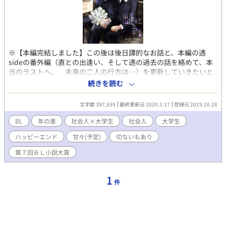
※【本編完結しました】この後は後日譚的なお話と、本編の透
sideの番外編（直との出逢い、そして透の過去の話を絡めて、本
当のラストへ。 未来の二人の行方は…）を更新していきたいと
思います。 バイト先のカフェレストランに毎週金曜日にやって来
続きを読む
るあの人のこと、ずっと気になっていた。 でも、ただの憧れだと
思っていた。 クリスマスイブに、公園で偶然出会って、 誘われる
文字数 397,939
最終更新日 2020.3.17
登録日 2019.10.28
がまま流されて、一夜を共にしてしまう。 問題なのは、その人が
『男』だという事。 性に流されやすい大学生が本当の恋に目覚め
BL
年の差
社会人×大学生
社会人
大学生
るお話。 （社会人×大学生）（R18） ★性描写を含むページには
ハッピーエンド
甘々(予定)
切ないもあり
『*』を付けてあります。
第７回ＢＬ小説大賞
1
件