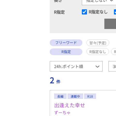
R指定なし
R指定
フリーワード
甘々(予定)
R指定
R指定なし
2
件
長編
連載中
R18
出逢えた幸せ
ずーちゃ