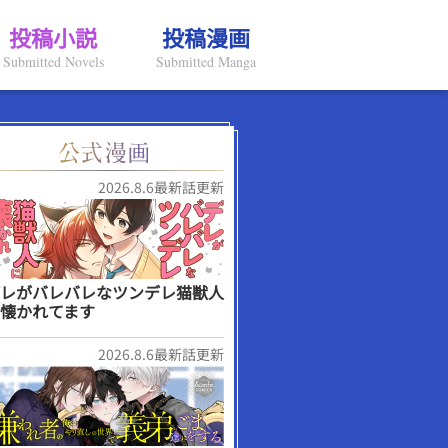
投稿小説
投稿漫画
Submitted Novels
Submitted Manga
2026.8.6最新話更新
レがバレバレなツンデレ猫獣人
懐かれてます
2026.8.6最新話更新