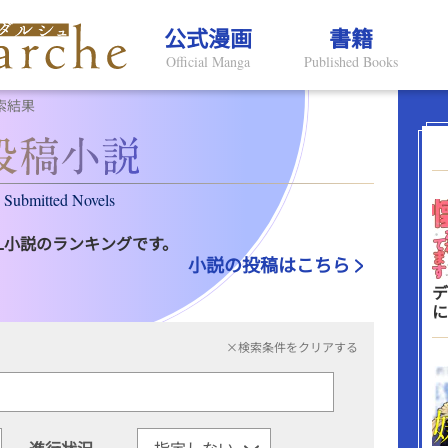
公式漫画
書籍
Official Manga
Published Books
索結果
Submitted Novels
L小説のランキングです。
小説の投稿はこちら
デ
に
×検索条件をクリアする
進行状況