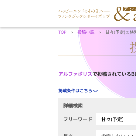
TOP
投稿小説
甘々(予定)の検
アルファポリス
で投稿されているB
掲載条件はこちら
詳細検索
フリーワード
長さ