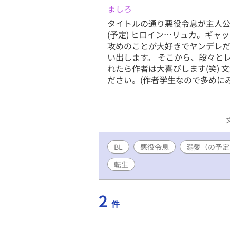
ましろ
タイトルの通り悪役令息が主人公
(予定) ヒロイン…リュカ。ギャ
攻めのことが大好きでヤンデレ
い出します。 そこから、段々と
れたら作者は大喜びします(笑)
ださい。(作者学生なので多めに
BL
悪役令息
溺愛（の予定
転生
2
件