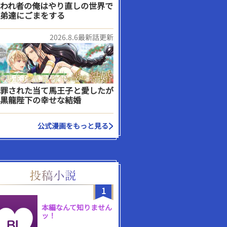
われ者の俺はやり直しの世界で
弟達にごまをする
2026.8.6最新話更新
罪された当て馬王子と愛したが
黒龍陛下の幸せな結婚
公式漫画をもっと見る
1
本編なんて知りません
ッ！