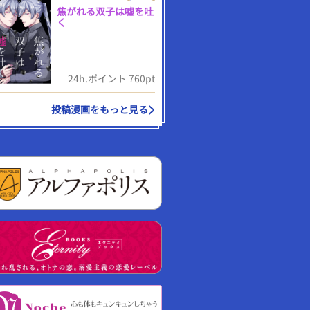
焦がれる双子は嘘を吐
く
24h.ポイント 760pt
投稿漫画をもっと見る