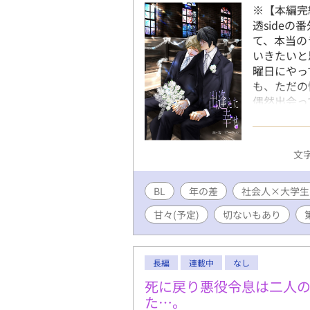
※【本編完
透side
て、本当の
いきたいと
曜日にやっ
も、ただの
偶然出会っ
まう。 問
やすい大学
生）（R1
文字
す。
BL
年の差
社会人×大学生
甘々(予定)
切ないもあり
長編
連載中
なし
死に戻り悪役令息は二人
た…。