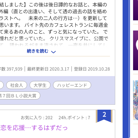
結しました】この後は後日譚的なお話と、本編の
の番外編（直との出逢い、そして透の過去の話を絡め
ラストへ。 未来の二人の行方は…）を更新して
思います。 バイト先のカフェレストランに毎週金
て来るあの人のこと、ずっと気になっていた。 で
憧れだと思っていた。 クリスマスイブに、公園で
て、 誘われるがまま流されて、一夜を共にしてし
続きを読む
題なのは、その人が『男』だという事。 性に流され
生が本当の恋に目覚めるお話。 （社会人×大学
8） ★性描写を含むページには『*』を付けてありま
数 397,939
最終更新日 2020.3.17
登録日 2019.10.28
社会人
大学生
ハッピーエンド
第７回ＢＬ小説大賞
2
お気に入り : 202
24h.ポイント : 7
の恋を応援…するはずだっ