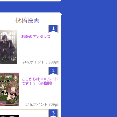
1
秒針のアンタレス
24h.ポイント 3,998pt
2
ここからは××ルート
です！？（※強制）
24h.ポイント 809pt
3