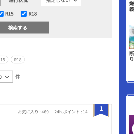
嫌
義
R15
R18
断
り
R15
R18
件
1
お気に入り : 469
24h.ポイント : 14