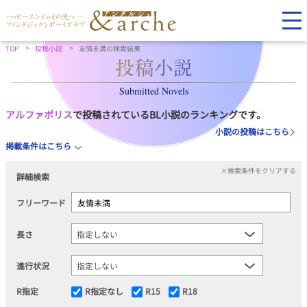
TOP
投稿小説
友情未満の検索結果
Submitted Novels
アルファポリス
で投稿されているBL小説のランキングです。
小説の投稿はこちら
掲載条件はこちら
×検索条件をクリアする
詳細検索
フリーワード
長さ
進行状況
R指定
R指定なし
R15
R18