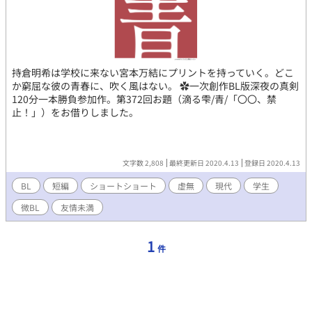
持倉明希は学校に来ない宮本万結にプリントを持っていく。どこ
か窮屈な彼の青春に、吹く風はない。 ✿一次創作BL版深夜の真剣
120分一本勝負参加作。第372回お題（滴る雫/青/「〇〇、禁
止！」）をお借りしました。
文字数 2,808
最終更新日 2020.4.13
登録日 2020.4.13
BL
短編
ショートショート
虚無
現代
学生
微BL
友情未満
1
件