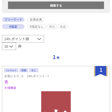
フリーワード
友情未満
R指定
R指定なし
R15
R18
件
1
件
1
ｼｮｰﾄｼｮｰﾄ
完結
なし
お気に入り : 0
24h.ポイント : 7
青
木偶舞屋