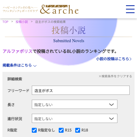
TOP
投稿小説
店主がボスの検索結果
Submitted Novels
アルファポリス
で投稿されているBL小説のランキングです。
小説の投稿はこちら
掲載条件はこちら
×検索条件をクリアする
詳細検索
フリーワード
長さ
進行状況
R指定
R指定なし
R15
R18