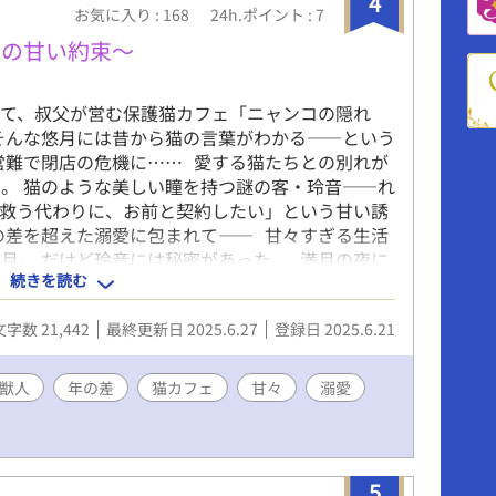
4
お気に入り : 168
24h.ポイント : 7
人の甘い約束〜
って、叔父が営む保護猫カフェ「ニャンコの隠れ
そんな悠月には昔から猫の言葉がわかる――という
営難で閉店の危機に…… 愛する猫たちとの別れが
。 猫のような美しい瞳を持つ謎の客・玲音――れ
を救う代わりに、お前と契約したい」という甘い誘
の差を超えた溺愛に包まれて―― 甘々すぎる生活
月。 だけど玲音には秘密があった。 満月の夜に
続きを読む
彼の正体、そして命をかけた契約の真実 「君を守
これは愛なのか契約だけなのか…… すべてを賭け
文字数 21,442
最終更新日 2025.6.27
登録日 2025.6.21
見守る小さなカフェで紡がれる、奇跡のハッピーエ
獣人
年の差
猫カフェ
甘々
溺愛
5