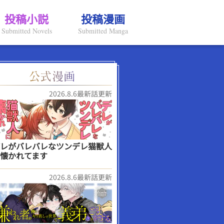
投稿小説
投稿漫画
Submitted Novels
Submitted Manga
2026.8.6最新話更新
レがバレバレなツンデレ猫獣人
懐かれてます
2026.8.6最新話更新