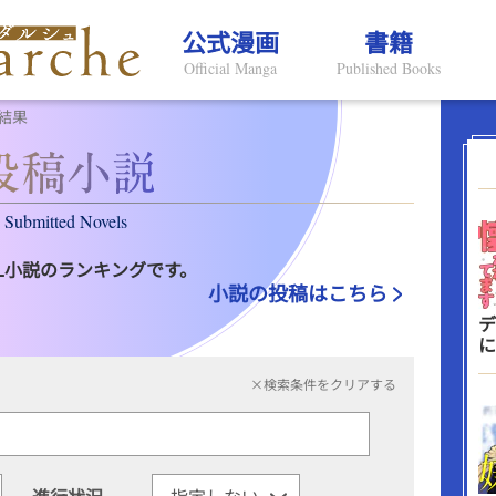
公式漫画
書籍
Official Manga
Published Books
結果
Submitted Novels
L小説のランキングです。
小説の投稿はこちら
デ
に
×検索条件をクリアする
進行状況