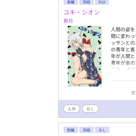
長編
完結
R18
ユキ・シオン
那月
人間の姿を
間に変わっ
ッサンとの
の青年と客
年が人間と
青年が金の
こる。 そ
出したのを
作。本編は
文
人外
ＢＬ
短編
完結
なし