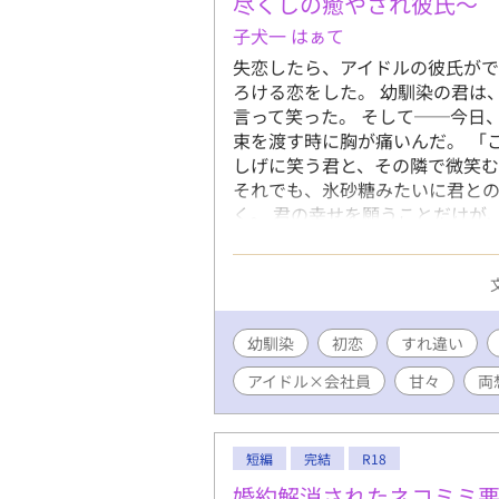
尽くしの癒やされ彼氏～
子犬一 はぁて
失恋したら、アイドルの彼氏が
ろける恋をした。 幼馴染の君は
言って笑った。 そして──今日
束を渡す時に胸が痛いんだ。 「
しげに笑う君と、その隣で微笑む
それでも、氷砂糖みたいに君と
く。 君の幸せを願うことだけが
の悲しみを猫カフェで埋めていた
僕に愛を教えてくれる人でした。
ハニーメルトキスって言葉が似合
まったらしいんです。 けれど、
的彼氏No.1』カリスマアイド
幼馴染
初恋
すれ違い
──────────── 作品
アイドル×会社員
甘々
両
し間違いで、ネタバレあり表示に
で、こちらでお知らせさせていただ
とうございます。 ✩タイトル変更
た幼馴染は今日、僕以外の人と
短編
完結
R18
婚約解消されたネコミミ