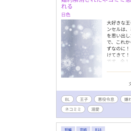
れる
日色
大好きな王
ンセルは、
を思い出し
で、これか
ずなのに！
けてきて！
です。全１
も投稿して
BL
王子
悪役令息
嫌
ネコミミ
溺愛
短編
完結
R18