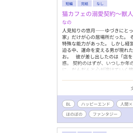
短編
完結
なし
猫カフェの溺愛契約〜獣
なの
人見知りの悠月――ゆづきにと
家」だけが心の居場所だった。 
特殊な能力があった。 しかし経
迫る中、運命を変える男が現れた
お。 彼が差し出したのは「店
惑。 契約のはずが、いつしか年
に、だんだんと心が溶けていく悠
現れる獣の姿。猫たちだけが知る
るためなら、俺は何でもする」 
た禁断の恋の行方は？ 猫たちが
ンド。
BL
ハッピーエンド
人間×
ほのぼの
ファンタジー