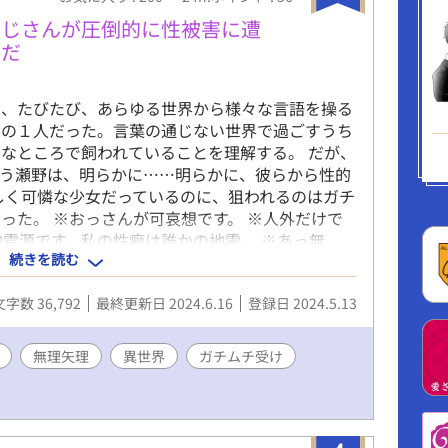
おじさんが圧倒的に性被害に遭
んだ
は、たびたび、あらゆる世界から様々な言語を操る
ちの１人だった。言葉の通じない世界で過ごすうち
なところで飼われていることを理解する。 だが、
ろう瀬野は、明らかに……明らかに、彼らから性的
しく可憐な少女だっているのに、狙われるのはガチ
った。 ※おっさんが可哀想です。 ※人外だけで
地雷源です。私の性癖は誰かの地雷。 ※あっ無
続きを読む
にできる人向けです。 ※エロ多めにしときまし
文字数 36,792
最終更新日 2024.6.16
登録日 2024.5.13
無理矢理
異世界
ガチムチ受け