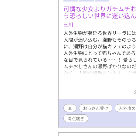
可憐な少女よりガチムチ
う恐ろしい世界に迷い込
三川
人外生物が蔓延る世界リーラに
人間が迷い込む。瀬野もそのう
に、瀬野は自分が猫カフェのよう
人外生物にとって猫ちゃんであ
な目で見られている……！ 愛ら
ムチおじさんの瀬野ばかりなのだ
なく、人間の相手もシます。 ※
理……となったら見なかったこと
た！
BL
おっさん受け
人外攻め
濁点喘ぎ