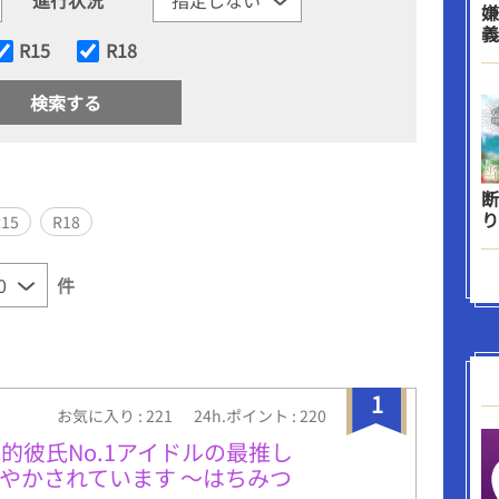
嫌
義
R15
R18
断
り
R15
R18
件
1
お気に入り : 221
24h.ポイント : 220
的彼氏No.1アイドルの最推し
やかされています ～はちみつ