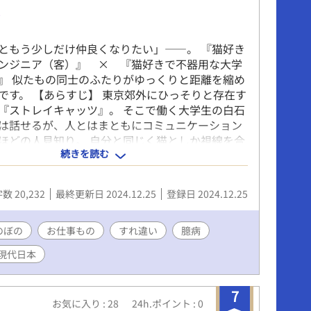
恋
ともう少しだけ仲良くなりたい」――。 『猫好き
ンジニア（客）』 × 『猫好きで不器用な大学
』 似たもの同士のふたりがゆっくりと距離を縮め
です。 【あらすじ】 東京郊外にひっそりと存在す
『ストレイキャッツ』。 そこで働く大学生の白石
は話せるが、人とはまともにコミュニケーション
ほどの人見知り。 自分と同じく猫としか視線を合
続きを読む
客さん・加賀谷真のことが気になる奏多だが、お
しか会話しないため関係はいつまで経っても進展
ある日、店の看板猫であるたまごのイベントでふた
数 20,232
最終更新日 2024.12.25
登録日 2024.12.25
いからトラブルに発展してしまうが、店長の助け
接近することになり――。
のぼの
お仕事もの
すれ違い
臆病
現代日本
7
お気に入り : 28
24h.ポイント : 0