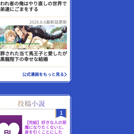
われ者の俺はやり直しの世界で
弟達にごまをする
2026.8.6最新話更新
罪された当て馬王子と愛したが
黒龍陛下の幸せな結婚
公式漫画をもっと見る
1
【完結】好きな人の邪
魔になりたくないと、
身を引くことにした