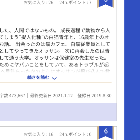
お気に入り : 26
24h.ポイント : 7
した、人間ではないもの。 成長過程で動物から人
てしまう”擬人化種”の白猫青年と、16歳年上のオ
お話。 出会ったのは猫カフェ。白猫従業員として
としてやってきたオッサン。 次に再会したのは青
して通う大学。オッサンは保健室の先生だった。
ためにヤバいことをしていて、あるトラブルが起
こへ見計らったかのようにオッサンが飛び込んで救
続きを読む
きっかけに２人の距離は縮まり…… ※表紙絵は自
進むにつれてどんどん動物園と化します(笑)
字数 473,667
最終更新日 2021.1.12
登録日 2019.8.30
6
お気に入り : 16
24h.ポイント : 0