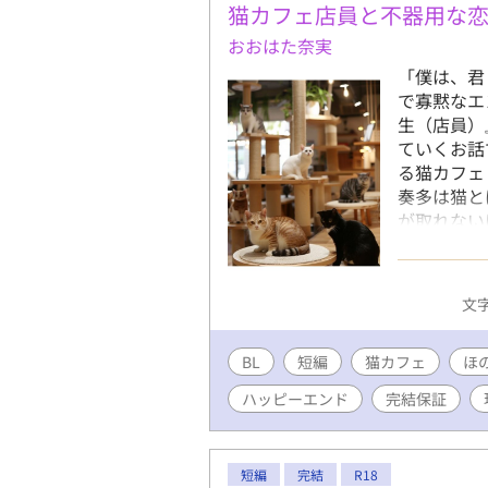
猫カフェ店員と不器用な
おおはた奈実
「僕は、君
で寡黙なエ
生（店員）
ていくお話
る猫カフェ
奏多は猫と
が取れない
わせないお
互いに猫と
しない。 
文字
りはすれ違
もあって急
BL
短編
猫カフェ
ほ
ハッピーエンド
完結保証
短編
完結
R18