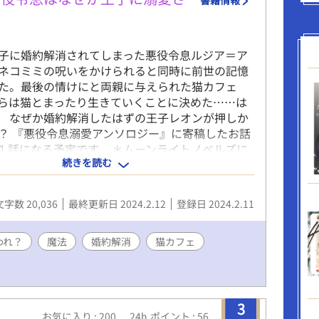
子に婚約解消されてしまった悪役令息ルジア＝ア
ネコミミの呪いをかけられると同時に前世の記憶
た。最後の情けにと両親に与えられた猫カフェ
らは猫とまったり生きていくことに決めた……は
 なぜか婚約解消したはずの王子レオンが押しか
？ 『悪役令息溺愛アンソロジー』に寄稿したお話
１話になる予定です。 ＊ムーンライトノベルズに
続きを読む
います。
文字数 20,036
最終更新日 2024.2.12
登録日 2024.2.11
われ？
魔法
婚約解消
猫カフェ
3
お気に入り : 200
24h.ポイント : 56