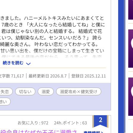
できました。ハニーメルトキスみたいにあまくてと
、7歳のとき 「大人になったら結婚してね」と僕に
、君は僕じゃない別の人と結婚する。 結婚式で花
こいつ、幼馴染なんだ。センスいいだろ？」 誇ら
綺麗な奥さん。 叶わない恋だってわかってる。
の甘い思い出を、僕だけの宝箱にしまって生きてい
、僕にできる最後の恋だから。 そう思って、失恋
続きを読む
ある日のこと。 僕は“彼“に出逢った。 その人は
 はちみつみたいに甘くてやさしくてとろける恋。
文字数 71,617
最終更新日 2026.8.7
登録日 2025.12.11
う人。 そして僕はどうやら彼の最推しになってし
彼の生き方は僕とはまるで正反対で──。 『国民
ル×失恋したてほやほやの広報部会社員
失恋
切ない
溺愛
溺愛攻め×健気受け
へのご感想ありがとうございます♡♡ わたしの押
想い
なってしまいました。 変更ができないようなの
きます(*^^*) ご感想とても嬉しいです！ありが
のお知らせ✩ (旧) 昔「結婚しよう」と言ってくれ
2
結婚する
お気に入り : 972
24h.ポイント : 63
悪役令息はなぜか王子に溺愛さ
書籍情報