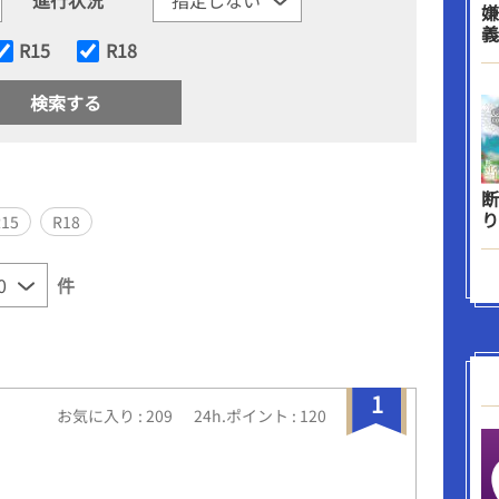
嫌
義
R15
R18
断
り
R15
R18
件
1
お気に入り : 209
24h.ポイント : 120