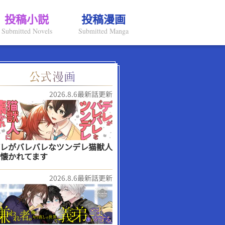
投稿小説
投稿漫画
Submitted Novels
Submitted Manga
2026.8.6最新話更新
レがバレバレなツンデレ猫獣人
懐かれてます
2026.8.6最新話更新