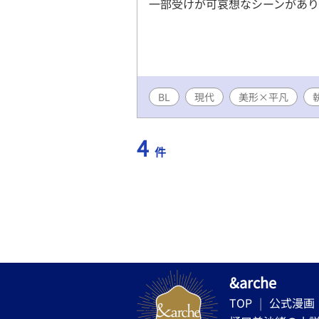
一部受けが可哀想なシーンがあり
BL
現代
美形×平凡
4
件
&arche
TOP
公式漫画