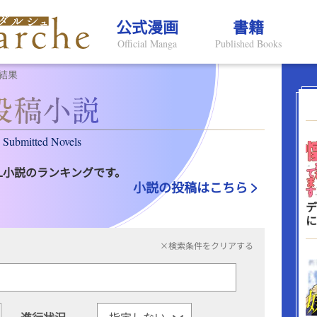
公式漫画
書籍
Official Manga
Published Books
結果
Submitted Novels
L小説のランキングです。
小説の投稿はこちら
デ
に
×検索条件をクリアする
進行状況