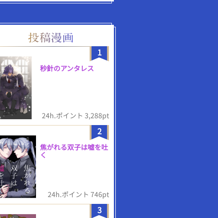
1
秒針のアンタレス
24h.ポイント 3,288pt
2
焦がれる双子は嘘を吐
く
24h.ポイント 746pt
3