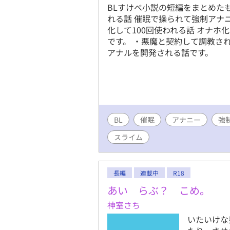
BLすけべ小説の短編をまとめた
れる話 催眠で操られて強制アナ
化して100回使われる話 オナホ
です。 ・悪魔と契約して調教さ
アナルを開発される話です。
BL
催眠
アナニー
強
スライム
長編
連載中
R18
あい らぶ？ こめ。
神室さち
いたいけな