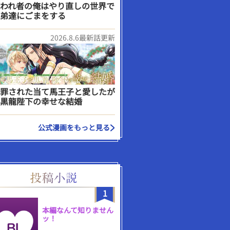
われ者の俺はやり直しの世界で
弟達にごまをする
2026.8.6最新話更新
罪された当て馬王子と愛したが
黒龍陛下の幸せな結婚
公式漫画をもっと見る
1
本編なんて知りません
ッ！