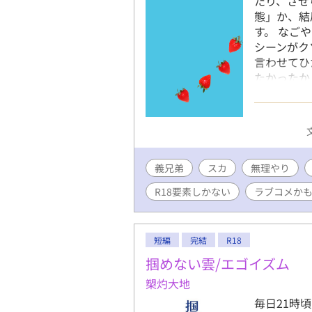
たり、させ
態」か、結
す。 なご
シーンがク
言わせてひ
たかったか
じかれてタ
とラブをこ
自サイトで
いたいやっ
お楽しみい
義兄弟
スカ
無理やり
R18要素しかない
ラブコメか
短編
完結
R18
掴めない雲/エゴイズム
槊灼大地
毎日21時頃