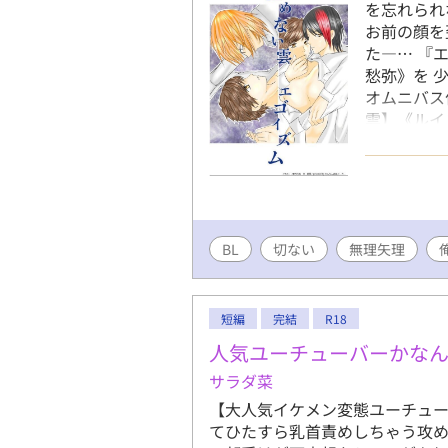
を忘れられ
お前の顔を
た―… 『エ
愁弥》を 
オムニバス
雲】《ルイ×
自慰 ・無
なじみ ・
受け ・ドS
BL
切ない
無理矢理
短編
完結
R18
人気ユーチューバーかな
サラダ菜
【大人気イケメン変態ユーチュー
てひたすら乳首責めしちゃう攻め。