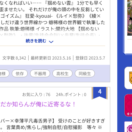
なくなればいい―… 『掴めない雲』 1分でも早く
歪ませたい。 それだけが俺の頭の中を反芻してい
ゴイズム』 狂愛-kyouai- 《ルイ×愁弥》《綾×
少しだけ違う世界線かつ 蝣稀様の世界観で執筆した
作品 執筆:蝣稀様 イラスト:槊灼大地 【掴めない
愁弥》 ・後輩(生徒会会計)×先輩(生徒会長) ・
続きを読む
理矢理 ・片思い 【エゴイズム】《綾×愁弥》 ・幼
高校生 ・強制自慰 ・無理矢理 ・純粋/一途/依存
/強欲/鬼畜 攻め
文字数 8,342
最終更新日 2023.5.16
登録日 2023.5.7
俺様
依存
不器用
高校生
同級生
4
お気に入り : 76
24h.ポイント : 0
んだか知らんが俺に近寄るな！
バー×幸薄平凡毒舌男子】 受けのことが好きすぎ
 言葉責め/焦らし/強制自慰/自慰撮影 等々 ※