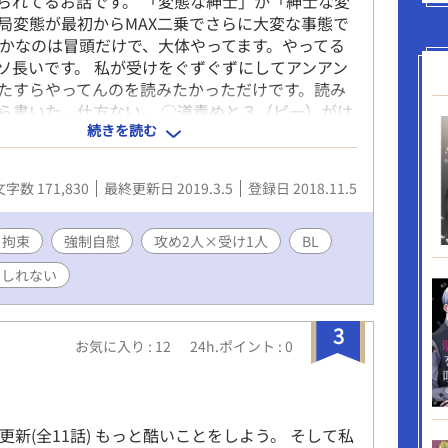
られてるお話です。 「変態な紳士」か「紳士な変
局変態が最初からMAX二乗でさらに大変な事態で
やかなのは冒頭だけで、大体やってます。やってる
ソ長いです。 私が受けをぐずぐずにしてアンアン
たすらやってんのを読みたかっただけです。読み
ら書いた。仕方ない。 ○道責めと３（ピー）がは
続きを読む
グに入れられませんでした。ごめんね。 作者の愛
れでもかとこめました（タイトル 以前別サイトや
掲載していたものに加筆修正をしたものです。 だ
文字数 171,830
最終更新日 2019.3.5
登録日 2018.11.5
てるだけですが、第二部に入ります。頭空っぽで
ただきたい所存。
拘束
強制自慰
攻め2人×受け1人
BL
もしれない
3
お気に入り : 12
24h.ポイント : 0
更新(全11話) もっと酷いことをしよう。 そして私