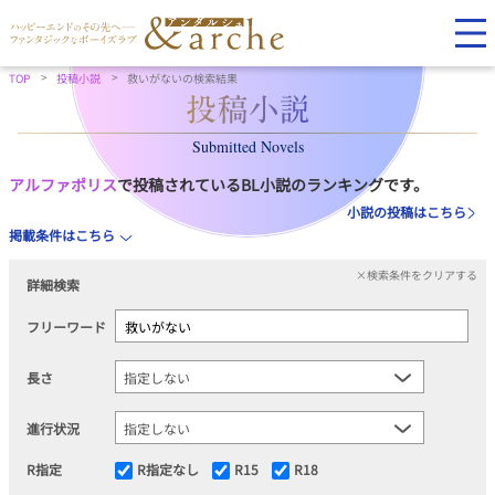
TOP
投稿小説
救いがないの検索結果
Submitted Novels
アルファポリス
で投稿されているBL小説のランキングです。
小説の投稿はこちら
掲載条件はこちら
×検索条件をクリアする
詳細検索
フリーワード
長さ
進行状況
R指定
R指定なし
R15
R18