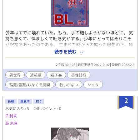
少年はすでに壊れていた。もう、手の施しようがないほどに。 気
持ち悪くて、悍ましくて吐き気がする。少年にとってはそれこそ
が祝福であったのである。 生まれた時からの偏った思想の下、ほ
とんど洗脳に近いものを施され、実父から性的虐待を受けた上、
続きを読む
父親の妃にされ、子を産まされ、しかも父親以外からも蹂躙され
つくしたかわいそうな王子様の救いはいったいどこにあるのだろ
文字数 30,626
最終更新日 2022.2.16
登録日 2022.2.8
うっていう話。 徹頭徹尾主人公がかわいそうです。 もうこの子を
救うにはこれしかないかなって思った。ってのを書いてみようか
異世界
近親婚
親子姦
男性妊娠
なと。 ・つまり「婚約破棄して欲しいとか言ってません！」のル
輪姦/強姦/むなくそ展開
救いがない
ショタ
ピオダイル王子の半生とその後。 ・他の異世界話と同じ世界観 ・
男女関係なく子供が産める魔法とかある異世界が舞台 ・むなくそ
オブむなくその上色々だいぶひどい ・ほとんど輪姦と強姦しかな
2
長編
連載中
R15
い ・ハピエンとは言い難いです ・諸々全部大丈夫な方だけでよろ
お気に入り : 5
24h.ポイント : 0
しくお願い致します。
PiNK
莇 未麻