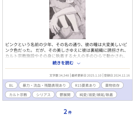
ピンクという名前の少年、その名の通り、彼の瞳は大変美しいピ
ンク色だった。 だが、その美しさゆえに彼は裏組織に誘拐され、
カルト宗教施設やその身に執着する大人の手のひらで動かされ、
さらには殺しにまで手を染め、心身ともに無力感に囚われ、ただ
続きを読む
生きるだけの日々を過ごしていた。 彼が唯一心を通わせたのはユ
ウという監視役の青年だけだった。ユウはピンクを守りたいとい
文字数 34,548
最終更新日 2025.1.10
登録日 2024.12.16
う一心でその役を名乗り出たのだった。冷たい日々の中彼らの絆
は徐々に深まってゆく。 そんな中、ピンクと同名の詳細不明の薬
BL
暴力・流血・残酷表現あり
R15要素あり
薬物依存
物『pink』を巡って宗教施設と裏組織が対立し、その混乱に乗じ
カルト宗教
シリアス
鬱展開
純愛/溺愛/嫉妬/執着
て２人はそんな救いがない状況からの逃避行を試みる。双方から
の追手が迫る中、2人は「最後の安息の部屋」に辿り着く。そこで
2人が迎える結末とは。 ・流血や暴力、カルト宗教、薬物など苦
2
件
手な方がいる可能性がある内容が含まれます。 ・BL的な内容も含
まれますが激しい描写はありません。 ・タグ付け描写がある話に
は※をつけてます。 ・小説家になろうの方でも同じものを投稿し
はじめました