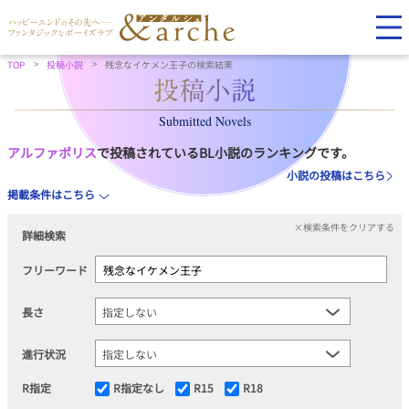
TOP
投稿小説
残念なイケメン王子の検索結果
Submitted Novels
アルファポリス
で投稿されているBL小説のランキングです。
小説の投稿はこちら
掲載条件はこちら
×検索条件をクリアする
詳細検索
フリーワード
長さ
進行状況
R指定
R指定なし
R15
R18