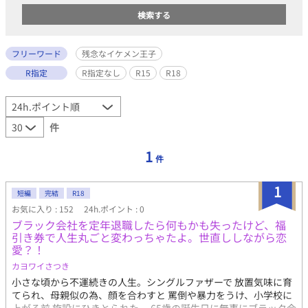
フリーワード
残念なイケメン王子
R指定
R指定なし
R15
R18
件
1
件
1
短編
完結
R18
お気に入り : 152
24h.ポイント : 0
ブラック会社を定年退職したら何もかも失ったけど、福
引き券で人生丸ごと変わっちゃたよ。世直ししながら恋
愛？！
カヨワイさつき
小さな頃から不運続きの人生。シングルファザーで 放置気味に育
てられ、母親似の為、顔を合わすと 罵倒や暴力をうけ、小学校に