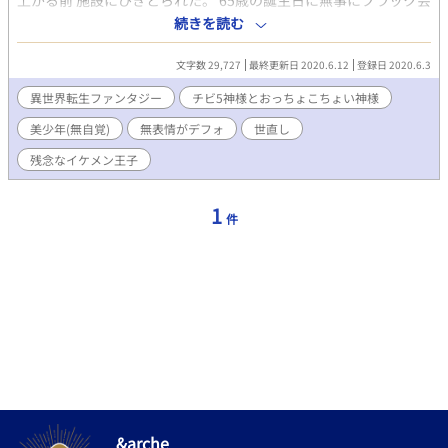
上がる前 施設にひきとられた。 65歳の誕生日に無事にブラック会
社を定年退職し 定時に帰宅した黒江鈴太(くろえ りんた)。 家に
続きを読む
帰ると長年連れ添った妻に離婚届とメモ、 なぜかスーパーの福引
き券だけが残されていた。 空っぽの部屋でしばらく呆けたあと、
文字数 29,727
最終更新日 2020.6.12
登録日 2020.6.3
お腹が空いたので、適当にご飯を買いに行った。 スーパーで新た
に貰った福引き券と、持ってきた 福引き券で福引きをすると、当
異世界転生ファンタジー
チビ5神様とおっちょこちょい神様
たりが出た。 「おめでとうございます。特賞の旅行券です。」 と
美少年(無自覚)
無表情がデフォ
世直し
ハイテーションで言われた数分後、 車にはねられ命を落としてし
まった。 おっちょこちょいの神様の謝罪？とおまけで、 異世界に
残念なイケメン王子
飛ばされました。 今度こそ幸せに……。 第二の人生、異世界で丸
ごとやり直します。 おっちょこちょいの神様と個性豊かな神様た
ちと 異世界の世直ししながら恋愛？物語？！
1
件
&arche