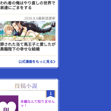
われ者の俺はやり直しの世界で
弟達にごまをする
2026.8.6最新話更新
罪された当て馬王子と愛したが
黒龍陛下の幸せな結婚
公式漫画をもっと見る
1
本編なんて知りません
ッ！