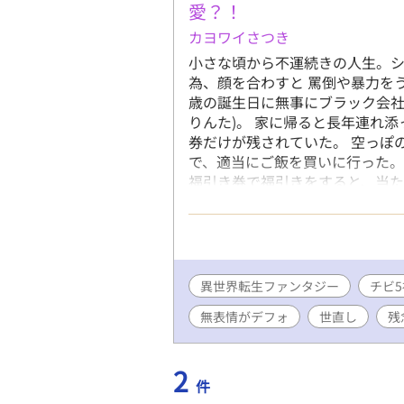
愛？！
カヨワイさつき
小さな頃から不運続きの人生。シ
為、顔を合わすと 罵倒や暴力をう
歳の誕生日に無事にブラック会社
りんた)。 家に帰ると長年連れ
券だけが残されていた。 空っぽ
で、適当にご飯を買いに行った。
福引き券で福引きをすると、当た
券です。」 とハイテーションで
た。 おっちょこちょいの神様の
度こそ幸せに……。 第二の人生
いの神様と個性豊かな神様たちと
異世界転生ファンタジー
チビ
無表情がデフォ
世直し
残
2
件