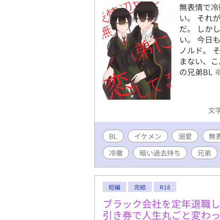
無表情で冷
い。 それ
だ。 しか
い。 今日
ノルド。 
まない、こ
の兄弟BL
文字
BL
イケメン
溺愛
無
冷徹
暗い過去持ち
兄弟
短編
完結
R18
ブラック会社を定年退職
引き券で人生丸ごと変わ