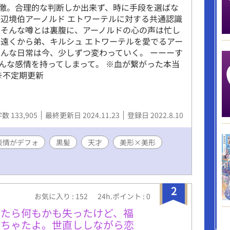
徹。合理的な判断しか出来ず、時に手段を選ばな
が辺境伯アーノルド エトワーテルに対する共通認識
しそんな噂とは裏腹に、アーノルドの心の声は忙し
も遠くから弟、キルシュ エトワーテルを愛でるアー
そんな日常は今、少しずつ変わっていく。 ーーーす
んな感情を持ってしまって。 ※血が繋がった本当
 ※不定期更新
数 133,905
最終更新日 2024.11.23
登録日 2022.8.10
表情がデフォ
黒髪
天才
美形×美形
2
お気に入り : 152
24h.ポイント : 0
したら何もかも失ったけど、福
っちゃたよ。世直ししながら恋