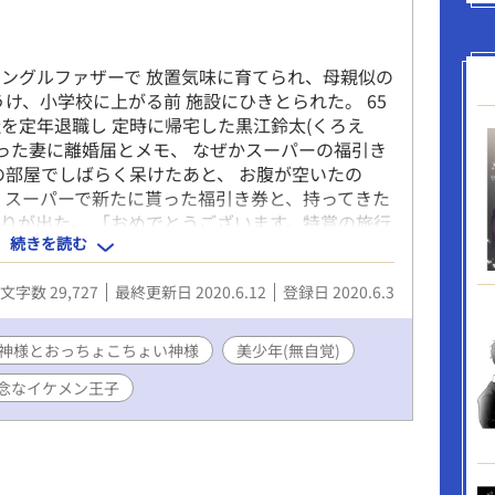
ングルファザーで 放置気味に育てられ、母親似の
け、小学校に上がる前 施設にひきとられた。 65
を定年退職し 定時に帰宅した黒江鈴太(くろえ
添った妻に離婚届とメモ、 なぜかスーパーの福引き
の部屋でしばらく呆けたあと、 お腹が空いたの
 スーパーで新たに貰った福引き券と、持ってきた
りが出た。 「おめでとうございます。特賞の旅行
続きを読む
言われた数分後、 車にはねられ命を落としてしまっ
謝罪？とおまけで、 異世界に飛ばされました。 今
文字数 29,727
最終更新日 2020.6.12
登録日 2020.6.3
、異世界で丸ごとやり直します。 おっちょこちょ
 異世界の世直ししながら恋愛？物語？！
5神様とおっちょこちょい神様
美少年(無自覚)
念なイケメン王子