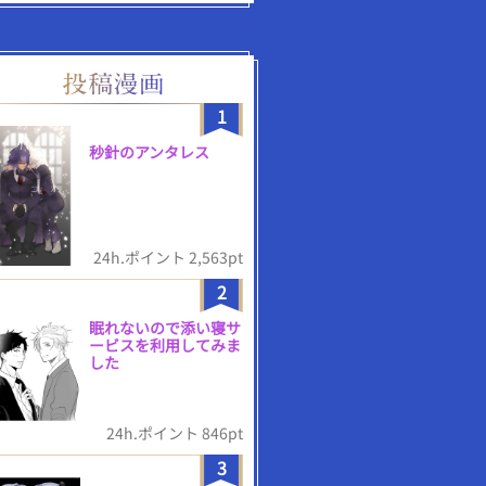
1
秒針のアンタレス
24h.ポイント 2,563pt
2
眠れないので添い寝サ
ービスを利用してみま
した
24h.ポイント 846pt
3