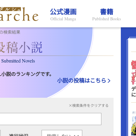
公式漫画
書籍
Official Manga
Published Books
の検索結果
Submitted Novels
L小説のランキングです。
小説の投稿はこちら
デ
に
×検索条件をクリアする
進行状況