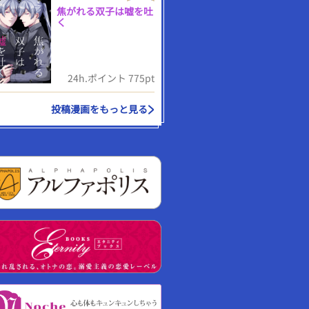
焦がれる双子は嘘を吐
く
24h.ポイント 775pt
投稿漫画をもっと見る