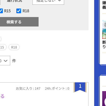
嫌
義
R15
R18
断
り
R15
R18
件
1
お気に入り : 147
24h.ポイント : 0
てる