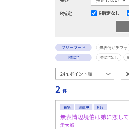
R指定なし
R指定
フリーワード
無表情がデフォ
R指定
R指定なし
2
件
長編
連載中
R18
無表情辺境伯は弟に恋し
愛太郎