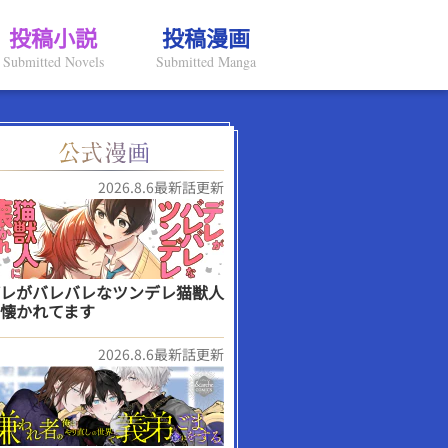
投稿小説
投稿漫画
Submitted Novels
Submitted Manga
2026.8.6最新話更新
レがバレバレなツンデレ猫獣人
懐かれてます
2026.8.6最新話更新