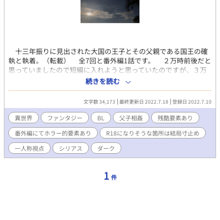
十三年振りに見出された大国の王子とその父親である国王の確
執と執着。（転載） 全7回と番外編1話です。 ２万時前後だと
思っていましたので短編に入れようと思っていたのですが、３万
字近くありましたので独立させることにしました。けど、短編だ
続きを読む
と思うのです。
文字数 34,173
最終更新日 2022.7.18
登録日 2022.7.10
異世界
ファンタジー
BL
父子相姦
残酷要素あり
番外編にてホラー的要素あり
R18になりそうな箇所は結局寸止め
一人称視点
シリアス
ダーク
1
件