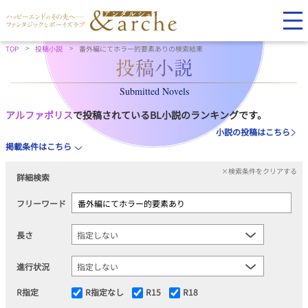
TOP
投稿小説
番外編にてホラー的要素ありの検索結果
Submitted Novels
アルファポリス
で投稿されているBL小説のランキングです。
小説の投稿はこちら
掲載条件はこちら
×検索条件をクリアする
詳細検索
フリーワード
長さ
進行状況
R指定
R指定なし
R15
R18