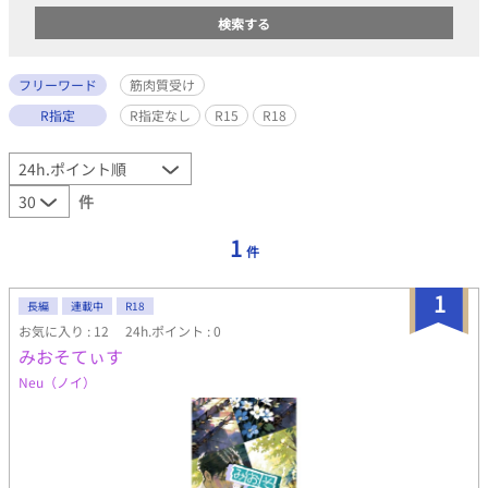
フリーワード
筋肉質受け
R指定
R指定なし
R15
R18
件
1
件
1
長編
連載中
R18
お気に入り : 12
24h.ポイント : 0
みおそてぃす
Neu（ノイ）