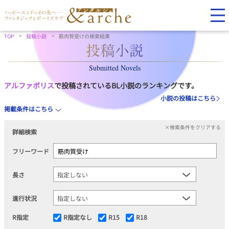
TOP
投稿小説
筋肉質受けの検索結果
Submitted Novels
アルファポリス
で投稿されているBL小説のランキングです。
小説の投稿はこちら
掲載条件はこちら
×検索条件をクリアする
詳細検索
フリーワード
長さ
進行状況
R指定
R指定なし
R15
R18