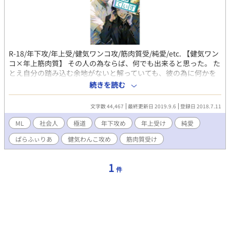
R-18/年下攻/年上受/健気ワンコ攻/筋肉質受/純愛/etc. 【健気ワン
コ×年上筋肉質】 その人の為ならば、何でも出来ると思った。 た
とえ自分の踏み込む余地がないと解っていても、彼の為に何かを
なしたいと、思ったのだ――。 亡くした恋人の影に囚われて生き
続きを読む
ている小畑 智如（オバタ トモユキ）を、長兄の命令で調べ偵察を
始めた志島 淳志（シジマ アツシ）だったが、彼に近付くにつれて
文字数 44,467
最終更新日 2019.9.6
登録日 2018.7.11
段々と惹かれていくのを止められずにいた。 智如の過去を知り、
仕事を起ち上げた意味を知り、彼の明紫亜（メシア）への想いを
ML
社会人
極道
年下攻め
年上受け
純愛
知り、淳志は己の現状に疑問を抱くようになる。 そんな矢先、長
ぱらふぃりあ
健気わんこ攻め
筋肉質受け
兄が明紫亜を監禁する事件が起き、淳志は智如の為にある決断を
下すのだった。 【ミオソティス（勿忘草）の伝説】 ある日、ドナ
ウ川の岸辺を騎士と、その恋人が歩いていた。 恋人はその急流の
1
件
中にある花を見つける。 騎士は恋人のためにその花を摘もうとし
た。 だが、河の流れは騎士が思うよりも、ずっと激しいもので、
花に手が届いたものの、騎士は急流に飲まれていく。 助からな
い、と悟った騎士は「僕を忘れないで！(Vergiss-mein-
nicht!）」と叫び、手にした花を岸辺の恋人に投げ、流れに消え
てしまった。 恋人はその言葉通りに騎士を生涯忘れず、この花＝
勿忘草を髪に飾り続けるのだった。 （このお話で出てくる性癖）