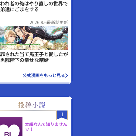
われ者の俺はやり直しの世界で
弟達にごまをする
2026.8.6最新話更新
罪された当て馬王子と愛したが
黒龍陛下の幸せな結婚
公式漫画をもっと見る
1
本編なんて知りません
ッ！