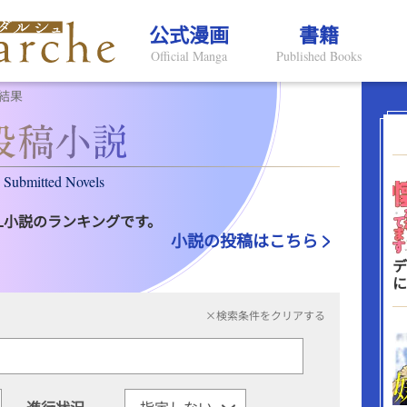
公式漫画
書籍
Official Manga
Published Books
結果
Submitted Novels
L小説のランキングです。
小説の投稿はこちら
デ
に
×検索条件をクリアする
進行状況