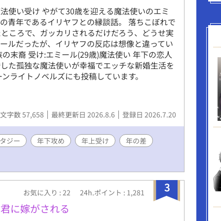
法使い受け やがて30歳を迎える魔法使いのエミ
の青年であるイリヤフとの縁談話。 落ちこぼれで
たところで、ガッカリされるだけだろう、どうせ実
ミールだったが、イリヤフの反応は想像と違ってい
族の末裔 受け:エミール(29歳)魔法使い 年下の恋人
婚した孤独な魔法使いが幸福でエッチな新婚生活を
ーンライトノベルズにも投稿しています。
文字数 57,658
最終更新日 2026.8.6
登録日 2026.7.20
タジー
年下攻め
年上受け
年の差
3
お気に入り : 22
24h.ポイント : 1,281
暴君に嫁がされる