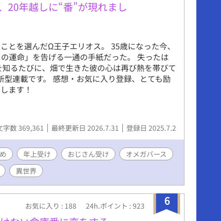
ギャップがあります。 ※登場人物のほとんどは貞
、20年越しに“番”が現れまし
理観などなどが欠けています。 ※切り傷、火傷、
、視覚障害等の特徴を持つ受けが登場し、その描
す。 ※受け同士の絡みがあります(ほぐし合い、キ
ことを選んだΩ王子エリオス。 35歳になった今、
コメディ風味です、あくまで風味です。 ※タイトル
しの運命」を告げる一通の手紙だった。 失ったは
でメインの登場人物名を記してあります。順次全
を知るたびに、畑で生きた彼の心は再び熱を帯びて
です。 ×がある場合は性的描写アリ、＋の場合
更新型連載です。 感想・お気に入り登録、とても励
までとなっております。
いします！
文字数 369,361
最終更新日 2026.7.31
登録日 2025.7.2
め
年上受け
おじさん受け
オメガバース
異世界
6
お気に入り : 188
24h.ポイント : 923