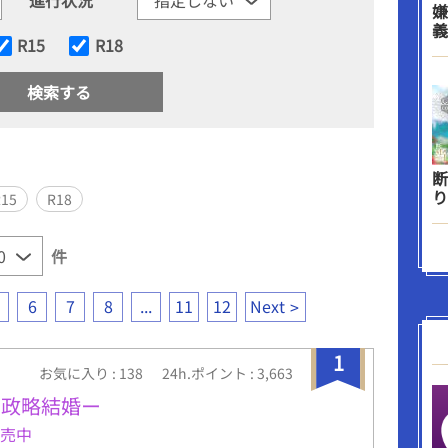
嫌
義
R15
R18
断
り
R15
R18
件
6
7
8
...
11
12
Next
1
お気に入り : 138
24h.ポイント : 3,663
の政略結婚ー
発売中