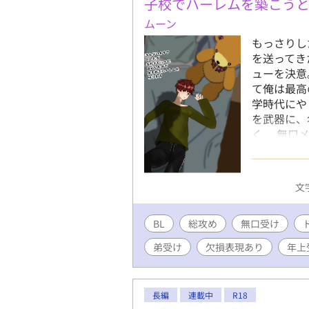
リヴァル。
子校でハーレムを築こう
最初は嘘
ムーン
つの間にか
もっさりし
に、リヴァ
を送ってき
を。 けれ
ューを決意
人を引き裂く
て俺は最高
です！「面
学時代にや
ましたら、
を武器に、
https://
く。 無口
https://w
男子、堅物
https://w
肉系の先輩
https://w
いじめっ子
文字
芸術家とそ
美少年、寂
BL
総攻め
無口受け
気のないひ
第一印象を
弟受け
欠損表現あり
年上
※『』は電
人公の心の
た外国語な
長編
連載中
R18
す。 ※主