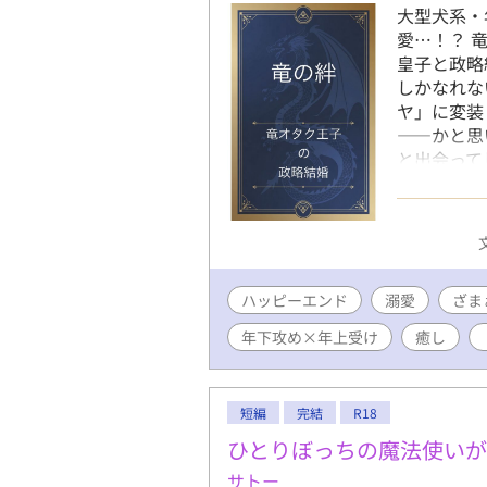
大型犬系・
愛…！？ 
皇子と政略
しかなれな
ヤ」に変装
――かと思
と出会って
ちに、皇子
めて…。 
寄りドラゴ
す！ スト
い）があり
ハッピーエンド
溺愛
め 執着攻
ざま
け 童貞受
年下攻め×年上受け
癒し
ー 異世界
短編
完結
R18
ひとりぼっちの魔法使い
サトー