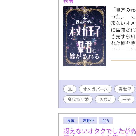
秋雨
「貴方の元
った。 こ
来ないオメ
に幽閉され
き先すら知
れた彼を待
リヴァルと
ずだったの
たセレンは
ると恐れ、
きたのです
でも構わな
BL
オメガバース
どこか違っ
異世界
と蔑むこと
身代わり婚
切ない
王子
っていたセ
けない力を
場で互いを
長編
連載中
R18
わっていく
思っていた
冴えないオタクでしたが