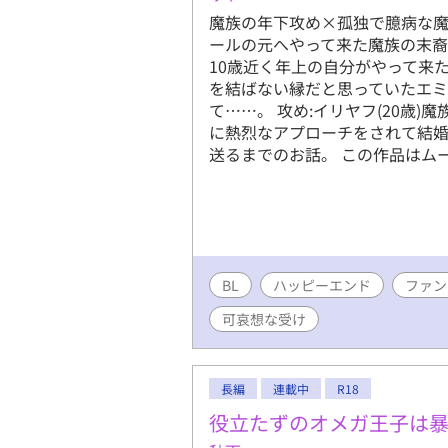
魔族の年下攻め×孤独で臆病な魔
ールの元へやって来た魔族の末裔
10歳近く年上の自分がやって来
を結ばない縁だと思っていたエ
て……。 攻め:イリヤフ(20歳)魔
に熱烈なアプローチをされて結
送るまでのお話。 この作品はム
BL
ハッピーエンド
ファン
可哀想な受け
長編
連載中
R18
役立たずのオメガ王子は