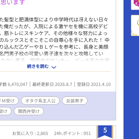
 やがて二人は次第に仲を深め、そして気付く。
と思います
だった「貴方の元へ嫁ぎたい」という言葉が、い
セレン自身の願いになっていたことを。 同時
た髪型と肥満体型により中学時代は冴えない日々
ルもまた、セレンを手放しがたくなっていたこと
た俺だったが、入院による激ヤセを機に高校デビ
どそんなある時、セレンのついた必死の嘘が、二
。筋トレにスキンケア、その他様々な努力によっ
。 📖毎日0時更新 🏆 Fujossy小説大賞に応募中
のルックスとそこそこの自尊心を手に入れた！ 中
白かった」「続きが気になる」と思っていただけ
り込んだ乙ゲーやＢＬゲーを参考に、長身と美顔
応援投票していただけると嬉しいです✨
名門男子校の可愛い男子達を次々と攻略してい
fujossy.jp/books/32037 お借りした表紙素材 ・ina様
メカクレ男子、関西弁のヤンキー、ビッチ系の女装
ww.pixiv.net/artworks/118203553 ・きっち様
続きを読む
メガネの副委員長、甘え上手の現役アイドル、筋
ww.pixiv.net/artworks/112188714 ・ノファテス様
、ワンコ系の後輩、父親違いの弟、弱りきった元
ww.pixiv.net/artworks/140205111 ✦︎…性描写アリ
、耽美な生徒会長にその露払いの副会長、盲目の
数 6,470,047
最終更新日 2026.8.7
登録日 2021.4.10
の兄達、おかっぱ頭の着物男子、胡散臭い糸目な
しがりな近所の小学生にその色っぽい父親、やる
ねくれ留年男子……選り取りみどりの男子達には
ドＭ受け
オタク系主人公
女装男子
ひっくり返す裏の顔が！？ ──以下注意事項──
受け
関西弁受け
話やメッセージアプリのやり取りなど、（）は主
声など、《》は主人公に聞き取り理解出来なかっ
ど。 ※主人公総攻め。主人公は普通に浮気をしま
5
お気に入り : 2,865
24h.ポイント : 951
人公の心の声はうるさめ＆オタク色濃いめ。 ※受け