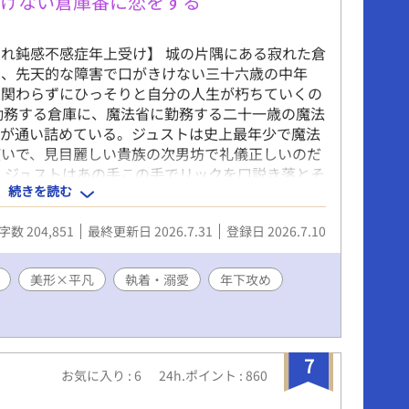
きけない倉庫番に恋をする
れ鈍感不感症年上受け】 城の片隅にある寂れた倉
は、先天的な障害で口がきけない三十六歳の中年
も関わらずにひっそりと自分の人生が朽ちていくの
勤務する倉庫に、魔法省に勤務する二十一歳の魔法
テが通い詰めている。ジュストは史上最年少で魔法
使いで、見目麗しい貴族の次男坊で礼儀正しいのだ
 ジュストはあの手この手でリックを口説き落とそ
続きを読む
たリックはそれを嫌がらせだと思い込んでい
には＊をつけています。 ※攻めの愛し方がわりと
字数 204,851
最終更新日 2026.7.31
登録日 2026.7.10
じることがあるかもしれません。悲壮感はないつも
さい。 ※受けは途中から不感症ではなくなりま
って、不快になる描写があります。
美形×平凡
執着・溺愛
年下攻め
7
お気に入り : 6
24h.ポイント : 860