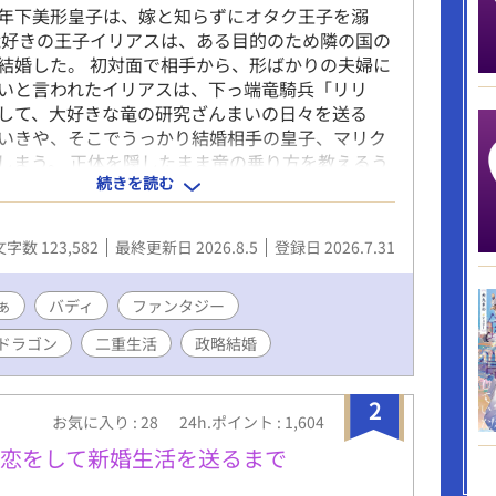
年下美形皇子は、嫁と知らずにオタク王子を溺
竜好きの王子イリアスは、ある目的のため隣の国の
結婚した。 初対面で相手から、形ばかりの夫婦に
いと言われたイリアスは、下っ端竜騎兵「リリ
して、大好きな竜の研究ざんまいの日々を送る
いきや、そこでうっかり結婚相手の皇子、マリク
しまう。 正体を隠したまま竜の乗り方を教えるう
続きを読む
は自分の嫁とも知らず、「リリヤ」に執着しはじ
すれ違いながらも夫婦になっていく二人のコメディ
ンファンタジー。 ハッピーエンド&完結保証で
文字数 123,582
最終更新日 2026.8.5
登録日 2026.7.31
ーリー上、男性妊娠可能表現（オメガバース ではな
ます。お楽しみください⭐︎ 攻 肉体派 美形攻
め 年下攻め 大型犬攻め 受 頭脳派 年上受
ぁ
バディ
ファンタジー
け 地味受け↔︎美人受け（スイッチ） ストーリ
ドラゴン
二重生活
政略結婚
ファンタジー 癒し すれ違い じれじれ
2
お気に入り : 28
24h.ポイント : 1,604
が恋をして新婚生活を送るまで