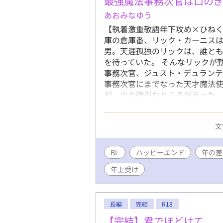
最強魔法事務次官は口の
あおみなゆう
【執着激重敬語年下攻め×ひねく
庫の倉庫番、リック・カーニス
男。天涯孤独のリックは、誰と
を待っていた。 そんなリックが
事務次官、ジュスト・デュラン
事務次官にまでなった天才魔法
が、少々強引なところがあった。
うとしているのだが、ひねくれ
て……。 ※性描写のあるページ
文
理不尽です。受けが可哀想に感
りですが、苦手な方はご注意くだ
す。 ※ドラゴンが好きな方にと
BL
ハッピーエンド
年の差
年上受け
長編
完結
R18
【完結】君でほどけて