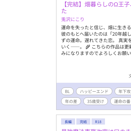
達には全員
【完結】畑暮らしのΩ王子
操観念、倫
た
手足の欠損
兎沢にこり
写がありま
運命を失ったと信じ、畑に生きる
ス等) ※
彼のもとへ届いたのは「20年越
の後に（）
ずの運命。遅れてきた恋。 真実
話実装予定
いく――。 🌾 こちらの作品は
は軽い絡み
みになりますのでよろしくお願
BL
ハッピーエンド
年下攻
年の差
35歳受け
運命の番
長編
完結
R18