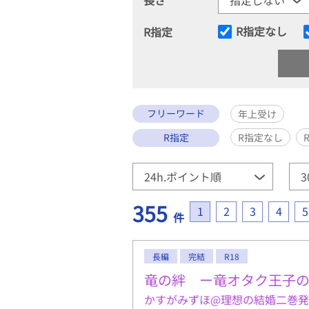
R指定なし
R指定
フリーワード
年上受け
R指定
R指定なし
355
1
2
3
4
5
件
長編
完結
R18
竜の絆 ー竜オタク王子
かすがみずほ@理想の結婚二巻