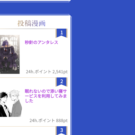
1
秒針のアンタレス
24h.ポイント 2,541pt
2
眠れないので添い寝サ
ービスを利用してみま
した
24h.ポイント 888pt
3