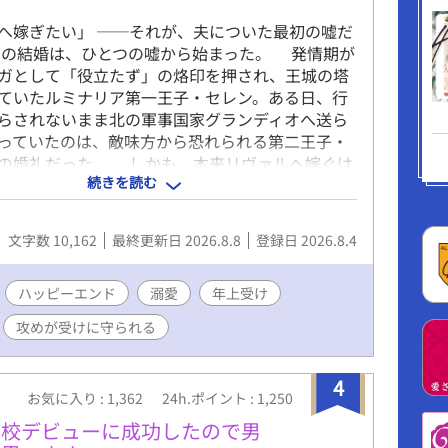
へ嫁ぎたい」 ──それが、夫についた最初の嘘だ
の結婚は、ひとつの嘘から始まった。 発情期が
ガとして「役立たず」の烙印を押され、王城の塔
ていたルミナリア第一王子・セレン。ある日、行
らされないまま北の軍事国家グランディオへ送ら
っていたのは、敵味方から恐れられる第二王子・
の婚礼だった。 しかも、本来リヴァルへ嫁ぐは
続きを読む
は妹の第四王女。相手が自分ではなかったと知っ
、この婚姻が破談になれば国同士の関係まで崩れ
咄嗟に告げる。 「私が望んで、貴方の元へ嫁いで
文字数 10,162
最終更新日 2026.8.8
登録日 2026.8.4
」 もちろん、嘘だった。 ところが「誰が相手
い」と言い放ったリヴァルは、噂に聞く暴君とは
ていた。セレンに無理を強いることも、役立たず
ハッピーエンド
溺愛
年上受け
もない。それどころか誰にも必要とされないと思
攻めが受けに守られる
レンの魔法は、リヴァルと共に戦うことで思いが
発揮していく。 食事を共にし、剣を教わり、戦
守るうち、形だけだった夫婦の距離も少しずつ変
4
お気に入り : 1,362
24h.ポイント : 1,250
。 国のためなら、自分などどうなってもいいと
セレン。婚姻など誰としても同じだと思っていた
高校デビューに成功したので男