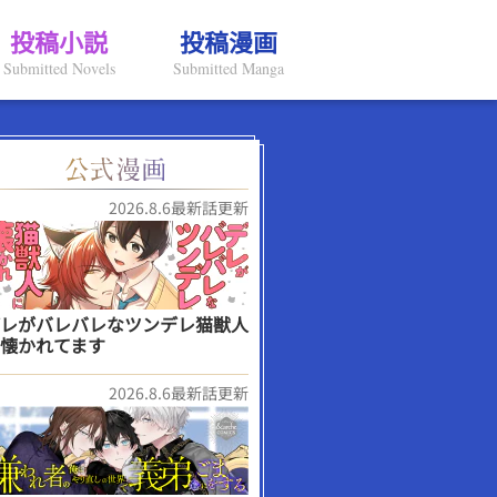
投稿小説
投稿漫画
Submitted Novels
Submitted Manga
2026.8.6最新話更新
レがバレバレなツンデレ猫獣人
懐かれてます
2026.8.6最新話更新