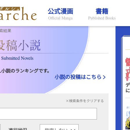
公式漫画
書籍
Official Manga
Published Books
索結果
Submitted Novels
L小説のランキングです。
小説の投稿はこちら
デ
に
×検索条件をクリアする
進行状況