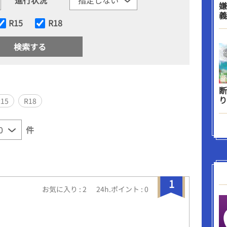
嫌
義
R15
R18
断
り
R15
R18
件
1
お気に入り : 2
24h.ポイント : 0