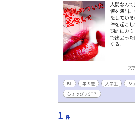
人間なんて
値を演出。
たしている
件を起こし
期的にカウ
で出会った
くる。
文字
BL
年の差
大学生
ジ
ちょっぴりSF？
1
件