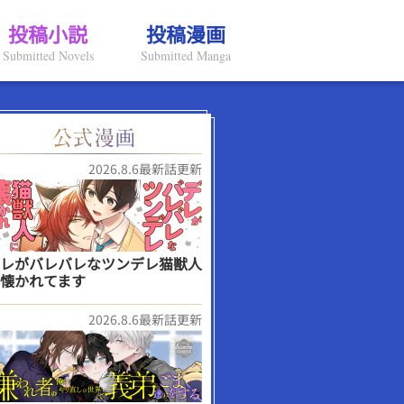
投稿小説
投稿漫画
Submitted Novels
Submitted Manga
2026.8.6最新話更新
レがバレバレなツンデレ猫獣人
懐かれてます
2026.8.6最新話更新