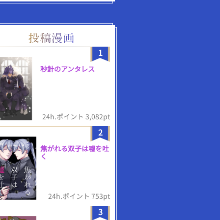
1
秒針のアンタレス
24h.ポイント 3,082pt
2
焦がれる双子は嘘を吐
く
24h.ポイント 753pt
3