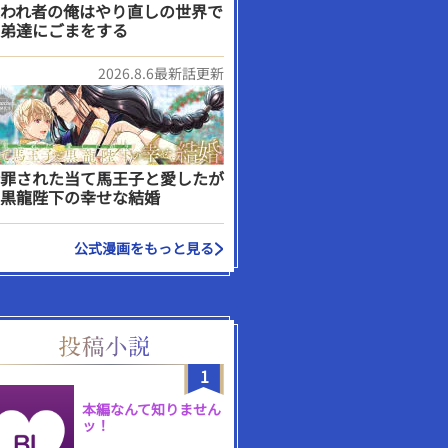
われ者の俺はやり直しの世界で
弟達にごまをする
2026.8.6最新話更新
罪された当て馬王子と愛したが
黒龍陛下の幸せな結婚
公式漫画をもっと見る
1
本編なんて知りません
ッ！