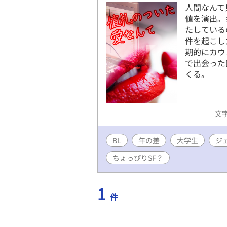
人間なんて
値を演出。
たしている
件を起こし
期的にカウ
で出会った
くる。
文字
BL
年の差
大学生
ジ
ちょっぴりSF？
1
件