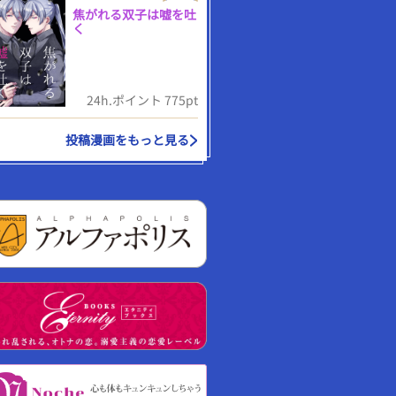
焦がれる双子は嘘を吐
く
24h.ポイント 775pt
投稿漫画をもっと見る