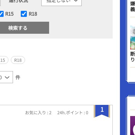
嫌
義
R15
R18
断
り
R15
R18
件
1
お気に入り : 2
24h.ポイント : 0