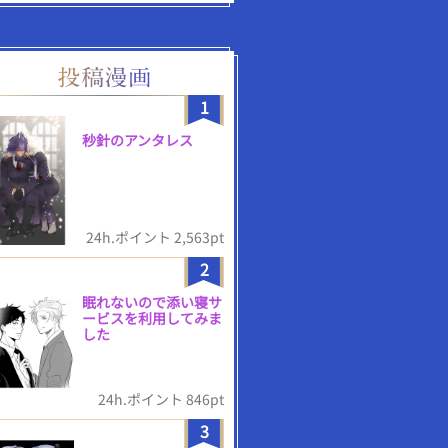
1
秒針のアンタレス
24h.ポイント 2,563pt
2
眠れないので添い寝サ
ービスを利用してみま
した
24h.ポイント 846pt
3