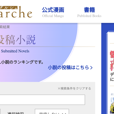
公式漫画
書籍
Official Manga
Published Books
索結果
Submitted Novels
L小説のランキングです。
小説の投稿はこちら
デ
に
×検索条件をクリアする
進行状況