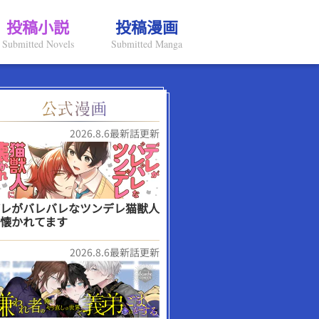
投稿小説
投稿漫画
Submitted Novels
Submitted Manga
2026.8.6最新話更新
レがバレバレなツンデレ猫獣人
懐かれてます
2026.8.6最新話更新