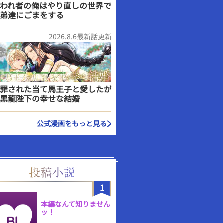
われ者の俺はやり直しの世界で
弟達にごまをする
2026.8.6最新話更新
罪された当て馬王子と愛したが
黒龍陛下の幸せな結婚
公式漫画をもっと見る
1
本編なんて知りません
ッ！