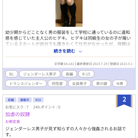
幼少期からどことなく男の服装をして学校に通っているのに違和
感を感じていた主人公のヒデキ。 ヒデキは同級生の女の子が履い
ているスカートが自分でも履きたくて仕方がなかったが、母親は
いつもズボンばかりでスカートは買ってくれなかった。 そんなヒ
続きを読む
デキの幼少期から大人になるまでの成長を描いたLGBT(ジェンダ
ーレス作品)です。
文字数 64,161
最終更新日 2023.7.29
登録日 2023.5.1
BL
ジェンダーレス男子
長編
R-15
トランスジェンダー
同性愛
女装男子
男の娘
M男
2
長編
連載中
R18
お気に入り : 7
24h.ポイント : 0
加虐の奴隷
お粥定食
ジェンダーレス男子が見ず知らずの人々から強姦されるお話で
す。