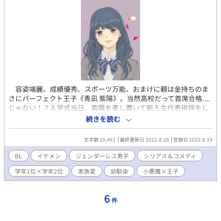
容姿端麗、成績優秀、スポーツ万能、おまけに親は金持ちのま
さにパーフェクト王子《青凪 紫陽》。当然高校だって首席合格....
じゃない！？入学式当日、紫陽を差し置いて新入生代表挨拶をし
た謎の美少女《華園 葵》。 その正体はジェンダーレス男子で？！
続きを読む
葵「あれ？もしかして僕に惚れちゃった？でもごめんね。僕はゲ
イじゃないから。」 紫陽「いやいやいや･･･俺だって違いますけ
文字数 20,481
最終更新日 2022.8.28
登録日 2022.8.19
ど！？」 紫陽が自分の気持ちと葛藤していく中でだんだんと明ら
かになる葵の過去と真実。性別の垣根を越えた愛と友情、そして
BL
イケメン
ジェンダーレス男子
シリアス＆コメディ
家族の物語。 ＿＿＿＿＿＿＿＿＿ 『なぁ、葵。本当のお前はどこ
学年1位×学年2位
家族愛
幼馴染
小悪魔×王子
にいるんだ？』
6
件