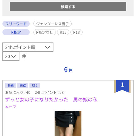
フリーワード
ジェンダーレス男子
R指定
R指定なし
R15
R18
件
6
件
1
長編
完結
R15
お気に入り : 40
24h.ポイント : 28
ずっと女の子になりたかった 男の娘の私
ムーワ