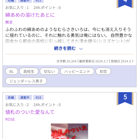
短編
連載中
R15
お気に入り : 1
24h.ポイント : 0
綿あめの溶けたあとに
無言
ふわふわの綿あめのようなむらさきいろは、今にも消え入りそう
に揺れているのに、それに触れる勇気は俺にはない。 自然豊かな
田舎から都会の高校に引っ越してきた清水健斗(シミズケント)が
痴漢から助けたのは、ふわふわのパステルパープルのカールヘア
続きを読む
に、華奢な身体をぶかぶかな水色のパーカーで包んだともすれば
美少女にも見える、所謂ジェンダーレス男子、篁絢人(タカムラケ
文字数 26,304
最終更新日 2024.3.7
登録日 2024.3.7
ント)だった。 「お前、男！？」 「やっぱり変なの、ふふ」 どこ
か掴みどころのない絢人は「俺の彼氏になってよ」と笑いながら
BL
高校生
切ない
ハッピーエンド
初恋
告げる。 可憐で軽薄なその言葉は、健斗の心を妙にざわつかせ
ジェンダーレス男子
た。
5
長編
連載中
R18
お気に入り : 2
24h.ポイント : 0
値札のついた愛なんて
ROSE