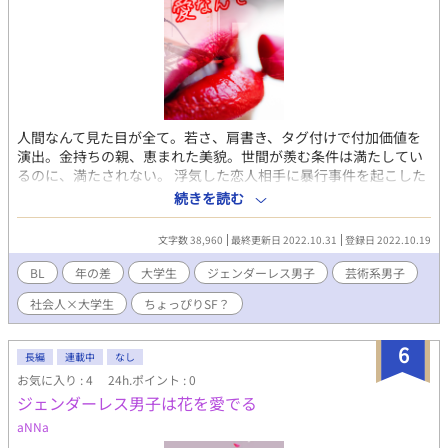
人間なんて見た目が全て。若さ、肩書き、タグ付けで付加価値を
演出。金持ちの親、恵まれた美貌。世間が羨む条件は満たしてい
るのに、満たされない。 浮気した恋人相手に暴行事件を起こした
雨宮薫は親の力でなんとか退学に済んだが、定期的にカウンセリ
続きを読む
ングに通わなくてはいけなくなった。そこで出会った医師、真坂
は驚くほど美形で、妙な視線を向けてくる。
文字数 38,960
最終更新日 2022.10.31
登録日 2022.10.19
BL
年の差
大学生
ジェンダーレス男子
芸術系男子
社会人×大学生
ちょっぴりSF？
6
長編
連載中
なし
お気に入り : 4
24h.ポイント : 0
ジェンダーレス男子は花を愛でる
aNNa