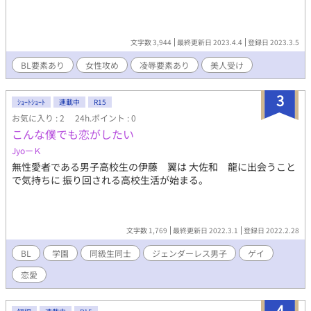
文字数 3,944
最終更新日 2023.4.4
登録日 2023.3.5
BL要素あり
女性攻め
凌辱要素あり
美人受け
3
ｼｮｰﾄｼｮｰﾄ
連載中
R15
お気に入り : 2
24h.ポイント : 0
こんな僕でも恋がしたい
JyoーＫ
無性愛者である男子高校生の伊藤 翼は 大佐和 龍に出会うこと
で気持ちに 振り回される高校生活が始まる。
文字数 1,769
最終更新日 2022.3.1
登録日 2022.2.28
BL
学園
同級生同士
ジェンダーレス男子
ゲイ
恋愛
4