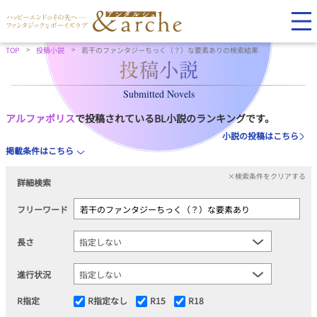
TOP
投稿小説
若干のファンタジーちっく（？）な要素ありの検索結果
Submitted Novels
アルファポリス
で投稿されているBL小説のランキングです。
小説の投稿はこちら
掲載条件はこちら
×検索条件をクリアする
詳細検索
フリーワード
長さ
進行状況
R指定
R指定なし
R15
R18