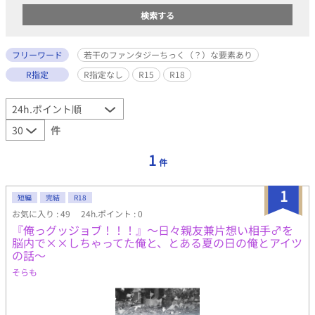
フリーワード
若干のファンタジーちっく（？）な要素あり
R指定
R指定なし
R15
R18
件
1
件
1
短編
完結
R18
お気に入り : 49
24h.ポイント : 0
『俺っグッジョブ！！！』～日々親友兼片想い相手♂を
脳内で××しちゃってた俺と、とある夏の日の俺とアイツ
の話～
そらも