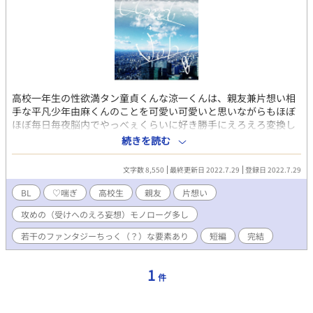
高校一年生の性欲満タン童貞くんな涼一くんは、親友兼片想い相
手な平凡少年由麻くんのことを可愛い可愛いと思いながらもほぼ
ほぼ毎日毎夜脳内でやっべぇくらいに好き勝手にえろえろ変換し
ては犯しまくる、という満足感たっぷりの右手とオトモダチな生
続きを読む
活を日々送っていた――のだけれども…？ ってな感じのラブコメ
話であります♪ タグにもある通り、基本的に攻めくんの受けくん
文字数 8,550
最終更新日 2022.7.29
登録日 2022.7.29
への暴走えろモノローグで話が進んでおります♡ あと最後の方
に若干のファンタジーちっく（？）な要素もございますのでご了
BL
♡喘ぎ
高校生
親友
片想い
承くださいませ！ ※ R-18エロもので、♡（ハート）喘ぎ満載で
攻めの（受けへのえろ妄想）モノローグ多し
す。 ※ 素敵な表紙は、pixiv小説用フリー素材にて、『やまな
し』様からお借りしました。ありがとうございます！
若干のファンタジーちっく（？）な要素あり
短編
完結
1
件