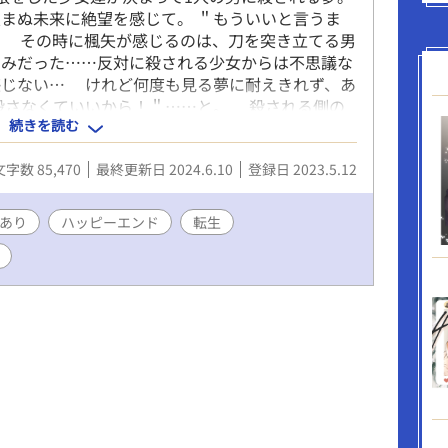
まぬ未来に絶望を感じて。 ＂もういいと言うま
… その時に楓矢が感じるのは、刀を突き立てる男
しみだった……反対に殺される少女からは不思議な
感じない… けれど何度も見る夢に耐えきれず、あ
殺さなくていいから！＂……と。 殺される側の
続きを読む
たものに耐えきれずに…… 妖刀紫を持ち、今も殺
完結まで書き上がっています。 ※主に現代を舞
文字数 85,470
最終更新日 2024.6.10
登録日 2023.5.12
ジーです ※女の子が殺される設定ですので、苦手
 ※18禁箇所には＊を入れます ※設定にΩバー
のものとは違いますのでご注意ください
あり
ハッピーエンド
転生