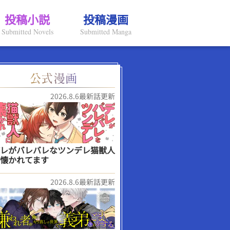
投稿小説
投稿漫画
Submitted Novels
Submitted Manga
2026.8.6最新話更新
レがバレバレなツンデレ猫獣人
懐かれてます
2026.8.6最新話更新