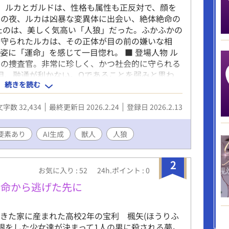
ィ、ルカとガルドは、性格も属性も正反対で、顔を
月の夜、ルカは凶暴な変異体に出会い、絶体絶命の
たのは、美しく気高い「人狼」だった。ふかふかの
で守られたルカは、その正体が目の前の嫌いな相
姿に「運命」を感じて一目惚れ。 ■ 登場人物 ル
 ISBの捜査官。非常に珍しく、かつ社会的に守られる
面目、融通が利かない。Ωであることを弱みと思わ
続きを読む
振る舞っている。 現在: ガルドを「野蛮で不潔な
った「銀狼」を神のように崇拝し、恋に落ちてい
文字数 32,434
最終更新日 2026.2.24
登録日 2026.2.13
属性・立場: ルカのバディ。強大な力を持つα。実は希
だが、迫害を避けるため周囲には隠している。 性
ぼう。満月の夜だけは人狼の姿を制御できなくな
要素あり
AI生成
獣人
人狼
を大切に思っているが、ルカが自分の「人狼の姿」に
かせないまま自分の悪口を聞かされる羽目に。
2
お気に入り : 52
24h.ポイント : 0
運命から逃げた先に
た家に産まれた高校2年の宝利 楓矢(ほうりふ
眼をした少女達が決まって1人の男に殺される夢。