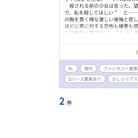
殺される前の少女は言った。望
で、私を殺してほしい＂ と…
の胸を貫く様な激しい後悔と悲
ほどに男に対する恐怖も嫌悪も
る日楓矢は夢で叫ぶ。 ＂もう、
恐怖よりも、刀を持つ男の背負っ
し続けようとする男に… ＊本編
台に話を展開させますがファンタ
な方は※マークを飛ばしてください
ス的なものを出しますが、既存
BL
現代
ファンタジー要素
Ωバース要素あり
少しシリアス
2
件