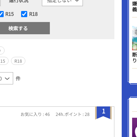
嫌
義
R15
R18
り
断
り
R15
R18
件
1
お気に入り : 46
24h.ポイント : 28
！