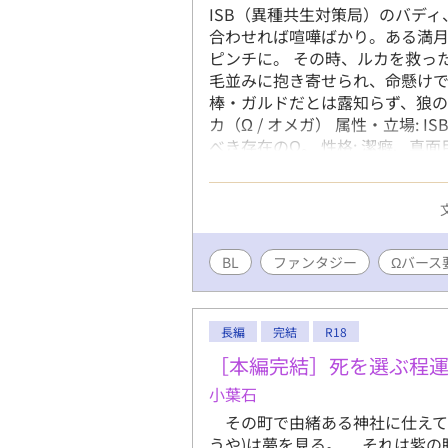
ISB（異種共生対策局）のバデ
合わせれば喧嘩ばかり。ある満
ピンチに。 その時、ルカを救っ
毛並みに抱き寄せられ、命懸け
棒・ガルドだとは露知らず、狼の
カ（Ω / オメガ） 属性・立場:
べき存在のΩ。 性格: 潔癖、真
ず、抑制剤で属性を隠して強気に
男」と嫌っているが、自分を救
る。 ガルド（α / アルファ） 
少種である「人狼（ビースト）」
格: ガサツ、直感的、ぶっきら
BL
ファンタジー
Ωバース
る。 現在: 実は以前からルカ
一目惚れしたせいで、正体を明
長編
完結
R18
［本編完結］死を選ぶ程
小葉石
その町で由緒ある神社に仕えてき
うや)は夢を見る。 それは紫の