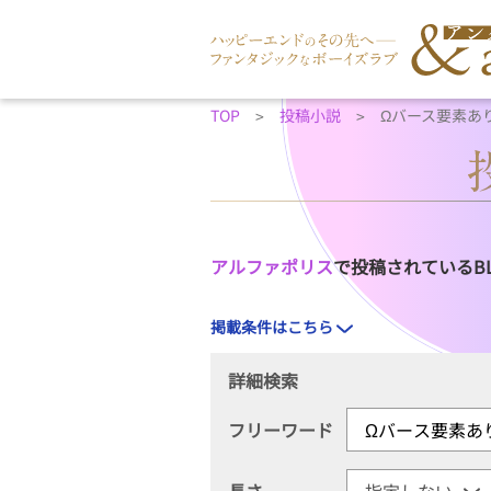
TOP
投稿小説
Ωバース要素あ
アルファポリス
で投稿されているB
掲載条件はこちら
詳細検索
フリーワード
長さ