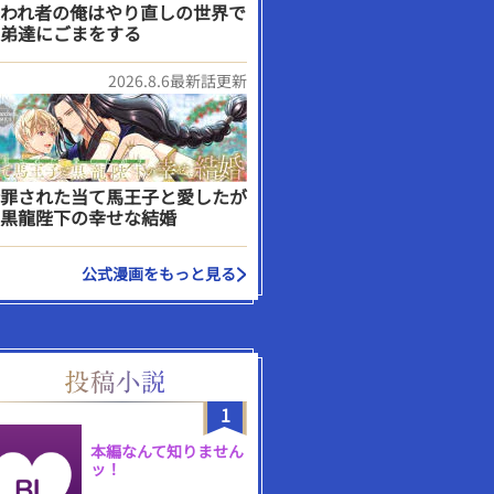
われ者の俺はやり直しの世界で
弟達にごまをする
2026.8.6最新話更新
罪された当て馬王子と愛したが
黒龍陛下の幸せな結婚
公式漫画をもっと見る
1
本編なんて知りません
ッ！