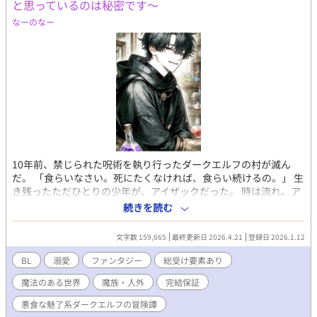
と思っているのは秘密です～
にして、太平洋のように広い心と、幼稚園児レベルの残念な脳み
そでお読み下さい（１８禁なのに！）。 お下品、下ネタ、オヤ
なーのなー
ジギャグが多いです。 ○物語の都合上、主人公は各町の様々なキ
ャラと毎度エロバトル（？）をしています。軽ーいノリでヤるキ
ャラもいます。全く一途ではないのでご注意を。 後半に少しシ
リアスが入ります。 ●ガチのエロ回のみ*印をつけています。
※この物語はフィクションです。実際の人物や名称等とは一切関
係ありません。 ※ムーンライトノベルズにも掲載。
10年前、禁じられた呪術を執り行ったダークエルフの村が滅ん
だ。 「食らいなさい。死にたくなければ、食らい続けるの。」 生
き残ったただひとりの少年が、アイザックだった。 時は流れ、ア
イザックは魔王城へ向かう旅に出る。人間化してしまったこの体
続きを読む
を戻す薬を作るため、材料となる魔物を狩りに行くのだ。だが、
戦闘のできない非力な人間になったアイザックひとりでは厳し
文字数 159,665
最終更新日 2026.4.21
登録日 2026.1.12
い。 冒険者として登録し、パーティーメンバーを募ることにした
のだった。 0時更新 以前pixivで掲載していた『背徳gluttony』マ
BL
溺愛
ファンタジー
総受け要素あり
オルートの加筆、完結版になります。 二章から腐ります。 三章か
魔法のある世界
魔族・人外
完結保証
ら少しシリアス魔獣編。 ちゃんとハッピーエンドなのでご安心
を。2026/4/21の投稿で完結予定。 2026/3/29 表紙画像 変更
悪食な魅了系ダークエルフの冒険譚
登場人物 アイザック・スティール 今や人間の薬師。訳あって魔