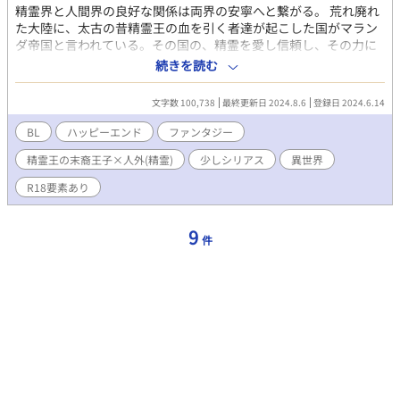
精霊界と人間界の良好な関係は両界の安寧へと繋がる。 荒れ廃れ
た大陸に、太古の昔精霊王の血を引く者達が起こした国がマラン
ダ帝国と言われている。その国の、精霊を愛し信頼し、その力に
頼って生きている民には精霊に対する感謝が溢れていたと言う。
続きを読む
けれども長い年月の中で精霊に対する信頼も感謝も愛情も人々の
中から薄れ、今では精霊がいたことさえも忘れ去られようとして
文字数 100,738
最終更新日 2024.8.6
登録日 2024.6.14
いた。 精霊と人間の繋がりを切っては両者共に滅びてしまう。か
つての関係を取り戻そうと精霊界側からある大役を務める為にリ
BL
ハッピーエンド
ファンタジー
シュリーが使わされる事となった。 人間界と精霊界との架け橋と
精霊王の末裔王子×人外(精霊)
少しシリアス
異世界
なるべき"子"を授かる為に…… 意気揚々と人間界にきたものの、
リシュリーは投獄されてしまう。 人間界・マランダ帝国には精霊
R18要素あり
に対する云々は忘れ去られ、精霊という迷信に惑わされることの
ない反帝国派の人々が、帝国の中心部までをも掌握しつつあった
のだ。 サージェス×リシュリー CP固定です。 ・サージェス
9
件
精霊王の血を引く王族 金髪に薄紫の瞳、紫とい
う精霊の 血を引く証を持って生まれた王子 ・リシュリー
精霊達に育てられた人間に嫁ぐ ための精霊
眩しいくらいの銀髪に深い紫の瞳 を持つ
少し天然で世間知らず。 小さい子 仲間の精霊
達。色々な力を持つが 今は力不足で小人の様な姿しか
取れない。 意思疎通はできるし助け手とも
なる ※人外（精霊）設定ありですが、ちゃんと人の形を
取っています。 ※精霊との婚姻については同性妊娠あり ＊完結ま