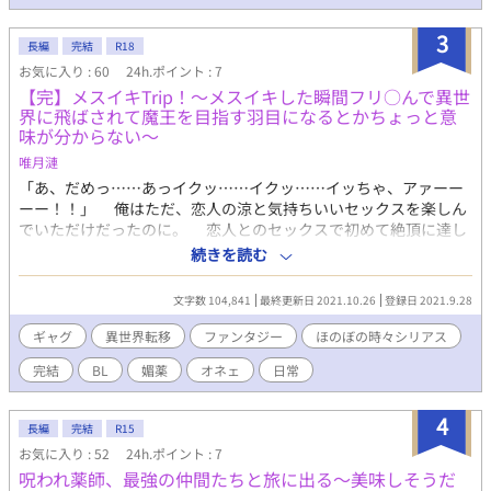
った。 甘んじてそれを受け入れ、一人で旅立とうとしたアルフィ
ーだったが言うことを聞かないテオまでついてくることになり、
3
二人で公爵領へと旅立つことになる─── 生き抜くために人生を
長編
完結
R18
捨てた王子が、やたらと懐いてくる少し気持ちの悪い護衛騎士と
お気に入り : 60
24h.ポイント : 7
一緒に領地開発をしながら自分らしさを取り戻していくコミカル
【完】メスイキTrip！〜メスイキした瞬間フリ○んで異世
＆少しシリアスななお話です 「手グセの悪さは変わってないじゃ
界に飛ばされて魔王を目指す羽目になるとかちょっと意
ないか」 「お褒めにあずかり光栄です」
味が分からない〜
唯月漣
「あ、だめっ……あっイクッ……イクッ……イッちゃ、アァーー
ーー！！」 俺はただ、恋人の涼と気持ちいいセックスを楽しん
でいただけだったのに。 恋人とのセックスで初めて絶頂に達し
た俺は、メスイキした瞬間意識が薄れて………。 「はぁー
続きを読む
ー！？ ここ、どこーー！？？」 気が付いたら俺は、フリちん
のまま異世界に飛ばされていたーーーー！？ この世界で四天王
文字数 104,841
最終更新日 2021.10.26
登録日 2021.9.28
を倒し、ゲイ族の魔王に会うことができれば、元の世界に帰れる
らしい。 そう言われた俺は、まずはゲイ族の四天王に挑むべ
ギャグ
異世界転移
ファンタジー
ほのぼの時々シリアス
く、渋々旅に出るはめに……！？ ………………。 「そんな物語、
完結
BL
媚薬
オネェ
日常
あってたまるかぁーーーー！！」 クロチクビーというモンスタ
ーに、脛毛の森。お尻の並ぶ街に、エスジけっ蝶という幻の
蝶々。 ……冒険の道中には、ファンタジーとは思えない下ネタ
4
長編
完結
R15
が満載！？ 鷹夜が無事元の世界に帰れる日は、果たしてやって
お気に入り : 52
24h.ポイント : 7
くるのだろうか……！？ ※唯月漣 長編3作目 *************** ●
呪われ薬師、最強の仲間たちと旅に出る～美味しそうだ
こちらは【ギャグBL】という企画で書いた作品です。頭を真っ白