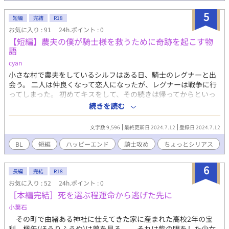
王城を目指す。 ジュアン・パインリブ ギルドで暇を持て余す少
5
年。まだまだ未熟な魔族。アイザックの最初のパーティーメンバ
短編
完結
R18
ー。 魔王ハーゲン（マオ） 次代の魔王。暇を持て余していたと
お気に入り : 91
24h.ポイント : 0
ころ、アイザックたちに出会い、旅に同行する。 亡霊ハロ 災厄
【短編】農夫の僕が騎士様を救うために奇跡を起こす物
の魔女の弟子。アイザックの呪いや振る舞いに興味を持ち、パー
語
ティーに加わる。変態。
cyan
小さな村で農夫をしているシルフはある日、騎士のレグナーと出
会う。 二人は仲良くなって恋人になったが、レグナーは戦争に行
ってしまった。 初めてキスをして、その続きは帰ってからといっ
たレグナー しかし戻ってきたのはレグナーのドッグタグとボロボ
続きを読む
ロの剣。 絶望するシルフは奇跡を起こせるのか？ 少しシリアスな
シーンがありますがハッピーエンドです。
文字数 9,596
最終更新日 2024.7.12
登録日 2024.7.12
BL
短編
ハッピーエンド
騎士攻め
ちょっとシリアス
6
長編
完結
R18
お気に入り : 52
24h.ポイント : 0
［本編完結］死を選ぶ程運命から逃げた先に
小葉石
その町で由緒ある神社に仕えてきた家に産まれた高校2年の宝
利 楓矢(ほうりふうや)は夢を見る。 それは紫の眼をした少女