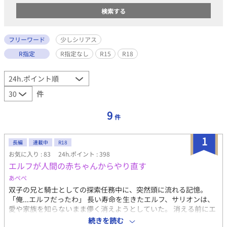
フリーワード
少しシリアス
R指定
R指定なし
R15
R18
件
9
件
1
長編
連載中
R18
お気に入り : 83
24h.ポイント : 398
エルフが人間の赤ちゃんからやり直す
あぺぺ
双子の兄と騎士としての探索任務中に、突然頭に流れる記憶。
「俺...エルフだったわ」 長い寿命を生きたエルフ、サリオンは、
愛や家族を知らないまま儚く消えようとしていた。 消える前にエ
ルフとしての記憶や能力を封じ込め、人間リオとして生きる決意
続きを読む