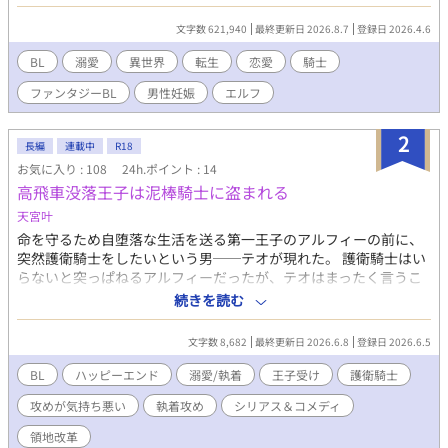
をする。 それから成長し、20歳になったリオは、双子として育っ
たヴァルタールと騎士として勤めていた。 ある時、子供の行方不
文字数 621,940
最終更新日 2026.8.7
登録日 2026.4.6
明事件が起きる。手がかりを追っていく内に、妖精の痕跡に気づ
くリオ。 妖精をきっかけに記憶が蘇り初め、そこから様々な人や
BL
溺愛
異世界
転生
恋愛
騎士
人でない者たちに出会っていく 少しシリアス気味です。妖精も、
ファンタジーBL
男性妊娠
エルフ
明るくカワイイものは全く出てきません。本当は怖い系のものば
かりです。全体として暗くなりやすそうな感じを何とか主人公の
明るさで乗り切ろうとしています。初めての執筆にも関わらず長
2
長編
連載中
R18
編になっています。 ヴァルタールとくっつくのは早いです 誤字や
お気に入り : 108
24h.ポイント : 14
言葉足らずがあり、細かな修正が公開後もあったりします ＊話自
高飛車没落王子は泥棒騎士に盗まれる
体はもう折り返してはいるのですが、初めの頃の投稿(特に第一
章、第2章)はまだ執筆に慣れていなくて、表現も文章も粗が多く
天宮叶
て(今も粗は多いんですけど)少しずつ直しています。読み返す度に
命を守るため自堕落な生活を送る第一王子のアルフィーの前に、
身悶えるくらい、稚拙で、ここまで読んでくださった皆さんに、
突然護衛騎士をしたいという男──テオが現れた。 護衛騎士はい
本当に頭が上がりません。 もう少しかかりますが、ラストに向け
らないと突っぱねるアルフィーだったが、テオはまったく言うこ
て頑張ります。
とを聞かない。 結局護衛騎士になることを認めざるおえなかった
続きを読む
アルフィーは、彼の行動の気持ち悪さに辟易していた。 そんなと
き天敵である王妃にいびられてしまったアルフィーのことをテオ
文字数 8,682
最終更新日 2026.6.8
登録日 2026.6.5
が助けてくれる。 しかも奪われていた母親の形見のブレスレット
を取り返してくれた。その事件をきっかけにテオと過去に出会っ
BL
ハッピーエンド
溺愛/執着
王子受け
護衛騎士
ていたことを思い出したアルフィー。 二人の仲は少しずつ近づい
攻めが気持ち悪い
執着攻め
シリアス＆コメディ
ていくと思われたが、王妃の策略によりアルフィーは名ばかりの
公爵として荒れ果てた不毛の地に追いやられることになってしま
領地改革