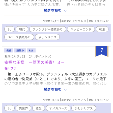
達が決まって1人の男に殺される夢。 殺される前の少女は言っ
た。望まぬ未来に絶望を感じて。 ＂もういいと言うまで、私を殺
続きを読む
してほしい＂ と…… その時に楓矢が感じるのは、刀を突き立
てる男の胸を貫く様な激しい後悔と悲しみだった……反対に殺さ
文字数 85,470
最終更新日 2024.6.10
登録日 2023.5.12
れる少女からは不思議なほどに男に対する恐怖も嫌悪も感じな
い… けれど何度も見る夢に耐えきれず、ある日楓矢は夢で叫
BL
現代
ファンタジー要素あり
ハッピーエンド
転生
ぶ。 ＂もう、殺さなくていいから！＂……と。 殺される側の恐
Ωバース要素あり
少しシリアス
怖よりも、刀を持つ男の背負ったものに耐えきれずに…… 妖刀紫
を持ち、今も殺し続けようとする男に… ＊本編完結まで書き上
がっています。 ※主に現代を舞台に話を展開させますがファンタ
7
長編
連載中
R18
ジーです ※女の子が殺される設定ですので、苦手な方は※マーク
お気に入り : 62
24h.ポイント : 0
を飛ばしてください ※18禁箇所には＊を入れます ※設定にΩバー
幸福な王様 ー傾国の美青年３－
ス的なものを出しますが、既存のものとは違いますのでご注意く
ださい
春山ひろ
第一王子ユーリオ殿下。グランフォルド大公爵家のガブリエル
の婚約者で従兄弟（いとこ）であり、未来の国王。ユーリオ殿下
の父である王太子が国王へ即位する国一番の慶事の日。即位パレ
ードから新国王夫妻が戻り、新王妃が私室に入ると、そこに王妃
続きを読む
の信頼する女官(ベータ・25歳)の遺体があった！ その真相を解
明するよう、父である新国王から立太子したばかりの新王太子・
文字数 30,347
最終更新日 2024.2.22
登録日 2024.2.22
ユーリオに王命が下る。「傾国の美青年」シリーズの一つとなっ
ており、登場人物は同じです。前作を読んでおられない方には、
BL
異世界
恋愛
オメガバース
少しシリアス
登場人物が今一つ、分かりにくいと思いますので、シリーズで読