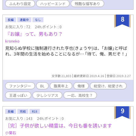
ふんわり設定
ハッピーエンド
残酷な描写あり
んで頂いた方がより楽しめると思います。他のサイトにも掲載し
ています。
8
長編
連載中
なし
お気に入り : 72
24h.ポイント : 0
『お嬢』って、男もあり？
kroneko
見知らぬ学校に強制連行された亨也(きょうや)は、｢お嬢｣と呼ば
れ、3年間の生活を始めることになるが… ｢待て、俺、男だぞ！｣
文字数 21,803
最終更新日 2019.4.16
登録日 2019.3.27
ファンタジー
BL
腹黒年上
俺様
総受け、総愛され
王道っぽい
少しシリアス
一応、高校生？
9
長編
完結
R18
お気に入り : 143
24h.ポイント : 0
［完］子供が欲しい精霊は、今日も番を誘います
小葉石