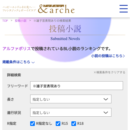
TOP
投稿小説
※雄子宮表現ありの検索結果
Submitted Novels
アルファポリス
で投稿されているBL小説のランキングです。
小説の投稿はこちら
掲載条件はこちら
×検索条件をクリアする
詳細検索
フリーワード
長さ
進行状況
R指定
R指定なし
R15
R18