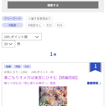
フリーワード
※雄子宮表現あり
R指定
R指定なし
R15
R18
件
1
件
1
長編
完結
R18
お気に入り : 1,962
24h.ポイント : 49
巣ごもりオメガは後宮にひそむ【続編完結】
晦リリ＠9/10『死に戻りの神子～』発売
書籍情報