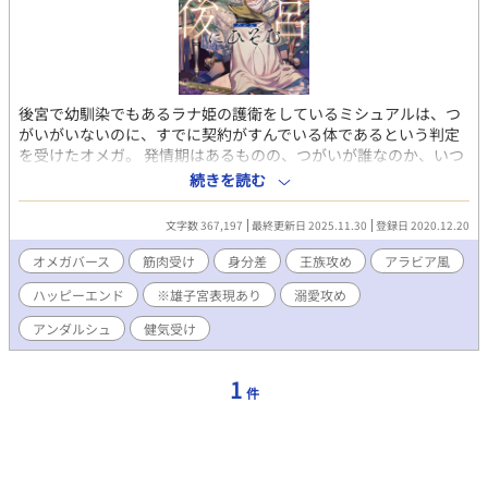
後宮で幼馴染でもあるラナ姫の護衛をしているミシュアルは、つ
がいがいないのに、すでに契約がすんでいる体であるという判定
を受けたオメガ。 発情期はあるものの、つがいが誰なのか、いつ
つがいの契約がなされたのかは本人もわからない。 そんななか、
続きを読む
気になる匂いの落とし物を後宮で拾うようになる。 第9回ＢＬ小
説大賞にて奨励賞受賞→書籍化しました。ありがとうございま
文字数 367,197
最終更新日 2025.11.30
登録日 2020.12.20
す。
オメガバース
筋肉受け
身分差
王族攻め
アラビア風
ハッピーエンド
※雄子宮表現あり
溺愛攻め
アンダルシュ
健気受け
1
件