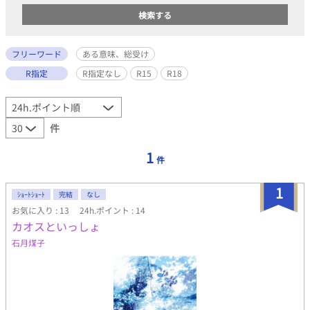
フリーワード
ある意味、総受け
R指定
R指定なし
R15
R18
件
1
件
1
ｼｮｰﾄｼｮｰﾄ
完結
なし
お気に入り : 13
24h.ポイント : 14
カオスといっしょ
石月煤子