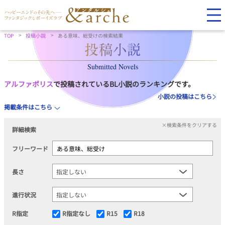
TOP
投稿小説
ある意味、総受けの検索結果
Submitted Novels
アルファポリス
で投稿されているBL小説のランキングです。
小説の投稿はこちら
掲載条件はこちら
×検索条件をクリアする
詳細検索
フリーワード
長さ
進行状況
R指定
R指定なし
R15
R18