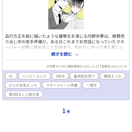
品行方正を絵に描いたような優等生を演じる内野歩夢は、絶賛売
り出し中の若手声優だ。ある日これまでお世話になっていたマネ
ージャーが急に辞めることが決まり、代わりにやって来た新しい
人はイケメンだけど二重人格ばりに裏表のある嫌味な男だっ
続きを読む
た……！？ なんなのコイツ！と反発しまくっていた時、舞い込ん
できた新しい仕事はBLCDの受役で……。えっちな声ってどうすれ
文字数 99,784
最終更新日 2021.11.25
登録日 2021.10.29
ばいいの？困った歩夢に手を差し伸べるのは？ イケメンS系マネ
ージャーと猫かぶり純情駆け出し声優が喧嘩したり、演技のため
BL
ハッピーエンド
S攻め
童貞処女受け
練習えっち
にセックスの練習をしたり、練習のつもりが本番をしちゃったり
からの本気えっち
マネージャー×声優
♡喘ぎ
する話。
第9回ＢＬ小説大賞
1
件