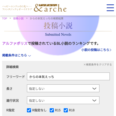
TOP
投稿小説
からの本気えっちの検索結果
Submitted Novels
アルファポリス
で投稿されているBL小説のランキングです。
小説の投稿はこちら
掲載条件はこちら
×検索条件をクリアする
詳細検索
フリーワード
長さ
進行状況
R指定
R指定なし
R15
R18