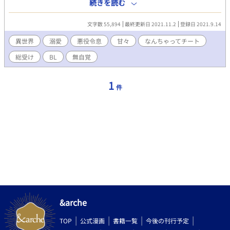
を開けるとそこは…なんと男同士でも結婚できちゃう異世界でし
続きを読む
た！しかもシュウェーデル国という国の貴族とやらでとっても偉
いウェルトン公爵家の次男です！名前もウェルトン・デューイ・
文字数 55,894
最終更新日 2021.11.2
登録日 2021.9.14
デ・メリア・ラファエルというとっても長い名前に⁉︎ ん？この
名前、どっかで聞いたことあるよーな、、あｯｯーーー⁉︎⁉︎この名
異世界
溺愛
悪役令息
甘々
なんちゃってチート
前！僕が前世で暇潰しに読んでたBL小説の悪役令息の名前
総受け
BL
無自覚
だ！！！ヤバいｯｯｯこのままじゃ前世より短い生涯を終える事にな
ってしまう_:(´ཀ`」 ∠):前世知識チートで短命の元凶イケメン達
から逃げ切り、今度こそ長生きしたいと思います！！ ーーーーー
1
件
ーーーーーーーーーーーーーーーーー 初投稿です。温かい目で見
守ってくれると助かります。設定ゆるゆるの予感w誤字脱字あっ
たら是非教えてください！頑張って直します！ ⚠︎R18です。R18場
面は＊で事前にお知らせします。18歳以下の方、苦手な方は自衛
お願いします！
&arche
TOP
公式漫画
書籍一覧
今後の刊行予定