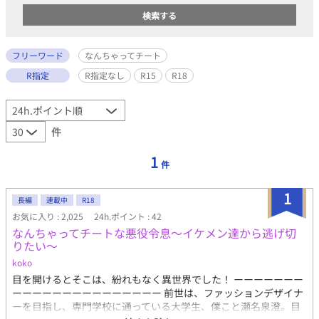
フリーワード
なんちゃってチート
R指定
R指定なし
R15
R18
件
1
件
1
長編
連載中
R18
お気に入り : 2,025
24h.ポイント : 42
なんちゃってチートな悪役令息〜イケメン達から逃げ切
りたい〜
koko
目を開けるとそこは、紛れもなく異世界でした！ ーーーーーーー
ーーーーーーーーーーーーーーー 前世は、ファッションデザイナ
ーを目指し、専門学校に通っている大学生、僕こと瀬名泉澄。目