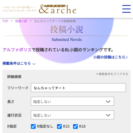
TOP
投稿小説
なんちゃってチートの検索結果
Submitted Novels
アルファポリス
で投稿されているBL小説のランキングです。
小説の投稿はこちら
掲載条件はこちら
×検索条件をクリアする
詳細検索
フリーワード
長さ
進行状況
R指定
R指定なし
R15
R18