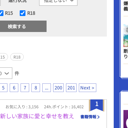
嫌
義
R15
R18
断
り
R15
R18
件
5
6
7
8
...
200
201
Next
1
お気に入り : 3,156
24h.ポイント : 16,402
は新しい家族に愛と幸せを教え
書籍情報