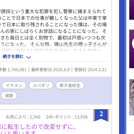
が誘拐という重大な犯罪を犯し警察に捕まえられて
のことで日本での仕事が難しくなった父は中東で単
りで日本に取り残されることになった僕は、その場
んの家にしばらくお世話になることになった。 そ
てきた毎日とは全く別物で、最初は戸惑いつつも次
うになった。 そんな時、磯山先生の甥っ子さんが
 母親に洗脳され抑圧的な生活をしてきた直純と、
続きを読む
可愛らしい恋のお話です。 こちらは『歩けなくな
メン社長に甘々なお世話されています』の中の脇カ
数 1,760,081
最終更新日 2026.8.8
登録日 2024.2.21
すごくこの2人の出番が増えてきて主人公カップ
磯山先生宅にお世話になるところから話を独立させ
あちらの話を移動させて少しずつ繋がりを綺麗にし
イケメン
スパダリ
男子高校生
合もありR18までは少しかかりますが、その場面に
溺愛
2
お気に入り : 2,340
24h.ポイント : 13,938
息に転生したので改変せずに、
いと思います。