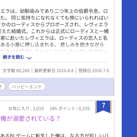
ィエラは、幼馴染みであり二つ年上の伯爵令息、ロ
た。 同じ気持ちになれなくても傍にいられればい
さかのローディスからプロポーズされ、レヴィエラ
迎えた結婚式。これからは正式にローディスと一緒
爵家に赴いたレヴィエラは、ローディスの恋人と名
ある小屋に押し込まれる。 悲しみを抱きながら
でどうにか生活していくことにしたレヴィエラだっ
続きを読む
た騎士を見つけ介抱することに。 手探りではあり
手当てをし、ただただ元気になって欲しいと寝る間
文字数 88,286
最終更新日 2026.8.8
登録日 2026.7.6
自分の運命を大きく変えることになるとも知らず
（攻）×頑張り屋の箱入り令息（受） ※印は性的
愛
ハッピーエンド
7
お気に入り : 3,019
24h.ポイント : 9,259
の俺が溺愛されている？
あるBLゲームに転生した俺は、なる方が珍しいバ