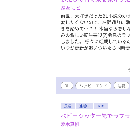
燈坂 もと
前世、大好きだったBL小説のか
変したくないので、お話通りに
きを始めて…？！ 本当なら恋し
みの激しい転生悪役(?)令息のラ
しました。 徐々に転載している
いつか更新が追いついたら同時更
BL
ハッピーエンド
溺愛
長編
連載中
R18
ベビーシッター先でラブ
波木真帆