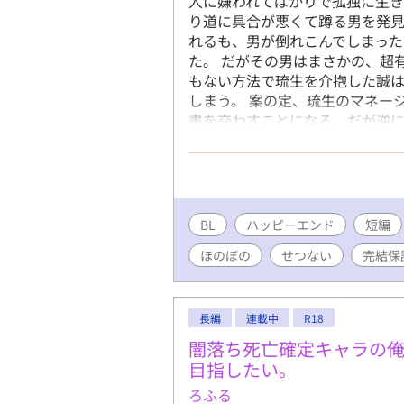
人に嫌われてばかりで孤独に生
り道に具合が悪くて蹲る男を発見
れるも、男が倒れこんでしまった
た。 だがその男はまさかの、超
もない方法で琉生を介抱した誠
しまう。 案の定、琉生のマネー
書を交わすことになる。だが逆
切なかった。 もう会うこともな
た。その時の琉生は以前と同じ
てきて―― 超人気俳優×孤独な一
話ずつ更新します。 ●Rシーンに
話ですが、最後までお付き合いい
BL
ハッピーエンド
短編
ます。
ほのぼの
せつない
完結保
長編
連載中
R18
闇落ち死亡確定キャラの
目指したい。
ろふる