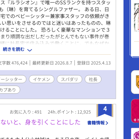
ス『ルラシオン』で唯一のSSランクを持つスタッ
ども（琳）を育てるシングルファザー。 ある日、日
長宅でのベビーシッター兼家事スタッフの依頼がき
しい思いをさせるのではと迷いはあったものの、琳
けることにした。 恐ろしく豪華なマンションで３
始まり順調な出だしだったがとんでもない事件が巻
一緒に社長宅で住み込みで働くことに。でもなぜか
続きを読む
とラブラブな雰囲気になってきて……。 シングル
どもの扱いに慣れていない社長とのイチャラブハッ
文字数 476,424
最終更新日 2026.8.7
登録日 2025.4.13
※つけます。
ビーシッター
イケメン
スパダリ
社長
カプあり
4
お気に入り : 491
24h.ポイント : 12,925
くないと、身を引くことにした
書籍情報