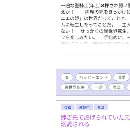
一途な聖騎士(年上)✖︎押され弱
えか！」 両親の死をきっかけ
ニエの姫」の世界だってことと
ムに転生したってことだ。 主
ない！ せっかくの異世界転生
フを楽しみたい。 手始めに、
持ちになって、他国に逃げてや
天敵となる聖騎士アルフェンと出
何が奴の琴線に触れたのか懐かれ
んどん他にも大切な物が増えてい
く豊かにする為にも、最良の未来
(12:10)になります。日曜日は
BL
ハッピーエンド
溺愛
らになります。 ※「ムーンライ
異世界転生
一途
魔法
長編
連載中
R18
嫁ぎ先で虐げられていた
溺愛される