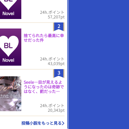
24h.ポイント
57,207pt
2
捨てられたら最高に幸
せだった件
24h.ポイント
43,039pt
3
Seele―目が見えるよ
うになったのは奇跡で
はなく、罰だった―
24h.ポイント
20,343pt
投稿小説をもっと見る