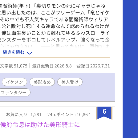
い闇魔術師(年下) 「裏切りモンの死にキャラじゃね
に思い出したのは、ここがフリーゲーム「竜とイケ
、その中でも不人気キャラである闇魔術師ウィリア
人公と敵対し死亡する運命なんて認められるわけが
、俺は血生臭いことから離れてゆるふわスローライ
モンスターをボコしてレベルアップ。強くなって金
ろうじゃねえの！ ——と思ってたのに、原作では
続きを読む
会ってしまい冒険者チームを組むことになって、
て!? 自分の命が一番大切だったはずなのに、ど
文字数 51,075
最終更新日 2026.8.8
登録日 2026.7.31
ってしまう。こうなったら俺の人生を面白おかし
を掴み取りに行ってやる！ １章２章は毎日投稿
２話投稿です。 R-18展開は主人公達が大人になってか
イケメン
美形攻め
美人受け
トノベルズ」にて同時掲載中です。
ファンタジー
6
お気に入り : 1,281
24h.ポイント : 10,867
元侯爵令息は助けた美形騎士に