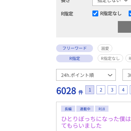
R指定なし
R指定
フリーワード
溺愛
R指定
R指定なし
6028
1
2
3
4
件
長編
連載中
R18
ひとりぼっちになった僕
てもらいました