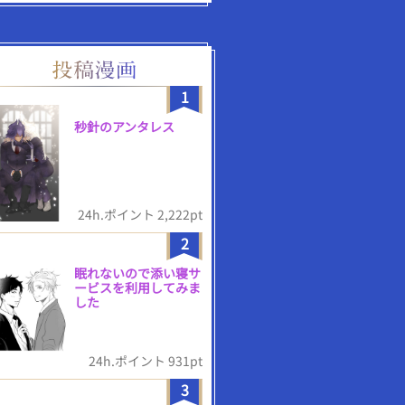
1
秒針のアンタレス
24h.ポイント 2,222pt
2
眠れないので添い寝サ
ービスを利用してみま
した
24h.ポイント 931pt
3