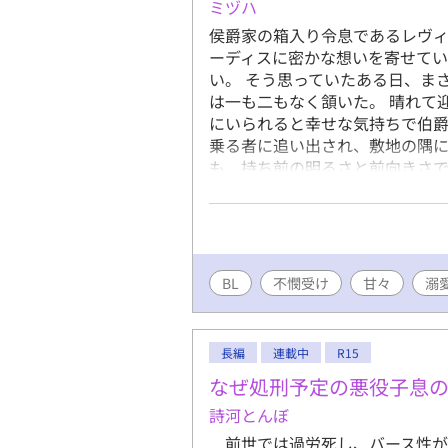
ミヅハ
侯爵家の箱入り令息であるレヴ
ーディスに密かな想いを寄せてい
い。 そう思っていたある日、ま
は一も二もなく頷いた。 晴れて
にいられると幸せな気持ちで伯
乗る者に追い出され、敷地の隅に
も、持ち前の明るさと前向きさ
たが、ある日小屋の裏で怪我をし
つつも、自分に出来る精一杯で
も惜しんで看病をした。 それが
―――。 怪我を負った美形騎士
描写あり
BL
不憫受け
甘々
溺
長編
連載中
R15
なぜ処刑予定の悪役子息
詩河とんぼ
前世では過労死し、バース性が