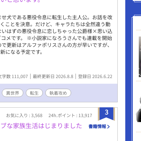
ませ犬である悪役令息に転生した主人公。お話を改
動くことを決意。だけど、キャラたちは全然違う動
ないはずの悪役令息に恋しちゃった公爵様×思い込
ブコメです。 ※小説家になろうさんでも連載を開始
ので更新はアルファポリスさんの方が早いですが、
新になる予定です。
文字数 111,007
最終更新日 2026.8.8
登録日 2026.6.22
異世界
転生
執着攻め
3
お気に入り : 3,568
24h.ポイント : 13,917
ラブな家族生活はじまりました
書籍情報