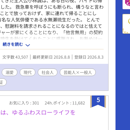
きてきた主人公小林誠は、ある日の夜、バイトの帰
した。 救急車を呼ぼうにも断られ、構うなと言わ
ことで放っておけず、家に連れて帰ることにし
有名な人気俳優である水無瀬琉生だった。 とんで
は、慰謝料を請求されることになるのではと怯えて
ジャーが家にくることになり、「他言無用」の契約
に琉生を助けてくれたことに感謝され、お咎めは一
続きを読む
いと思っていたが、琉生はまた誠の家を訪ねてき
で具合が悪く、またあの方法で助けてほしいと言っ
文字数 43,507
最終更新日 2026.8.8
登録日 2026.8.3
般人 ●全14話。最終話まで執筆済み。 ●一日二
は※あり。 現代BLと三人称の練習で書いた短いお
ただけると嬉しいです。 よろしくおねがいいたし
溺愛
現代
社会人
芸能人×一般人
証
5
お気に入り : 301
24h.ポイント : 11,682
俺は、ゆるふわスローライフを