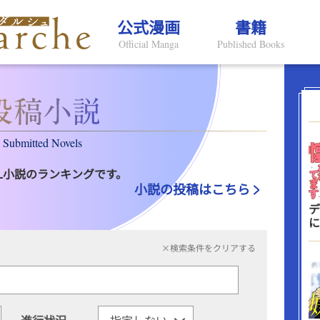
公式漫画
書籍
Official Manga
Published Books
Submitted Novels
L小説のランキングです。
小説の投稿はこちら
デ
に
×検索条件をクリアする
進行状況