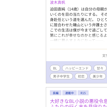
波木真帆
迫田直純（14歳）は自分の母親
いくのを目の当たりにする。 そ
身赴任という道を選んだ。 ひと
に居合わせた磯山という弁護士さ
こでの生活は僕が今まで過ごし
第にこれが幸せなのかと感じるよ
一緒に暮らすようになって……。
直純に好意を持つ高校生の昇との
ったお荷物な僕がセレブなイケ
文字
ップルだったのですが、最近もの
ルの話が進まないので、直純が
ることにしました。 とりあえず
BL
ハッピーエンド
甘々
ようと思っています。 年齢の都
男子中学生
初恋
美少年
は※つけます。
長編
連載中
R15
大好きなBL小説の悪役令
ふたりの行く末を見守りた