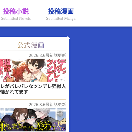
投稿小説
投稿漫画
Submitted Novels
Submitted Manga
2026.8.6最新話更新
レがバレバレなツンデレ猫獣人
懐かれてます
2026.8.6最新話更新