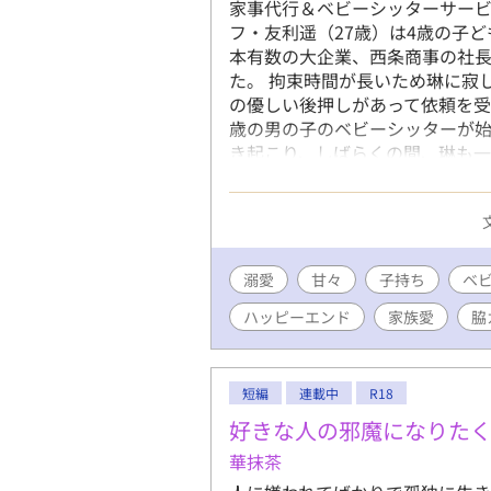
家事代行＆ベビーシッターサービ
フ・友利遥（27歳）は4歳の子
本有数の大企業、西条商事の社
た。 拘束時間が長いため琳に寂
の優しい後押しがあって依頼を受
歳の男の子のベビーシッターが
き起こり、しばらくの間、琳も
一緒に暮らし始めてから西条さん
ファザーのベビーシッターと子
ピーエンド小説です。 R18には
溺愛
甘々
子持ち
ベ
ハッピーエンド
家族愛
脇
短編
連載中
R18
好きな人の邪魔になりた
華抹茶