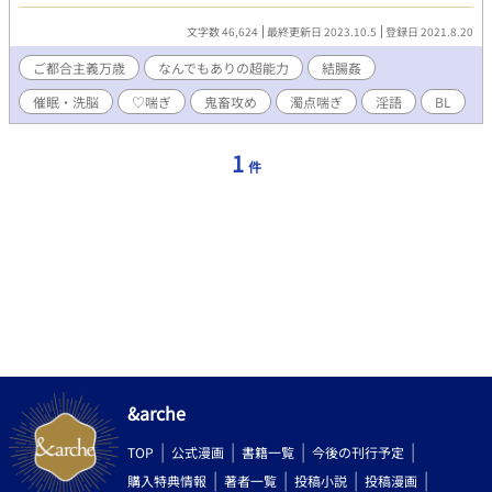
ているような内容なので、だめなら早々に避難して下さい。 登場
人物には屑しかいません。 エロはファンタジー。 タグにこれ入れ
文字数 46,624
最終更新日 2023.10.5
登録日 2021.8.20
とけってのあったら教えて下さい。 エロ練習作。不定期更新。 ---
--------------------------------- お気に入り200突破ありがとうござい
ご都合主義万歳
なんでもありの超能力
結腸姦
ます。
催眠・洗脳
♡喘ぎ
鬼畜攻め
濁点喘ぎ
淫語
BL
1
件
&arche
TOP
公式漫画
書籍一覧
今後の刊行予定
購入特典情報
著者一覧
投稿小説
投稿漫画