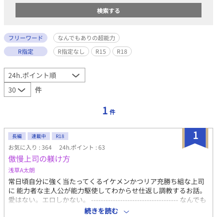
フリーワード
なんでもありの超能力
R指定
R指定なし
R15
R18
件
1
件
1
長編
連載中
R18
お気に入り : 364
24h.ポイント : 63
傲慢上司の躾け方
浅草A太朗
常日頃自分に強く当たってくるイケメンかつリア充勝ち組な上司
に 能力者な主人公が能力駆使してわからせ仕返し調教するお話。
愛はない。エロしかない。 ------------------------------------ なんでも
許せる人向け ご都合主義かつ性癖地雷原の上でタップダンス踊っ
続きを読む