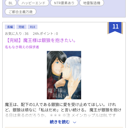
制作致しておりますが、紫陽さらりが全文を担当しております。
BL
ハッピーエンド
NTR要素あり
地雷製造機
※一度掲載していた作品です。紫陽の全責任により作品を誤って
ご都合主義万歳
消してしまった為1話から上げ直ししております。 ※この作品は
一般的に地雷とされるような内容 並びに表現が多々出てきます。
明らかな物には(※)マークをつけますが 作者にはもはや地雷が分
11
長編
完結
R18
からないのでマークに漏れがあったらすみません。
お気に入り : 36
24h.ポイント : 0
【完結】魔王様は銀狼を抱きたい。
名もなき萌えの探求者
魔王は、配下の1人である銀狼に愛を受け止めてほしい。 けれ
ど、銀狼は頑なに「私はだめ」と言い続ける。 魔王が銀狼を抱け
る日は来るのだろうか。 ＊＊＊ ※注 メインカップルはBLです
が、NLも登場します（GLは未定） BL以外受け付けない方はご自
続きを読む
衛ください。 ＊＊＊ お気に入り、しおり、すごく嬉しいですあり