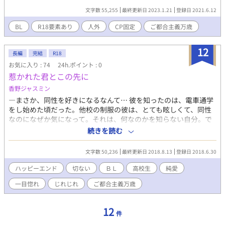
がとうございます！！ 複数の別サイトにも掲載しております。
文字数 55,255
最終更新日 2023.1.21
登録日 2021.6.12
BL
R18要素あり
人外
CP固定
ご都合主義万歳
12
長編
完結
R18
お気に入り : 74
24h.ポイント : 0
惹かれた君とこの先に
香野ジャスミン
―まさか、同性を好きになるなんて… 彼を知ったのは、電車通学
をし始めた頃だった。他校の制服の彼は、とても眩しくて、同性
なのになぜか気になって。それは、何なのかを知らない自分。で
も、このままじゃ嫌で。 通学中に惹かれあったら…それは、いっ
続きを読む
たい、どうなるのか。 ムーンライトノベルズにて同時公開中
文字数 50,236
最終更新日 2018.8.13
登録日 2018.6.30
ハッピーエンド
切ない
ＢＬ
高校生
純愛
一目惚れ
じれじれ
ご都合主義万歳
12
件