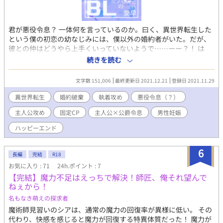
君が悪役令息？ 一体何を言っているのか。曰く、異世界転生した
という僕の初恋の幼なじみには、僕以外の婚約者がいた。だが、
彼との仲はどうやら上手くいっていないようで……ーー？！ は
は、上手くいくはずがないよね、だって君も彼も両方受け身志望
続きを読む
だもの。大丈夫、僕は君が手に入るならなんでもいいよ。 本人に
は気取られないよう周囲に働きかけて、学園卒業後すぐに、婚約
文字数 151,006
最終更新日 2021.12.21
登録日 2021.11.29
破棄されたばかりの幼なじみを何とか絡めとったのだけど、僕が
あまりに強引すぎたせいか、ちょっとしたすれ違いから幼なじみ
異世界転生
婚約破棄
執着攻め
悪役令息（？）
を殺しかけてしまう。 こんなにも君を求めているのに。僕はどう
主人公攻め
固定CP
主人公×公爵令息
男性妊娠
すればよかったのだろう？ この世界は前世でプレイしたことのあ
る乙女ゲームの世界で自分は悪役令息なのだという最愛の公爵令
ハッピーエンド
息を、策略を巡らせて（？）孕ませることでまんまと自分の妃に
できた皇太子が事を急くあまり犯した失態とは？ ・少し前まで更
6
新していた「婚約破棄された婚約者を妹に譲ったら何故か幼なじ
長編
完結
R18
みの皇太子に溺愛されることになったのだが。」の殿下視点の話
お気に入り : 71
24h.ポイント : 7
になります。 ・これだけでも読めるように書くつもりですが、エ
【完結】魔力不足はえっちで解決！師匠、俺それ望んで
ピソード的な内容は前述の「婚約破棄され（ry」と全く同じで
ねぇから！
す。 ・そちらをお読みの方は、少し違う雰囲気をお楽しみ頂ける
名もなき萌えの探求者
のではと。また、あちらでは分かりにくかった裏側的なものも、
こちらで少し、わかりやすくなるかもしれません。 ・男性妊娠も
魔術師見習いのシアは、通常の魔力の回復率が異様に低い。 その
可能な魔力とか魔術とか魔法とかがある世界です。 ・R18描写が
代わり、快感を感じると魔力が回復する特異体質だった！ 魔力が