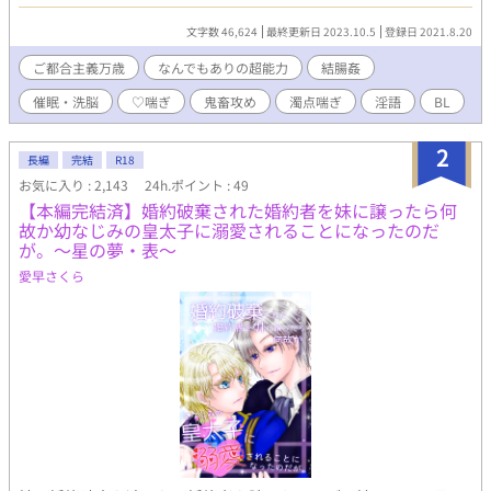
ているような内容なので、だめなら早々に避難して下さい。 登場
人物には屑しかいません。 エロはファンタジー。 タグにこれ入れ
文字数 46,624
最終更新日 2023.10.5
登録日 2021.8.20
とけってのあったら教えて下さい。 エロ練習作。不定期更新。 ---
--------------------------------- お気に入り200突破ありがとうござい
ご都合主義万歳
なんでもありの超能力
結腸姦
ます。
催眠・洗脳
♡喘ぎ
鬼畜攻め
濁点喘ぎ
淫語
BL
2
長編
完結
R18
お気に入り : 2,143
24h.ポイント : 49
【本編完結済】婚約破棄された婚約者を妹に譲ったら何
故か幼なじみの皇太子に溺愛されることになったのだ
が。～星の夢・表～
愛早さくら