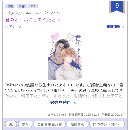
9
長編
完結
R18
お気に入り : 364
24h.ポイント : 7
君のオナホにしてください
松沢ナツオ
書籍情報
Twitterでの会話から生まれたアホエロです。ご都合主義なので設
定に深く突っ込んではいけません。 天河の通う高校に転入してき
たのは、帰国子女のディールだった。世話役に指名された天河と
ディールはお互いに人目で惹かれ合うが、天河はモブの自覚があ
続きを読む
り、控えめに接していた。 だが、ディールはというと、とある理
由で天河にのめり込んでいく。それが本物の恋に変わり、二人は
文字数 26,085
最終更新日 2020.11.15
登録日 2020.11.7
結ばれるが…… それぞれに視点に切り替わりながら進みます。予
告なく性描写あり。 お尻はなぜかぬれぬれになる、体を作り替え
BL
甘々
ご都合主義万歳
結腸責め
肉体改造（開発）
る、変な儀式があります。地雷の方は避けてください。 書きため