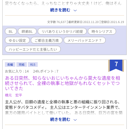
あるお話にはタイトルの頭に*を付けます。（3-7とかの数字の
足りなくなったら、えっちなことすりゃ大丈夫！けど、俺はそん
前。 ・ちゅーまでしか行ってなくても前戯ならR18に含みます。
なの望んじゃいねぇえええええ！ ＊＊＊ あらすじ通りの設定の
続きを読む
・なお、*の多くは全部ぶっ飛ばしても物語的に意味は通じるよう
R18BLです。 前作の「魔王様は銀狼をだきたい」とは違い、がっ
にしていく予定です、苦手な方は全部ぶっ飛ばしてください。 ・
つりいっぱい背後注意シーンがあります。 アホな設定ですが、が
文字数 76,637
最終更新日 2022.11.20
登録日 2021.6.19
ありがちな異世界学園悪役令嬢婚約破棄モノを全部ちゃんぽんし
っつりシリアスも入ります。 CPは師匠（ユージーン）×弟子（シ
たBLの攻めキャラ視点のお話です。 ・執着強めなヤンデレ気味の
ア）が基本になります、が、触手だったり、師匠以外にされそう
BL
師弟BL
リバありというかリバ前提
時々シリアス
殿下視点なので、かなり思い詰めている描写等出てくるかもしれ
になるシーンも多々出てきますので、CP固定派の方はご注意くだ
ゆるい設定
ご都合主義万歳
メリーバッドエンド？
ませんが概ね全部大丈夫です。 ・そこまで心底悪い悪人なんて出
さいませ…！ 師弟のリバもあります。注意書きが遅くなり申し訳
てこない平和な世界で固定CP、モブレ等の痛い展開もほとんどな
ありませんでした。 ＊＊＊ 12.2 完結しました！！ 読んでくださ
ハッピーエンドだと主張したい
い、頭の中お花畑、ご都合主義万歳☆なハッピーハッピー☆☆☆
った方、ブクマをしてくださった方、しおりを挟んでくださった
で、ハピエン確定のお話なので安心してお楽しみください。
方全てに心から感謝申し上げます。 ありがとうございまし
7
た！！！
長編
完結
R15
お気に入り : 14
24h.ポイント : 7
ある日突然、知らないおじいちゃんから莫大な遺産を相
続させられて、全裸の執事と地獄がもれなくセットでつ
いてきた
橋元 宏平
主人公が、巨額の遺産と全裸の執事と悪の組織に振り回される、
変態ドタバタコメディ。 主人公はエンターテインメント業界で、
裏方の雑用バイトとして働いていた。 ある日突然、巨万の富を築
き上げたCEO《最高経営責任者》から遺産を相続されることに。
続きを読む
それにより、人生が大きく変わり始めるシンデレラストーリー。