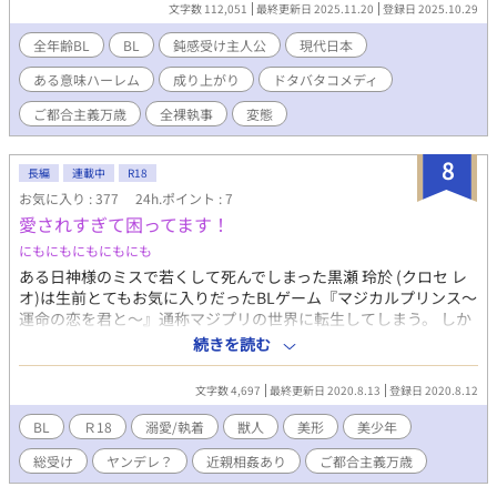
前半は、たまにシリアスがインサートしてきますが、コメディが
文字数 112,051
最終更新日 2025.11.20
登録日 2025.10.29
全力シャトルランして戻ってきます。 後半あたりからシリアスが
本気出して、コメディが置いてきぼりをくらいますが、付かず離
全年齢BL
BL
鈍感受け主人公
現代日本
れず付いてきます。 クトゥルフっぽい要素がありますが、匂わせ
ある意味ハーレム
成り上がり
ドタバタコメディ
程度です。 ※伝説のBLゲーム「裸執事」とは、１ｍｍも関係あり
ません。 もしこの作品がアニメ化されるとしたら、OPかEDに
ご都合主義万歳
全裸執事
変態
「裸執事」の歌を使って欲しいと願っている、叶わぬ野望。
8
長編
連載中
R18
お気に入り : 377
24h.ポイント : 7
愛されすぎて困ってます！
にもにもにもにもにも
ある日神様のミスで若くして死んでしまった黒瀬 玲於 (クロセ レ
オ)は生前とてもお気に入りだったBLゲーム『マジカルプリンス〜
運命の恋を君と〜』通称マジプリの世界に転生してしまう。 しか
し、期待していた転生先は主人公でも、攻略対象でもなくストー
続きを読む
リーに一切出てこなかった人物だった。 ゆっくり投稿です
文字数 4,697
最終更新日 2020.8.13
登録日 2020.8.12
BL
Ｒ18
溺愛/執着
獣人
美形
美少年
総受け
ヤンデレ？
近親相姦あり
ご都合主義万歳