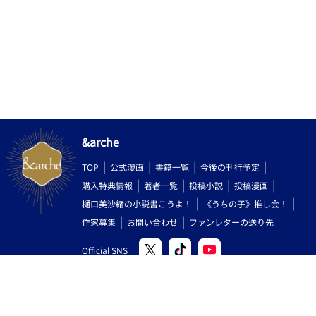
&arche
TOP
公式漫画
書籍一覧
今後の刊行予定
購入特典情報
著者一覧
投稿小説
投稿漫画
樋口美沙緒の小説書こうよ！
《うちの子》推し会！
作家募集
お問い合わせ
ファンレターの送り先
Official SNS
Copyright (C) 2000-2026 AlphaPolis Co.,Ltd. All Rights Reserved.