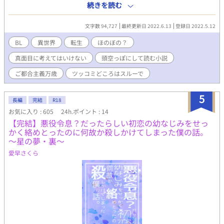
ラックに撥ねられ、気づいたら赤ん坊に転生していた。 神様、腐
続きを読む
がある世界です。 ・主人公のティアリィは養子含めて5人の子持
神様、ありがとうございます。 壁に生まれ変わることはできませ
ち。 ・相変わらずのありがちな異世界学園悪役令嬢婚約破棄モノ
んでしたが、私の生まれ変わったこの世界、はっきり言って最&高
文字数 94,727
最終更新日 2022.6.13
登録日 2022.5.12
（？）になります。 ・微ざまぁ的な展開も無くはないですが、そ
です。 ※本編完結しました。 ※不定期更新です
こまで心底悪い悪人なんて出てこない平和な世界で固定CP、モブ
BL
異世界
転生
ほのぼの？
レ等の痛い展開もほとんどない、頭の中お花畑、ご都合主義万歳
☆なハッピーハッピー☆☆☆で、ハピエン確定のお話なので安心
真面目に考えてはいけない
頭空っぽにして読む小説
してお楽しみください。 ・プロポーズしてくる王太子は当て馬で
ご都合主義万歳
ツッコミどころはスルーで
旦那とは別れません、固定CPです。 ・R18描写があるお話にはタ
イトルの頭に*を付けます。
5
長編
完結
R18
お気に入り : 605
24h.ポイント : 14
【完結】悪役令息？だったらしい初恋の幼なじみをせっ
かく絡めとったのに何故か殺しかけてしまった僕の話。
～星の夢・裏～
愛早さくら