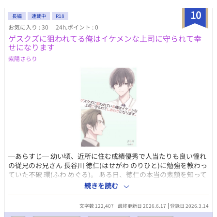
ていないので、貯金がなくなったらゆっくり更新です。 佐藤みた
10
お女神様が表紙を描いてくれました！！ありがとうございま
長編
連載中
R18
す！！
お気に入り : 30
24h.ポイント : 0
ゲスクズに狙われてる俺はイケメンな上司に守られて幸
せになります
紫陽さらり
─あらすじ─ 幼い頃、近所に住む成績優秀で人当たりも良い憧れ
の従兄のお兄さん 長谷川 徳仁(はせがわ のりひと)に勉強を教わっ
ていた不破 環(ふわ めぐる)。 ある日、徳仁の本当の素顔を知って
全てを諦め心を閉ざしてしまった。しかし、大人になった環は就
続きを読む
職を機に徳仁から逃げることを目論み希望に満ちていたが…… イ
ケメンな上司の蓮見 響介(はすみ きょうすけ)に守られ幸せになれ
文字数 122,407
最終更新日 2026.6.17
登録日 2026.3.14
るのか？！ ※この作品は三波わかめさんと共同でプロットを作り