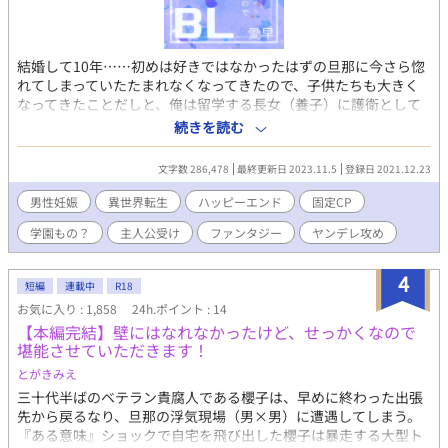
ん。他は多分大丈夫。 ・ありがちな異世界学園悪役令嬢婚約破棄
モノを全部ちゃんぽんしてBLでお届けします。 ・時折、文体のせ
いもあってか不穏な雰囲気が漂うこともありますが、概ね全部気
結婚して10年……初めは好きではなかったはずの旦那に今さら惚
のせいです。 ・微ざまぁ的な展開も無くはないですが、そこまで
れてしまっていたたまれなくなってきたので、子供たちも大きく
心底悪い悪人なんて出てこない平和な世界で固定CP、モブレ等の
なってきたことだしと、俺は留学する長女（養子）に護衛として
痛い展開もほとんどない、頭の中お花畑、ご都合主義万歳☆なハ
着いていって……――つまり国出することにした。もちろん、旦
ッピーハッピー☆☆☆で、ハピエン確定のお話なので安心してお
続きを読む
那には内緒で！ 主人公のティアリィが、今更な恋心耐えきれなく
楽しみください。
なってきた頃、養子にした長女のピオラが嫁ぐ予定の国へと留学
文字数 286,478
最終更新日 2023.11.5
登録日 2021.12.23
することになった。 心配でもあるしちょうどいいと旦那に内緒で
護衛に扮して着いていくことにして……――何故か年甲斐もなく
男性妊娠
異世界転生
ハッピーエンド
固定CP
学生生活を送る羽目に！ その上、他国人でありながら国を揺るが
学園もの？
主人公受け
ファンタジー
ヤンデレ攻め
す陰謀に巻き込まれていって？！ 果たしてティアリィは無事に旦
那の元へ帰れるのか？ また、ピオラの婚姻は？ ・過去作「婚約破
棄された婚約者を妹に譲ったら何故か幼なじみの皇太子に溺愛さ
4
短編
連載中
R18
れることになったのだが。」及び「悪役令息？だったらしい初恋
お気に入り : 1,858
24h.ポイント : 14
の幼なじみをせっかく絡めとったのに何故か殺しかけてしまった
【本編完結】壁にはなれなかったけど、せっかくなので
僕の話。」の10年後の話です。※この2本は視点が違うだけで同
堪能させていただきます！
じお話。 ・上記2本と違い、今回は視点がころころ変わる予定で
す。 ・本文も一人称と三人称が混在するかも。 ・他国に嫁ぐ前提
とがきみえ
で嫁ぎ先の国へ留学するピオラに黙って無許可に着いていったテ
三十代半ばのベテラン貴腐人である櫻子は、早めに終わった出張
ィアリィが他国で無双する話。になる予定。 ・もちろん殿下に了
先から戻るなり、旦那の浮気現場（男×男）に遭遇してしまう。
承なんて得てない。 ・何故かピオラの婚約者予定の留学先の王太
『ある意味』ショックで自宅を飛び出した櫻子は暴走する大型ト
子に惚れられる。 ・男性妊娠も可能な魔力とか魔術とか魔法とか