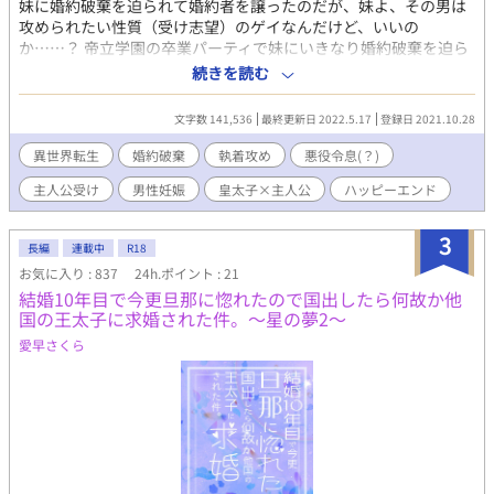
妹に婚約破棄を迫られて婚約者を譲ったのだが、妹よ、その男は
攻められたい性質（受け志望）のゲイなんだけど、いいの
か……？ 帝立学園の卒業パーティで妹にいきなり婚約破棄を迫ら
れた俺は、しかし、正直、助かったと思っていた。 何故なら、婚
続きを読む
約者とは性的嗜好が合わなかったから……だって俺も攻められた
い性質（受け）なんだよ！ それに俺は知っていた。この世界が前
文字数 141,536
最終更新日 2022.5.17
登録日 2021.10.28
世でプレイしたことのある乙女ゲーの世界であると。 そして俺は
ヒロインである妹をいじめる兄の悪役令息……なのだが、産まれ
異世界転生
婚約破棄
執着攻め
悪役令息(？)
た妹が可愛すぎて散々甘やかした結果、ヒロインであるはずの妹
主人公受け
男性妊娠
皇太子×主人公
ハッピーエンド
の方が、俺のものばかり欲しがる、悪役令嬢のような性格に育っ
てしまった……あれ？ その上、卒業後、予め決まっていた通り、
皇太子の補佐として皇宮に出仕したら、親友で幼なじみでもある
3
長編
連載中
R18
皇太子に口説かれた上、そのまま強引に美味しく頂かれてしまっ
お気に入り : 837
24h.ポイント : 21
て？！なにがどうしてこうなった！ このままだと近いうちに、俺
結婚10年目で今更旦那に惚れたので国出したら何故か他
が望めばすぐにでも妊娠してしまう－－戸惑う俺はこれから一体
国の王太子に求婚された件。～星の夢2～
どうなってしまうのかーー実は腹黒だった溺愛執着系皇太子に絡
め取られた、乙女ゲーの悪役令息だったはずの俺のお話。 ・男性
愛早さくら
妊娠も可能な魔力とか魔術とか魔法とかがある世界です。オチ
（？）もソコの予定です。 ・R18展開は後半の予定。 ・R18描写
があるお話にはタイトルの頭に*を付けます。（3-6とかの数字の
前。 ・ちゅーまでしか行ってなくても前戯ならR18に含みます。
・なお、*の多くは全部ぶっ飛ばしても物語的に意味は通じるよう
になっていると思います、苦手な方は全部ぶっ飛ばしてくださ
い。（3-17と4-14以降は飛ばすとわかりにくくなるかもしれませ