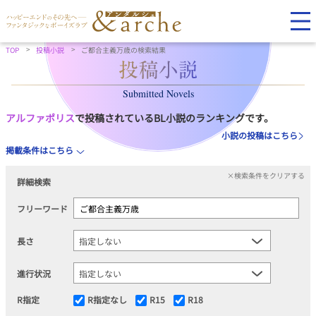
TOP
投稿小説
ご都合主義万歳の検索結果
Submitted Novels
アルファポリス
で投稿されているBL小説のランキングです。
小説の投稿はこちら
掲載条件はこちら
×検索条件をクリアする
詳細検索
フリーワード
長さ
進行状況
R指定
R指定なし
R15
R18