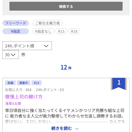
フリーワード
ご都合主義万歳
R指定
R指定なし
R15
R18
件
12
件
1
長編
連載中
R18
お気に入り : 364
24h.ポイント : 63
傲慢上司の躾け方
浅草A太朗
常日頃自分に強く当たってくるイケメンかつリア充勝ち組な上司
に 能力者な主人公が能力駆使してわからせ仕返し調教するお話。
愛はない。エロしかない。 ------------------------------------ なんでも
許せる人向け ご都合主義かつ性癖地雷原の上でタップダンス踊っ
続きを読む